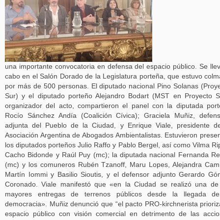
una importante convocatoria en defensa del espacio público. Se lle
cabo en el Salón Dorado de la Legislatura porteña, que estuvo col
por más de 500 personas. El diputado nacional Pino Solanas (Proy
Sur) y el diputado porteño Alejandro Bodart (MST en Proyecto S
organizador del acto, compartieron el panel con la diputada por
Rocío Sánchez Andía (Coalición Cívica); Graciela Muñiz, defen
adjunta del Pueblo de la Ciudad, y Enrique Viale, presidente d
Asociación Argentina de Abogados Ambientalistas. Estuvieron prese
los diputados porteños Julio Raffo y Pablo Bergel, así como Vilma Rip
Cacho Bidonde y Raúl Puy (mc); la diputada nacional Fernanda R
(mc) y los comuneros Rubén Tzanoff, Maru Lopes, Alejandra Cam
Martín Iommi y Basilio Sioutis, y el defensor adjunto Gerardo G
Coronado. Viale manifestó que «en la Ciudad se realizó una de
mayores entregas de terrenos públicos desde la llegada de
democracia». Muñiz denunció que “el pacto PRO-kirchnerista prioriz
espacio público con visión comercial en detrimento de las acci