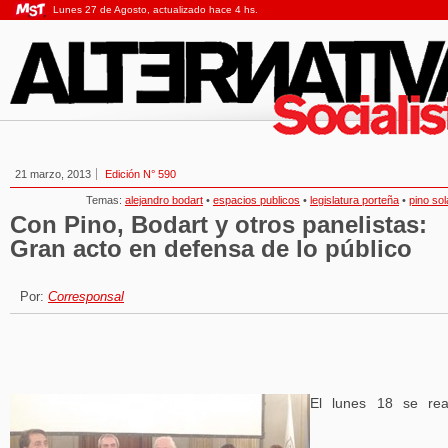
Lunes 27 de Agosto, actualizado hace 4 hs.
21 marzo, 2013
Edición N° 590
Temas:
alejandro bodart
•
espacios publicos
•
legislatura porteña
•
pino so
Con Pino, Bodart y otros panelistas:
Gran acto en defensa de lo público
Por:
Corresponsal
El lunes 18 se rea