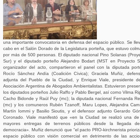
una importante convocatoria en defensa del espacio público. Se lle
cabo en el Salón Dorado de la Legislatura porteña, que estuvo col
por más de 500 personas. El diputado nacional Pino Solanas (Proy
Sur) y el diputado porteño Alejandro Bodart (MST en Proyecto S
organizador del acto, compartieron el panel con la diputada por
Rocío Sánchez Andía (Coalición Cívica); Graciela Muñiz, defen
adjunta del Pueblo de la Ciudad, y Enrique Viale, presidente d
Asociación Argentina de Abogados Ambientalistas. Estuvieron prese
los diputados porteños Julio Raffo y Pablo Bergel, así como Vilma Rip
Cacho Bidonde y Raúl Puy (mc); la diputada nacional Fernanda R
(mc) y los comuneros Rubén Tzanoff, Maru Lopes, Alejandra Cam
Martín Iommi y Basilio Sioutis, y el defensor adjunto Gerardo G
Coronado. Viale manifestó que «en la Ciudad se realizó una de
mayores entregas de terrenos públicos desde la llegada de
democracia». Muñiz denunció que “el pacto PRO-kirchnerista prioriz
espacio público con visión comercial en detrimento de las acci