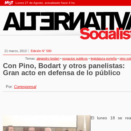
Lunes 27 de Agosto, actualizado hace 4 hs.
21 marzo, 2013
Edición N° 590
Temas:
alejandro bodart
•
espacios publicos
•
legislatura porteña
•
pino so
Con Pino, Bodart y otros panelistas:
Gran acto en defensa de lo público
Por:
Corresponsal
El lunes 18 se rea