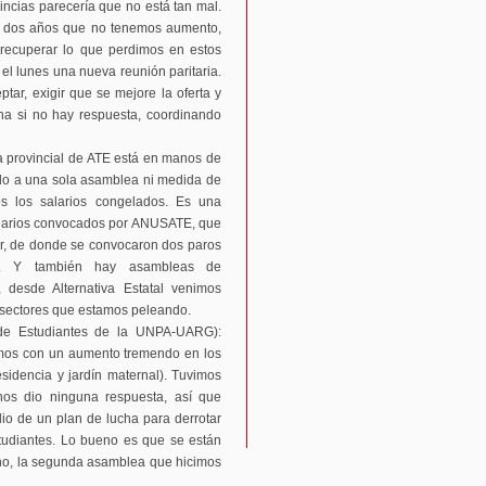
incias parecería que no está tan mal.
e dos años que no tenemos aumento,
a recuperar lo que perdimos en estos
l lunes una nueva reunión paritaria.
ar, exigir que se mejore la oferta y
cha si no hay respuesta, coordinando
a provincial de ATE está en manos de
mado a una sola asamblea ni medida de
 los salarios congelados. Es una
narios convocados por ANUSATE, que
ior, de donde se convocaron dos paros
s. Y también hay asambleas de
 desde Alternativa Estatal venimos
s sectores que estamos peleando.
de Estudiantes de la UNPA-UARG):
mos con un aumento tremendo en los
esidencia y jardín maternal). Tuvimos
os dio ninguna respuesta, así que
o de un plan de lucha para derrotar
studiantes. Lo bueno es que se están
o, la segunda asamblea que hicimos
.