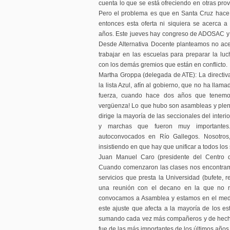
cuenta lo que se está ofreciendo en otras prov
Pero el problema es que en Santa Cruz hac
entonces esta oferta ni siquiera se acerca 
años. Este jueves hay congreso de ADOSAC y e
Desde Alternativa Docente planteamos no acept
trabajar en las escuelas para preparar la lu
con los demás gremios que están en conflicto.
Martha Groppa (delegada de ATE): La directiv
la lista Azul, afín al gobierno, que no ha lla
fuerza, cuando hace dos años que tenemos
vergüenza! Lo que hubo son asambleas y ple
dirige la mayoría de las seccionales del inter
y marchas que fueron muy importante
autoconvocados en Río Gallegos. Nosotros,
insistiendo en que hay que unificar a todos lo
Juan Manuel Caro (presidente del Centro 
Cuando comenzaron las clases nos encontra
servicios que presta la Universidad (bufete, r
una reunión con el decano en la que no n
convocamos a Asamblea y estamos en el medi
este ajuste que afecta a la mayoría de los e
sumando cada vez más compañeros y de hech
fue de las más importantes de los últimos años