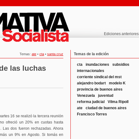
Ediciones anteriores
Temas de la edición
Temas:
ate
•
cta
•
santa cruz
cta
inundaciones
subsidios
de las luchas
internacionales
corriente sindical del mst
alejandro bodart
modelo K
provincia de buenos aires
Venezuela
juventud
reforma judicial
Vilma Ripoll
ate
ciudad de buenos aires
Francisco Torres
tes 16 se realizó la tercera reunión
ierno ofreció un 20% en cuotas hasta
. Las dos fueron rechazadas. Ahora
o más un 9% en Agosto. Si tomás en