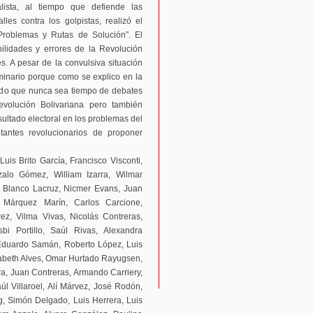
lista, al tiempo que defiende las
les contra los golpistas, realizó el
Problemas y Rutas de Solución”. El
bilidades y errores de la Revolución
s. A pesar de la convulsiva situación
seminario porque como se explico en la
ndo que nunca sea tiempo de debates
evolución Bolivariana pero también
ultado electoral en los problemas del
tantes revolucionarios de proponer
Luis Brito García, Francisco Visconti,
zalo Gómez, William Izarra, Wilmar
d Blanco Lacruz, Nicmer Evans, Juan
 Márquez Marín, Carlos Carcione,
rez, Vilma Vivas, Nicolás Contreras,
 Portillo, Saúl Rivas, Alexandra
 Eduardo Samán, Roberto López, Luis
zabeth Alves, Omar Hurtado Rayugsen,
ra, Juan Contreras, Armando Carriery,
l Villaroel, Alí Márvez, José Rodón,
g, Simón Delgado, Luis Herrera, Luis