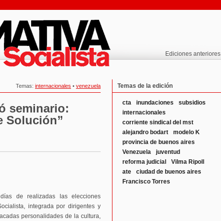
Ediciones anteriores
Temas de la edición
Temas:
internacionales
•
venezuela
cta
inundaciones
subsidios
zó seminario:
internacionales
e Solución”
corriente sindical del mst
alejandro bodart
modelo K
provincia de buenos aires
Venezuela
juventud
reforma judicial
Vilma Ripoll
ate
ciudad de buenos aires
Francisco Torres
ías de realizadas las elecciones
Socialista, integrada por dirigentes y
stacadas personalidades de la cultura,