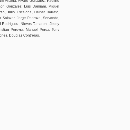
iam Anzola, Alvaro González, Paulino
ón González, Luis Damiani, Miguel
fio, Julio Escalona, Heiber Barreto,
 Salazar, Jorge Pedroza, Servando,
l Rodríguez, Nieves Tamaroni, Jhony
istian Pereyra, Manuel Pérez, Tony
ñones, Douglas Contreras.