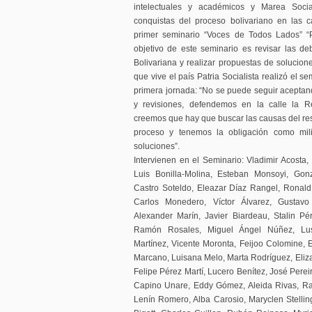
intelectuales y académicos y Marea Socia
conquistas del proceso bolivariano en las cal
primer seminario “Voces de Todos Lados” “
objetivo de este seminario es revisar las de
Bolivariana y realizar propuestas de solucione
que vive el país Patria Socialista realizó el 
primera jornada: “No se puede seguir acepta
y revisiones, defendemos en la calle la R
creemos que hay que buscar las causas del res
proceso y tenemos la obligación como mili
soluciones”.
Intervienen en el Seminario: Vladimir Acosta, 
Luis Bonilla-Molina, Esteban Monsoyi, Gon
Castro Soteldo, Eleazar Díaz Rangel, Ronal
Carlos Monedero, Víctor Álvarez, Gustavo
Alexander Marín, Javier Biardeau, Stalin Pé
Ramón Rosales, Miguel Ángel Núñez, Lusbi
Martínez, Vicente Moronta, Feijoo Colomine,
Marcano, Luisana Melo, Marta Rodríguez, Eli
Felipe Pérez Martí, Lucero Benítez, José Perei
Capino Unare, Eddy Gómez, Aleida Rivas, Raú
Lenín Romero, Alba Carosio, Maryclen Stellin