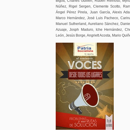
Bigott, Charles Guillen, Rubén Reinoso, Myr
Núñez, Rigel Sergen, Clemente Scotto, Ram
Ángel Pérez Pirela, Juan García, Alexis Adar
Marco Hernández, José Luis Pacheco, Carina
Manuel Sutherland, Aureliano Sánchez, Danie
Azuaje, Josph Maduro, Iche Hernández, Chr
León, Jesús Borge, Angriett Acosta, Mario Qui