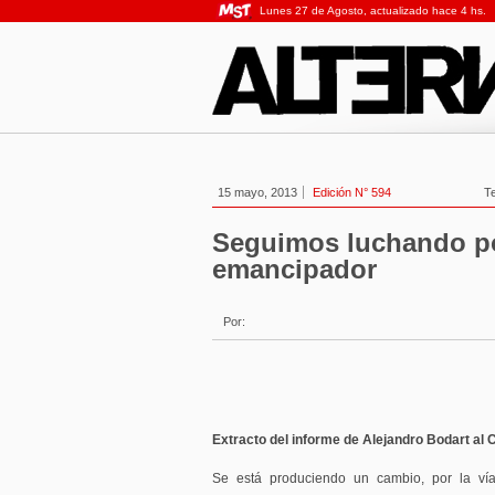
Lunes 27 de Agosto, actualizado hace 4 hs.
15 mayo, 2013
Edición N° 594
T
Seguimos luchando po
emancipador
Por:
Extracto del informe de Alejandro Bodart al
Se está produciendo un cambio, por la vía