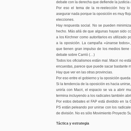
debate con la derecha que defiende la justicia 
Por eso el tema de la re-reelección hoy lo
asegurar nada porque la oposición es muy floja.
elecciones.
Hay respuesta social. No se pueden minimiz
hecho. Más allá de que algunas hayan sido c
a los Kirchner como autoritarios es utilizado p
a la oposición. La campaña «únanse todos», 
que tienen gran impulso de los medios tiene q
debate sobre Carrió (…)
Todos los oficialismos están mal. Macri no está
encuestas, parece que puede sacar bastante me
Hay que ver en las otras provincias.
Por eso entre el gobierno y la oposición qued
Si la tendencia de la oposición es hacia unirse
uniría con Macri, el espacio se va a abrir mu
termina incluyendo a los radicales también abr
Por estos debates el FAP está dividido en la Ca
PS están peleando por unirse con los radicales
de división. No es sólo Movimiento Proyecto Su
Táctica y estrategia