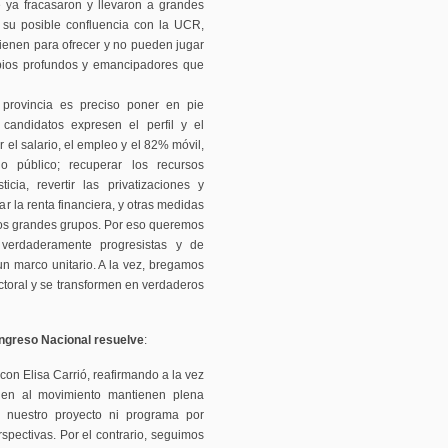
e ya fracasaron y llevaron a grandes
a su posible confluencia con la UCR,
ienen para ofrecer y no pueden jugar
mbios profundos y emancipadores que
rovincia es preciso poner en pie
 candidatos expresen el perfil y el
 el salario, el empleo y el 82% móvil,
o público; recuperar los recursos
icia, revertir las privatizaciones y
var la renta financiera, y otras medidas
 los grandes grupos. Por eso queremos
 verdaderamente progresistas y de
un marco unitario. A la vez, bregamos
ctoral y se transformen en verdaderos
ongreso Nacional resuelve
:
on Elisa Carrió, reafirmando a la vez
gen al movimiento mantienen plena
 nuestro proyecto ni programa por
spectivas. Por el contrario, seguimos