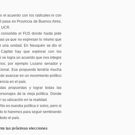
el acuerdo con los radicales ni con
é pasa en Provincia de Buenos Aires,
la UCR.
 consolida el FUS donde hasta pide
emas ya que no expresan lo mismo que
ar una unidad. En Neuquén se dio el
 Capital hay que explorar con los
 se logra un acuerdo que nos integre
emos; por ejemplo Lozano senador y
acional. Esa propuesta tendría mucha
uede avanzar en un movimiento político
ncia en el país.
as propuestas y lograr todas las
rsonajes de la vieja política. Donde
 su ubicación en la realidad.
 es nuestra política ir solos, pero si
do lo haremos para seguir sembrando
todo el país.
nte las próximas elecciones