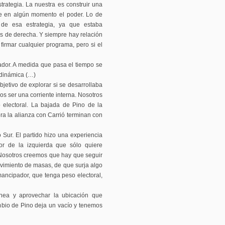
strategia. La nuestra es construir una
ute en algún momento el poder. Lo de
de esa estrategia, ya que estaba
s de derecha. Y siempre hay relación
firmar cualquier programa, pero si el
dor. A medida que pasa el tiempo se
 dinámica (…)
jetivo de explorar si se desarrollaba
 ser una corriente interna. Nosotros
 electoral. La bajada de Pino de la
a la alianza con Carrió terminan con
Sur. El partido hizo una experiencia
ctor de la izquierda que sólo quiere
 Nosotros creemos que hay que seguir
vimiento de masas, de que surja algo
ancipador, que tenga peso electoral,
nea y aprovechar la ubicación que
mbio de Pino deja un vacío y tenemos