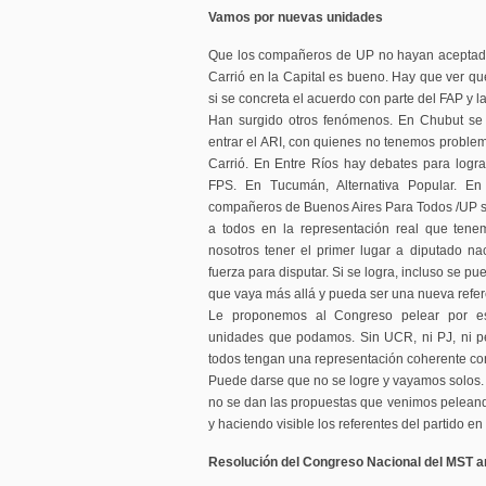
Vamos por nuevas unidades
Que los compañeros de UP no hayan aceptado 
Carrió en la Capital es bueno. Hay que ver qu
si se concreta el acuerdo con parte del FAP y 
Han surgido otros fenómenos. En Chubut se
entrar el ARI, con quienes no tenemos probl
Carrió. En Entre Ríos hay debates para logr
FPS. En Tucumán, Alternativa Popular. En
compañeros de Buenos Aires Para Todos /UP si
a todos en la representación real que ten
nosotros tener el primer lugar a diputado n
fuerza para disputar. Si se logra, incluso se p
que vaya más allá y pueda ser una nueva refere
Le proponemos al Congreso pelear por est
unidades que podamos. Sin UCR, ni PJ, ni pe
todos tengan una representación coherente con
Puede darse que no se logre y vayamos solos. No
no se dan las propuestas que venimos pelean
y haciendo visible los referentes del partido en 
Resolución del Congreso Nacional del MST a