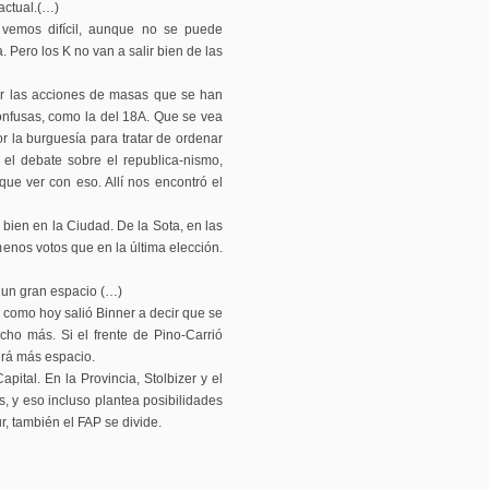
actual.(…)
 vemos difícil, aunque no se puede
 Pero los K no van a salir bien de las
ar las acciones de masas que se han
onfusas, como la del 18A. Que se vea
or la burguesía para tratar de ordenar
el debate sobre el republica-nismo,
ue ver con eso. Allí nos encontró el
 bien en la Ciudad. De la Sota, en las
nos votos que en la última elección.
a un gran espacio (…)
, como hoy salió Binner a decir que se
cho más. Si el frente de Pino-Carrió
irá más espacio.
pital. En la Provincia, Stolbizer y el
, y eso incluso plantea posibilidades
r, también el FAP se divide.