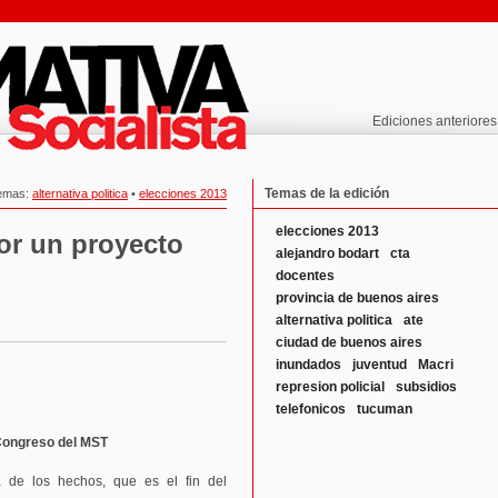
Ediciones anteriores
Temas de la edición
emas:
alternativa politica
•
elecciones 2013
elecciones 2013
r un proyecto
alejandro bodart
cta
docentes
provincia de buenos aires
alternativa politica
ate
ciudad de buenos aires
inundados
juventud
Macri
represion policial
subsidios
telefonicos
tucuman
 Congreso del MST
 de los hechos, que es el fin del