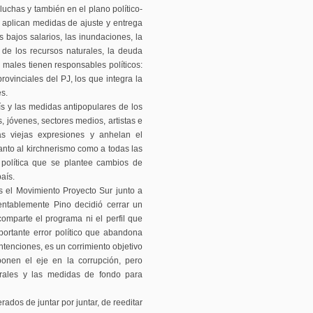
uchas y también en el plano político-
e aplican medidas de ajuste y entrega
s bajos salarios, las inundaciones, la
o de los recursos naturales, la deuda
ros males tienen responsables políticos:
ovinciales del PJ, los que integra la
s.
aís y las medidas antipopulares de los
 jóvenes, sectores medios, artistas e
as viejas expresiones y anhelan el
anto al kirchnerismo como a todas las
 política que se plantee cambios de
aís.
s el Movimiento Proyecto Sur junto a
ntablemente Pino decidió cerrar un
comparte el programa ni el perfil que
ortante error político que abandona
ntenciones, es un corrimiento objetivo
onen el eje en la corrupción, pero
urales y las medidas de fondo para
dos de juntar por juntar, de reeditar