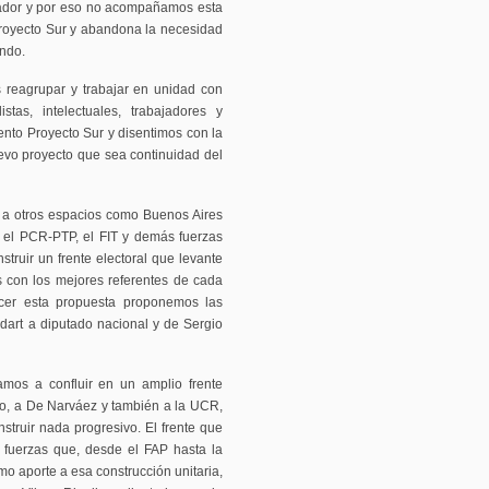
mador y por eso no acompañamos esta
Proyecto Sur y abandona la necesidad
ondo.
 reagrupar y trabajar en unidad con
stas, intelectuales, trabajadores y
nto Proyecto Sur y disentimos con la
evo proyecto que sea continuidad del
n a otros espacios como Buenos Aires
, el PCR-PTP, el FIT y demás fuerzas
truir un frente electoral que levante
s con los mejores referentes de cada
lecer esta propuesta proponemos las
dart a diputado nacional y de Sergio
amos a confluir en un amplio frente
ismo, a De Narváez y también a la UCR,
truir nada progresivo. El frente que
s fuerzas que, desde el FAP hasta la
mo aporte a esa construcción unitaria,