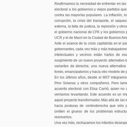
Reafirmamos la necesidad de enfrentar en las l
electoral a los gobiernos y viejos partidos qu
contra las mayorías populares. La inflación, lo
corrupción, la crisis del transporte, el saque
externa, la falta de justicia, la represión y ot
el gobierno nacional de CFK y los gobiernos pr
UCR y el de Macri en la Ciudad de Buenos Aire
Ante el avance de la crisis capitalista en el p
gobernantes, cada vez más y más trabajadores,
intelectuales y vecinos están hartos de es
surgimiento de un nuevo proyecto alternativo t
variantes de derecha; una nueva alternativa
fondo, emancipatorios y hacia otro modelo de p
En los últimos años, desde el MST integramo
Pino Solanas y otros compañeros. Pero lame
acuerdo electoral con Elisa Carrió, quien no 
veníamos levantando. Este acuerdo es un imp
aquel proyecto transformador. Más allá de las i
hacia posturas de centroderecha que sólo p
omiten el grueso de los problemas estruct
resolverlos.
Una vez más, rechazamos los intentos desespera