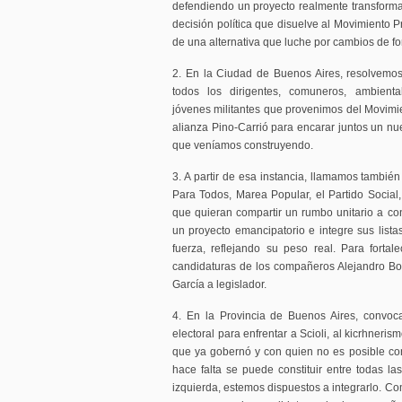
defendiendo un proyecto realmente transfor
decisión política que disuelve al Movimiento 
de una alternativa que luche por cambios de f
2. En la Ciudad de Buenos Aires, resolvemos
todos los dirigentes, comuneros, ambientali
jóvenes militantes que provenimos del Movimie
alianza Pino-Carrió para encarar juntos un nu
que veníamos construyendo.
3. A partir de esa instancia, llamamos tambié
Para Todos, Marea Popular, el Partido Social
que quieran compartir un rumbo unitario a cons
un proyecto emancipatorio e integre sus lista
fuerza, reflejando su peso real. Para forta
candidaturas de los compañeros Alejandro Bo
García a legislador.
4. En la Provincia de Buenos Aires, convoc
electoral para enfrentar a Scioli, al kicrhner
que ya gobernó y con quien no es posible cons
hace falta se puede constituir entre todas la
izquierda, estemos dispuestos a integrarlo. Co