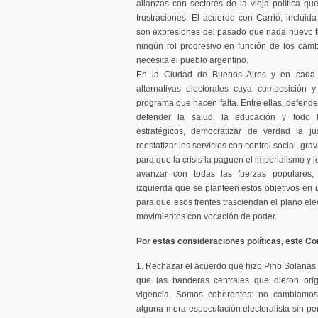
alianzas con sectores de la vieja política qu
frustraciones. El acuerdo con Carrió, incluid
son expresiones del pasado que nada nuevo t
ningún rol progresivo en función de los ca
necesita el pueblo argentino.
En la Ciudad de Buenos Aires y en cada p
alternativas electorales cuya composición y
programa que hacen falta. Entre ellas, defender
defender la salud, la educación y todo l
estratégicos, democratizar de verdad la just
reestatizar los servicios con control social, gra
para que la crisis la paguen el imperialismo y
avanzar con todas las fuerzas populares,
izquierda que se planteen estos objetivos en 
para que esos frentes trasciendan el plano ele
movimientos con vocación de poder.
Por estas consideraciones políticas, este C
1. Rechazar el acuerdo que hizo Pino Solanas c
que las banderas centrales que dieron ori
vigencia. Somos coherentes: no cambiamos
alguna mera especulación electoralista sin per