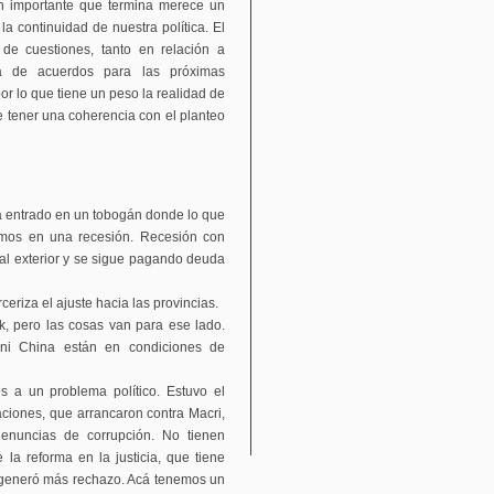
an importante que termina merece un
la continuidad de nuestra política. El
de cuestiones, tanto en relación a
ca de acuerdos para las próximas
por lo que tiene un peso la realidad de
que tener una coherencia con el planteo
ha entrado en un tobogán donde lo que
remos en una recesión. Recesión con
 al exterior y se sigue pagando deuda
rceriza el ajuste hacia las provincias.
k, pero las cosas van para ese lado.
l ni China están en condiciones de
s a un problema político. Estuvo el
ciones, que arrancaron contra Macri,
denuncias de corrupción. No tienen
e la reforma en la justicia, que tiene
 generó más rechazo. Acá tenemos un