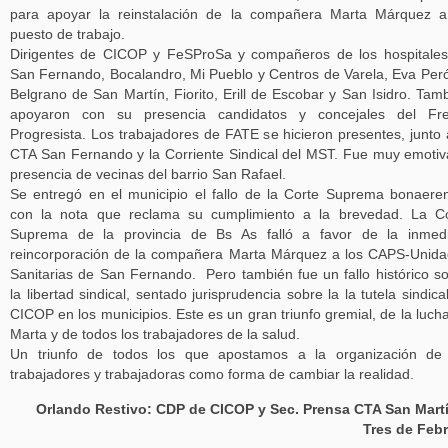
para apoyar la reinstalación de la compañera Marta Márquez 
puesto de trabajo.
Dirigentes de CICOP y FeSProSa y compañeros de los hospitale
San Fernando, Bocalandro, Mi Pueblo y Centros de Varela, Eva Per
Belgrano de San Martín, Fiorito, Erill de Escobar y San Isidro. Tam
apoyaron con su presencia candidatos y concejales del Fre
Progresista. Los trabajadores de FATE se hicieron presentes, junto 
CTA San Fernando y la Corriente Sindical del MST. Fue muy emotiv
presencia de vecinas del barrio San Rafael.
Se entregó en el municipio el fallo de la Corte Suprema bonaere
con la nota que reclama su cumplimiento a la brevedad. La C
Suprema de la provincia de Bs As falló a favor de la inmedi
reincorporación de la compañera Marta Márquez a los CAPS-Unid
Sanitarias de San Fernando. Pero también fue un fallo histórico s
la libertad sindical, sentado jurisprudencia sobre la la tutela sindica
CICOP en los municipios. Este es un gran triunfo gremial, de la luch
Marta y de todos los trabajadores de la salud.
Un triunfo de todos los que apostamos a la organización de 
trabajadores y trabajadoras como forma de cambiar la realidad.
Orlando Restivo: CDP de CICOP y Sec. Prensa CTA San Mart
Tres de Feb