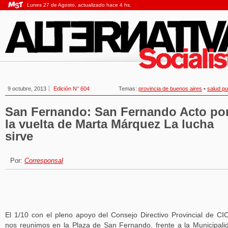
Lunes 27 de Agosto, actualizado hace 4 hs.
9 octubre, 2013
Edición N° 604
Temas:
provincia de buenos aires
•
salud pu
San Fernando: San Fernando Acto po
la vuelta de Marta Márquez La lucha
sirve
Por:
Corresponsal
El 1/10 con el pleno apoyo del Consejo Directivo Provincial de C
nos reunimos en la Plaza de San Fernando, frente a la Municipali