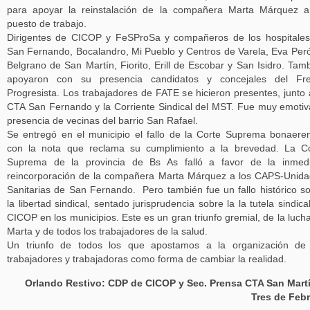
para apoyar la reinstalación de la compañera Marta Márquez 
puesto de trabajo.
Dirigentes de CICOP y FeSProSa y compañeros de los hospitale
San Fernando, Bocalandro, Mi Pueblo y Centros de Varela, Eva Per
Belgrano de San Martín, Fiorito, Erill de Escobar y San Isidro. Tam
apoyaron con su presencia candidatos y concejales del Fre
Progresista. Los trabajadores de FATE se hicieron presentes, junto 
CTA San Fernando y la Corriente Sindical del MST. Fue muy emotiv
presencia de vecinas del barrio San Rafael.
Se entregó en el municipio el fallo de la Corte Suprema bonaere
con la nota que reclama su cumplimiento a la brevedad. La C
Suprema de la provincia de Bs As falló a favor de la inmedi
reincorporación de la compañera Marta Márquez a los CAPS-Unid
Sanitarias de San Fernando. Pero también fue un fallo histórico s
la libertad sindical, sentado jurisprudencia sobre la la tutela sindica
CICOP en los municipios. Este es un gran triunfo gremial, de la luch
Marta y de todos los trabajadores de la salud.
Un triunfo de todos los que apostamos a la organización de 
trabajadores y trabajadoras como forma de cambiar la realidad.
Orlando Restivo: CDP de CICOP y Sec. Prensa CTA San Mart
Tres de Feb