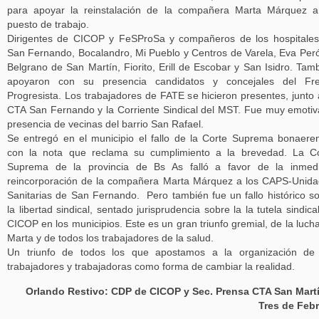
para apoyar la reinstalación de la compañera Marta Márquez 
puesto de trabajo.
Dirigentes de CICOP y FeSProSa y compañeros de los hospitale
San Fernando, Bocalandro, Mi Pueblo y Centros de Varela, Eva Per
Belgrano de San Martín, Fiorito, Erill de Escobar y San Isidro. Tam
apoyaron con su presencia candidatos y concejales del Fre
Progresista. Los trabajadores de FATE se hicieron presentes, junto 
CTA San Fernando y la Corriente Sindical del MST. Fue muy emotiv
presencia de vecinas del barrio San Rafael.
Se entregó en el municipio el fallo de la Corte Suprema bonaere
con la nota que reclama su cumplimiento a la brevedad. La C
Suprema de la provincia de Bs As falló a favor de la inmedi
reincorporación de la compañera Marta Márquez a los CAPS-Unid
Sanitarias de San Fernando. Pero también fue un fallo histórico s
la libertad sindical, sentado jurisprudencia sobre la la tutela sindica
CICOP en los municipios. Este es un gran triunfo gremial, de la luch
Marta y de todos los trabajadores de la salud.
Un triunfo de todos los que apostamos a la organización de 
trabajadores y trabajadoras como forma de cambiar la realidad.
Orlando Restivo: CDP de CICOP y Sec. Prensa CTA San Mart
Tres de Feb