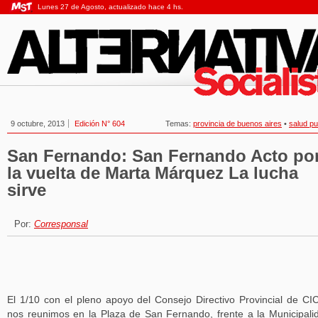
Lunes 27 de Agosto, actualizado hace 4 hs.
9 octubre, 2013
Edición N° 604
Temas:
provincia de buenos aires
•
salud pu
San Fernando: San Fernando Acto po
la vuelta de Marta Márquez La lucha
sirve
Por:
Corresponsal
El 1/10 con el pleno apoyo del Consejo Directivo Provincial de C
nos reunimos en la Plaza de San Fernando, frente a la Municipali