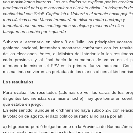
ven movimientos internos. Los resultados se explican por los crecien
problemas del país que carcomieron el relato oficial. La búsqueda de
continuidad con Scioli, Capitanich o Uribarri o el drenaje hacia pejotis
más clásicos como Massa terminará de diluir el relato nac&pop y
fomentará que nuevos contingentes se alejen y muchos de ellos
busquen un cambio por izquierda.
Subidos al escenario en plena 9 de Julio, los principales voceros
gobierno nacional, intentaban mostrarse conformes con los result
de las elecciones. Antes, el Ministro del Interior leía los resultado
cada provincia y al final hacía la sumatoria de votos en el p
afirmando lo mismo: el FPV es la primera fuerza nacional. Con
misma línea se vieron las portadas de los diarios afines al kirchneris
Los resultados
Para evaluar los resultados (además de ver las caras de los pro
dirigentes kirchneristas esa misma noche), hay que tomar en cuent
que estaba en juego.
En este sentido, aunque el kirchnerismo haya subido 2% con relaci
la votación de agosto, el dato político sustancial no pasa por ahí.
a) El gobierno perdió holgadamente en la Provincia de Buenos Aires
sólo a nivel general sino en casi todos los municipios.