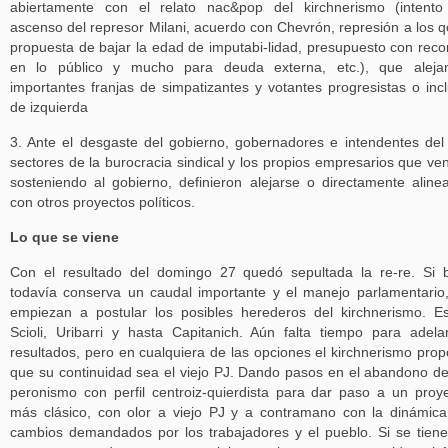
abiertamente con el relato nac&pop del kirchnerismo (intent
ascenso del represor Milani, acuerdo con Chevrón, represión a los 
propuesta de bajar la edad de imputabi-lidad, presupuesto con reco
en lo público y mucho para deuda externa, etc.), que aleja
importantes franjas de simpatizantes y votantes progresistas o inc
de izquierda
3. Ante el desgaste del gobierno, gobernadores e intendentes del
sectores de la burocracia sindical y los propios empresarios que ve
sosteniendo al gobierno, definieron alejarse o directamente aline
con otros proyectos políticos.
Lo que se viene
Con el resultado del domingo 27 quedó sepultada la re-re. Si 
todavía conserva un caudal importante y el manejo parlamentario
empiezan a postular los posibles herederos del kirchnerismo. E
Scioli, Uribarri y hasta Capitanich. Aún falta tiempo para adela
resultados, pero en cualquiera de las opciones el kirchnerismo pro
que su continuidad sea el viejo PJ. Dando pasos en el abandono d
peronismo con perfil centroiz-quierdista para dar paso a un proy
más clásico, con olor a viejo PJ y a contramano con la dinámic
cambios demandados por los trabajadores y el pueblo. Si se tien