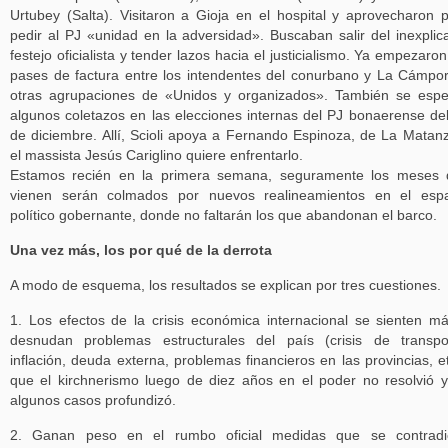
Urtubey (Salta). Visitaron a Gioja en el hospital y aprovecharon 
pedir al PJ «unidad en la adversidad». Buscaban salir del inexplic
festejo oficialista y tender lazos hacia el justicialismo. Ya empezaron
pases de factura entre los intendentes del conurbano y La Cámpo
otras agrupaciones de «Unidos y organizados». También se esp
algunos coletazos en las elecciones internas del PJ bonaerense de
de diciembre. Allí, Scioli apoya a Fernando Espinoza, de La Matan
el massista Jesús Cariglino quiere enfrentarlo.
Estamos recién en la primera semana, seguramente los meses 
vienen serán colmados por nuevos realineamientos en el espa
político gobernante, donde no faltarán los que abandonan el barco.
Una vez más, los por qué de la derrota
A modo de esquema, los resultados se explican por tres cuestiones.
1. Los efectos de la crisis económica internacional se sienten m
desnudan problemas estructurales del país (crisis de transpo
inflación, deuda externa, problemas financieros en las provincias, et
que el kirchnerismo luego de diez años en el poder no resolvió 
algunos casos profundizó.
2. Ganan peso en el rumbo oficial medidas que se contradi