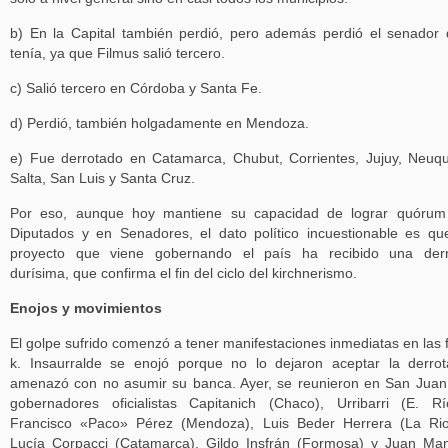
b) En la Capital también perdió, pero además perdió el senador
tenía, ya que Filmus salió tercero.
c) Salió tercero en Córdoba y Santa Fe.
d) Perdió, también holgadamente en Mendoza.
e) Fue derrotado en Catamarca, Chubut, Corrientes, Jujuy, Neuq
Salta, San Luis y Santa Cruz.
Por eso, aunque hoy mantiene su capacidad de lograr quórum
Diputados y en Senadores, el dato político incuestionable es qu
proyecto que viene gobernando el país ha recibido una derr
durísima, que confirma el fin del ciclo del kirchnerismo.
Enojos y movimientos
El golpe sufrido comenzó a tener manifestaciones inmediatas en las f
k. Insaurralde se enojó porque no lo dejaron aceptar la derro
amenazó con no asumir su banca. Ayer, se reunieron en San Juan
gobernadores oficialistas Capitanich (Chaco), Urribarri (E. Rí
Francisco «Paco» Pérez (Mendoza), Luis Beder Herrera (La Rio
Lucía Corpacci (Catamarca), Gildo Insfrán (Formosa) y Juan Ma