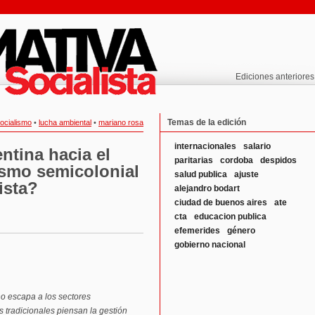
Ediciones anteriores
Temas de la edición
ocialismo
•
lucha ambiental
•
mariano rosa
internacionales
salario
ntina hacia el
paritarias
cordoba
despidos
vismo semicolonial
salud publica
ajuste
ista?
alejandro bodart
ciudad de buenos aires
ate
cta
educacion publica
efemerides
género
gobierno nacional
 no escapa a los sectores
s tradicionales piensan la gestión