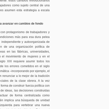
ente: estos cambios revolucionarios
bajadores como sujeto central de una
ares asumen esta estrategia a escala
ara avanzar en cambios de fondo
r con protagonismo de trabajadores y
ondiciones más para esa dura pelea
ión independiente y autoorganizada de
ón de una organización política de
eas en las fábricas, universidades,
 en el movimiento de mujeres y en el
siglo XXI requiere asumir todos los
 de los errores cometidos en el siglo
mática –incorporando por ejemplo, el
 renunciar a lo mejor de la tradición
ciales de la clase obrera. A la vez
forma de construir fuerza política con
 de ideas, las decisiones construidas
actuar de forma centralizada como
bién implica una búsqueda de unidad
 izquierda para vertebrar una nueva