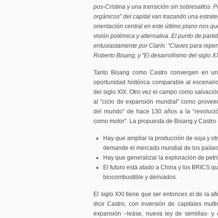
pos-Cristina y una transición sin sobresaltos. Po
orgánicos” del capital van trazando una estrat
orientación central en este último plano nos q
visión polémica y alternativa. El punto de parti
entusiastamente por Clarín: “Claves para repen
Roberto Bisang; y “El desarrollismo del siglo X
Tanto Bisang como Castro convergen en un 
oportunidad histórica comparable al escenario
del siglo XIX. Otro vez el campo como salvació
al “ciclo de expansión mundial” como provee
del mundo” de hace 130 años a la “revoluci
como motor”. La propuesta de Bisang y Castro 
Hay que ampliar la producción de soja y ot
demande el mercado mundial de los paíse
Hay que generalizar la exploración de petr
El futuro está atado a China y los BRICS 
biocombustible y derivados.
El siglo XXI tiene que ser entonces el de la af
dice Castro, con inversión de capitales multi
expansión –leáse, nueva ley de semillas- y