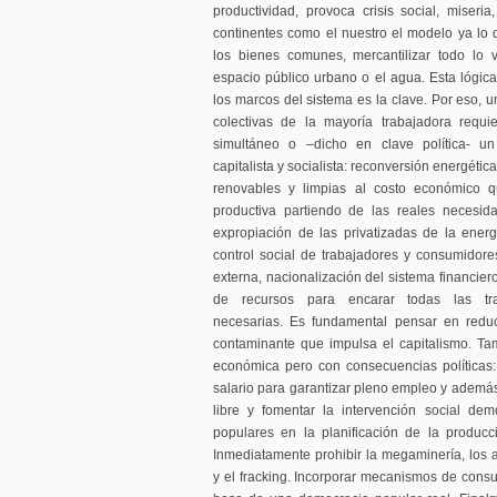
productividad, provoca crisis social, miser
continentes como el nuestro el modelo ya lo d
los bienes comunes, mercantilizar todo lo v
espacio público urbano o el agua. Esta lógica
los marcos del sistema es la clave. Por eso, 
colectivas de la mayoría trabajadora requ
simultáneo o –dicho en clave política- u
capitalista y socialista: reconversión energétic
renovables y limpias al costo económico q
productiva partiendo de las reales necesid
expropiación de las privatizadas de la ener
control social de trabajadores y consumidor
externa, nacionalización del sistema financier
de recursos para encarar todas las tra
necesarias. Es fundamental pensar en reduci
contaminante que impulsa el capitalismo. T
económica pero con consecuencias políticas: 
salario para garantizar pleno empleo y ademá
libre y fomentar la intervención social dem
populares en la planificación de la produc
Inmediatamente prohibir la megaminería, los a
y el fracking. Incorporar mecanismos de consu