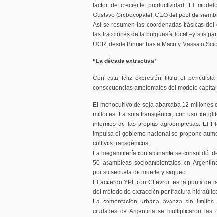
factor de creciente productividad. El model
Gustavo Grobocopatel, CEO del pool de siembr
Así se resumen las coordenadas básicas del de
las fracciones de la burguesía local –y sus par
UCR, desde Binner hasta Macri y Massa o Sciol
“La década extractiva”
Con esta feliz expresión titula el periodis
consecuencias ambientales del modelo capitali
El monocultivo de soja abarcaba 12 millones
millones. La soja transgénica, con uso de gl
informes de las propias agroempresas. El Pl
impulsa el gobierno nacional se propone aument
cultivos transgénicos.
La megaminería contaminante se consolidó: d
50 asambleas socioambientales en Argentin
por su secuela de muerte y saqueo.
El acuerdo YPF con Chevron es la punta de la
del método de extracción por fractura hidraúlic
La cementación urbana avanza sin límites.
ciudades de Argentina se multiplicaron las 