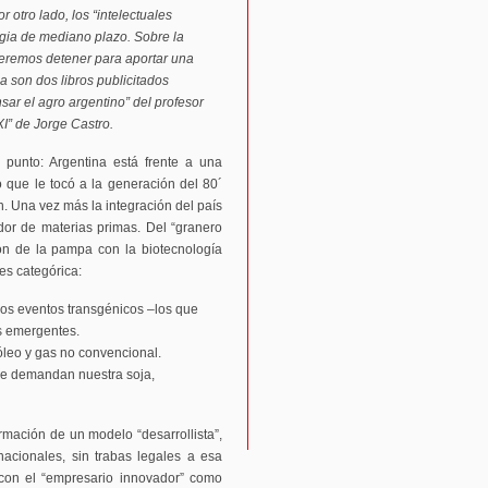
r otro lado, los “intelectuales
egia de mediano plazo. Sobre la
ueremos detener para aportar una
da son dos libros publicitados
sar el agro argentino” del profesor
XI” de Jorge Castro.
punto: Argentina está frente a una
 que le tocó a la generación del 80´
n. Una vez más la integración del país
dor de materias primas. Del “granero
ón de la pampa con la biotecnología
es categórica:
ros eventos transgénicos –los que
s emergentes.
óleo y gas no convencional.
que demandan nuestra soja,
irmación de un modelo “desarrollista”,
nacionales, sin trabas legales a esa
 con el “empresario innovador” como