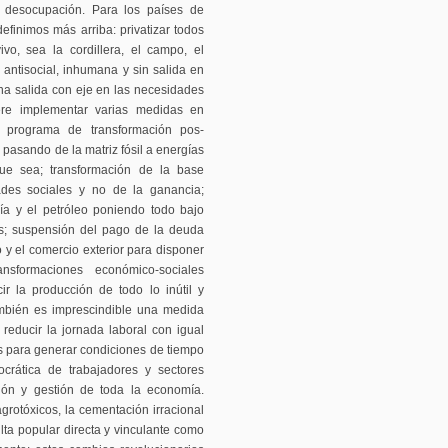
ia, desocupación. Para los países de
efinimos más arriba: privatizar todos
ivo, sea la cordillera, el campo, el
 antisocial, inhumana y sin salida en
una salida con eje en las necesidades
iere implementar varias medidas en
n programa de transformación pos-
a pasando de la matriz fósil a energías
ue sea; transformación de la base
ades sociales y no de la ganancia;
gía y el petróleo poniendo todo bajo
es; suspensión del pago de la deuda
o y el comercio exterior para disponer
nsformaciones económico-sociales
r la producción de todo lo inútil y
ambién es imprescindible una medida
reducir la jornada laboral con igual
s para generar condiciones de tiempo
ocrática de trabajadores y sectores
ción y gestión de toda la economía.
grotóxicos, la cementación irracional
lta popular directa y vinculante como