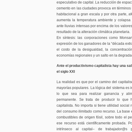
especulativo de capital. La reducción de espac
cemento en las ciudades provoca en términos so
habitacional a gran escala y por otra parte, a
aumenta la temperatura ambiente y colapsa
ante lluvias intensas por encima de los valore
resultado de la alteración climática planetaria.
En síntesis: las corporaciones como Monsan
expresión de los ganadores de la “década extr
el costo de la desigualdad, la concentració
economías regionales y un salto en la degrad
Ante el productivismo capitalista hay una sa
el siglo XXI
La realidad es que por el camino del capitali
mayorías populares. La lógica del sistema es 
lo que sea para realizar ganancia y alim
permanente. Se trata de producir lo que 
capitalista. No importa si tiene utilidad social
del consumo ilimitado como recurso. La base 
combustibles de origen fósil, sobre todo el p
ese recurso está científicamente probada. P
intrínseco al capital– de trabajador@s