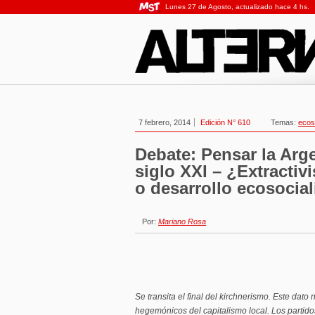
Lunes 27 de Agosto, actualizado hace 4 hs.
7 febrero, 2014
Edición N° 610
Temas:
ecos
Debate: Pensar la Arge
siglo XXI – ¿Extracti
o desarrollo ecosocial
Por:
Mariano Rosa
Se transita el final del kirchnerismo. Este dato
hegemónicos del capitalismo local. Los partido