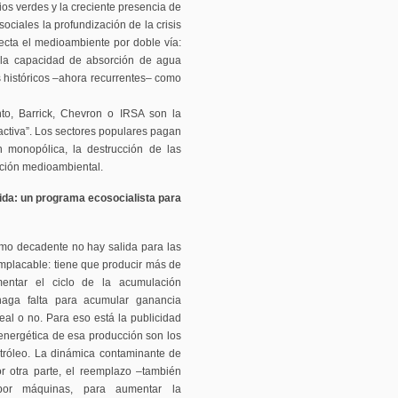
ios verdes y la creciente presencia de
ciales la profundización de la crisis
fecta el medioambiente por doble vía:
 la capacidad de absorción de agua
s históricos –ahora recurrentes– como
to, Barrick, Chevron o IRSA son la
activa”. Los sectores populares pagan
n monopólica, la destrucción de las
ación medioambiental.
lida: un programa ecosocialista para
smo decadente no hay salida para las
implacable: tiene que producir más de
entar el ciclo de la acumulación
haga falta para acumular ganancia
 real o no. Para eso está la publicidad
energética de esa producción son los
etróleo. La dinámica contaminante de
or otra parte, el reemplazo –también
 por máquinas, para aumentar la