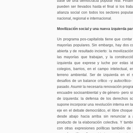
base de una democracia popular real. Finalm
pueden ser llevados hasta el final si los tra
alianza social con todos los sectores popul
nacional, regional e internacional.
Movilización social y una nueva izquierda p
Un programa pos-capitalista tiene que conta
mayorías populares. Sin embargo, hay dos c
abierta y de resultado incierto: la movilizac
las mayorías que trabajan, y la construcci
izquierda que exprese y luche por estas id
colegios, barrios, en el campo intelectual,
terreno ambiental. Ser de izquierda en el 
desafíos de un balance crítico –y autocrítico-
pasado. Asumir la necesaria renovación progra
encuadre socioambiental y de género- pero sin
de izquierda: la defensa de los derechos so
supone incorporar una revolución interna en la 
eje en el debate democrático, el libre choque
desde abajo hacia arriba sin renunciar a 
producto de la elaboración colectiva. Y tam
con otras expresiones políticas también de