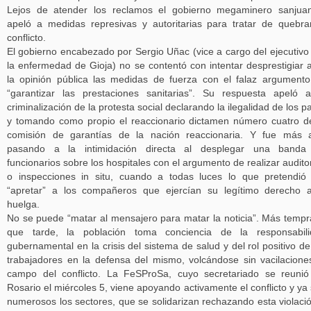
Lejos de atender los reclamos el gobierno megaminero sanjua
apeló a medidas represivas y autoritarias para tratar de quebra
conflicto.
El gobierno encabezado por Sergio Uñac (vice a cargo del ejecutivo
la enfermedad de Gioja) no se contentó con intentar desprestigiar 
la opinión pública las medidas de fuerza con el falaz argument
“garantizar las prestaciones sanitarias”. Su respuesta apeló 
criminalización de la protesta social declarando la ilegalidad de los p
y tomando como propio el reaccionario dictamen número cuatro d
comisión de garantías de la nación reaccionaria. Y fue más a
pasando a la intimidación directa al desplegar una banda
funcionarios sobre los hospitales con el argumento de realizar audito
o inspecciones in situ, cuando a todas luces lo que pretendió
“apretar” a los compañeros que ejercían su legítimo derecho 
huelga.
No se puede “matar al mensajero para matar la noticia”. Más temp
que tarde, la población toma conciencia de la responsabili
gubernamental en la crisis del sistema de salud y del rol positivo de
trabajadores en la defensa del mismo, volcándose sin vacilacione
campo del conflicto. La FeSProSa, cuyo secretariado se reuni
Rosario el miércoles 5, viene apoyando activamente el conflicto y ya
numerosos los sectores, que se solidarizan rechazando esta violaci