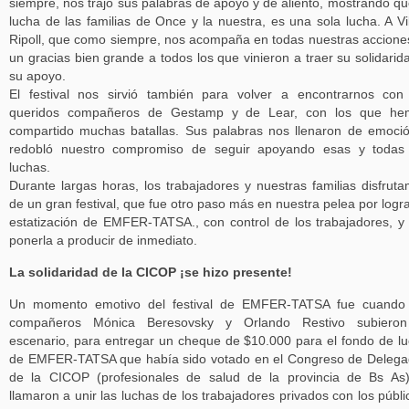
siempre, nos trajo sus palabras de apoyo y de aliento, mostrando qu
lucha de las familias de Once y la nuestra, es una sola lucha. A V
Ripoll, que como siempre, nos acompaña en todas nuestras accione
un gracias bien grande a todos los que vinieron a traer su solidarid
su apoyo.
El festival nos sirvió también para volver a encontrarnos con
queridos compañeros de Gestamp y de Lear, con los que he
compartido muchas batallas. Sus palabras nos llenaron de emoci
redobló nuestro compromiso de seguir apoyando esas y todas 
luchas.
Durante largas horas, los trabajadores y nuestras familias disfrut
de un gran festival, que fue otro paso más en nuestra pelea por logra
estatización de EMFER-TATSA., con control de los trabajadores, y
ponerla a producir de inmediato.
La solidaridad de la CICOP ¡se hizo presente!
Un momento emotivo del festival de EMFER-TATSA fue cuando 
compañeros Mónica Beresovsky y Orlando Restivo subieron
escenario, para entregar un cheque de $10.000 para el fondo de l
de EMFER-TATSA que había sido votado en el Congreso de Deleg
de la CICOP (profesionales de salud de la provincia de Bs As
llamaron a unir las luchas de los trabajadores privados con los públi