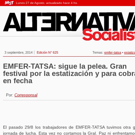
Lunes 27 de Agosto, actualizado hace 4 hs.
3 septiembre, 2014
Edición N° 625
Temas:
emfer-tatsa
•
estatiz
EMFER-TATSA: sigue la pelea. Gran
festival por la estatización y para cobr
en fecha
Por:
Corresponsal
El pasado 29/8 los trabajadores de EMFER-TATSA tuvimos otra 
jornada de lucha. Esta vez no cortamos la Gral. Paz ni enfrentamo