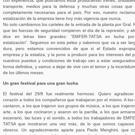
con experiencia, que podríamos estar produciendo trenes, unidade
transporte, medios para la defensa y muchas otras cosas que
completamente necesarias para el país. Por eso, nuestro reclam
estatización de la empresa tiene hoy más vigencia que nunca.
No solo cambiamos los carteles de la entrada de la planta por Gral. 
que las fuerzas de seguridad rompieron el día de la represión, y a
dice en letras bien grandes: “EMFER-TATSA en lucha por
estatización”. Seguimos en esta pelea y sabemos que va a ser lar
dura, pero estamos convencidos de que si el Estado expropia
empresa y la estatiza, y la pone a producir para los intereses del p
nuestros puestos y condiciones de trabajo van a estar asegurado
forma definitiva, y vamos a dejar de vivir con el temor y la incertidu
de los últimos meses.
Un gran festival para una gran lucha
El festival del 29/8 fue realmente hermoso. Quiero agradece
corazón a todos los compañeros que trabajaron por el mismo. A los
cantaron, a los que trajeron sus grupos de música, a los que trajero
arte, a los que cocinaron y asaron en la parrilla, a los que armaro
escenario, las luces y el sonido, a todos los trabajadores de EMF
TATSA que mostraron una vez más, de lo que somos capaces 
obreros. Un agradecimiento aparte para Paolo Menghini, que 