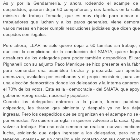
As y por la Gendarmería, y ahora rodeando el acampe de 
despedidos, quieren dejar 60 compañeros y sus familias en la calle
ministro de trabajo Tomada, que es muy rápido para atacar a
trabajadores que luchan y a los paros generales, viene demor
varios meses en hacer cumplir resoluciones judiciales que dicen que
despidos son ilegales.
Pero ahora, LEAR no solo quiere dejar a 60 familias sin trabajo, 
que con la complicidad de la conducción del SMATA, quiere logra
desafuero de los delegados para poder también despedirlos. El pr
Pignanelli con su adjunto Paco Manrique se hizo presente en la fábr
para comandar una asamblea trucha y preparada con apriete
amenazas, avalados por escribanos y el propio ministerio, para an
una elección democrática donde los delegados y la interna ganaron
el 70% de los votos. Esta es la «democracia» del SMATA, que apoy
gobierno «progresista, nacional y popular».
Cuando los delegados entraron a la planta, fueron patotead
golpeados, les tiraron gas pimienta y después ya no los dej
ingresar. Pero los despedidos que se organizan en el acampe no se
por vencidos. No quieren arreglar ni quieren volverse a la casa. Qui
volver a trabajar. Por eso esta semana se realizan nuevas medida
lucha, exigiendo que dejen ingresar a los delegados, pero no 
tenerlos «presos» en un corralito y sin contacto con sus compañero