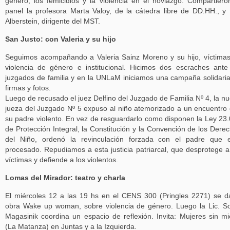
género, los femicidios y la violencia en el noviazgo. Compartiero
panel la profesora Marta Valoy, de la cátedra libre de DD.HH., y 
Alberstein, dirigente del MST.
San Justo: con Valeria y su hijo
Seguimos acompañando a Valeria Sainz Moreno y su hijo, víctima
violencia de género e institucional. Hicimos dos escraches ante
juzgados de familia y en la UNLaM iniciamos una campaña solidari
firmas y fotos.
Luego de recusado el juez Delfino del Juzgado de Familia Nº 4, la n
jueza del Juzgado Nº 5 expuso al niño atemorizado a un encuentro
su padre violento. En vez de resguardarlo como disponen la Ley 23
de Protección Integral, la Constitución y la Convención de los Dere
del Niño, ordenó la revinculación forzada con el padre que 
procesado. Repudiamos a esta justicia patriarcal, que desprotege a
víctimas y defiende a los violentos.
Lomas del Mirador: teatro y charla
El miércoles 12 a las 19 hs en el CENS 300 (Pringles 2271) se d
obra Wake up woman, sobre violencia de género. Luego la Lic. S
Magasinik coordina un espacio de reflexión. Invita: Mujeres sin m
(La Matanza) en Juntas y a la Izquierda.