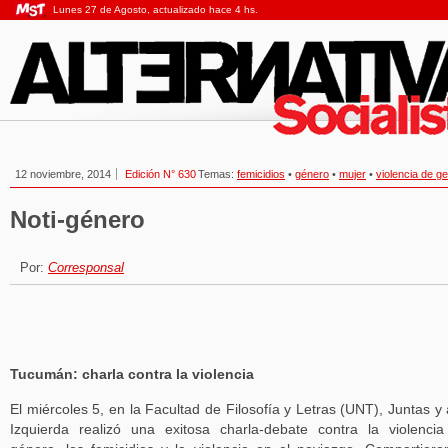
Lunes 27 de Agosto, actualizado hace 4 hs.
12 noviembre, 2014
Edición N° 630
Temas:
femicidios
•
género
•
mujer
•
violencia de g
Noti-género
Por:
Corresponsal
Tucumán: charla contra la violencia
El miércoles 5, en la Facultad de Filosofía y Letras (UNT), Juntas y 
Izquierda realizó una exitosa charla-debate contra la violenci