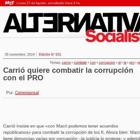
Lunes 27 de Agosto, actualizado hace 4 hs.
26 noviembre, 2014
Edición N° 631
Temas:
carrio
•
combatir
•
con
•
corrupcion
•
el
•
la
•
pro
•
q
Carrió quiere combatir la corrupción
con el PRO
Por:
Corresponsal
Carrió insiste en que «con Macri podemos tener acuerdos
republicanos» para combatir la corrupción de los K. Ahora bien: Macr
tiene denuncias varias por corrupción –la justicia lo protege- y adema