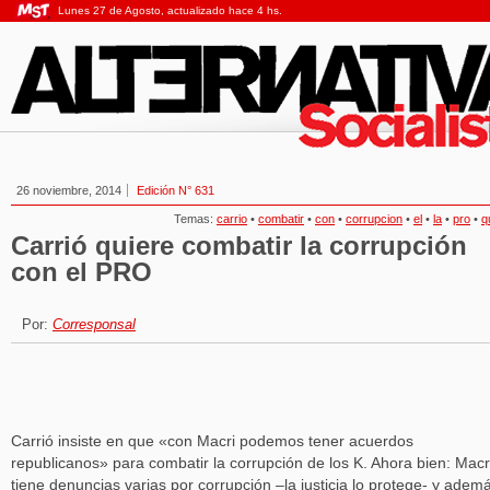
Lunes 27 de Agosto, actualizado hace 4 hs.
26 noviembre, 2014
Edición N° 631
Temas:
carrio
•
combatir
•
con
•
corrupcion
•
el
•
la
•
pro
•
q
Carrió quiere combatir la corrupción
con el PRO
Por:
Corresponsal
Carrió insiste en que «con Macri podemos tener acuerdos
republicanos» para combatir la corrupción de los K. Ahora bien: Macr
tiene denuncias varias por corrupción –la justicia lo protege- y adema