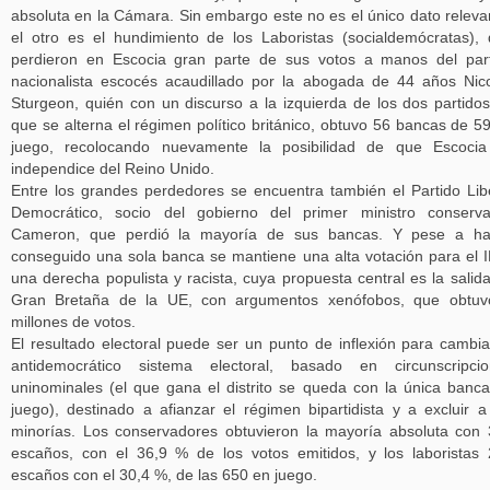
absoluta en la Cámara. Sin embargo este no es el único dato releva
el otro es el hundimiento de los Laboristas (socialdemócratas),
perdieron en Escocia gran parte de sus votos a manos del par
nacionalista escocés acaudillado por la abogada de 44 años Nic
Sturgeon, quién con un discurso a la izquierda de los dos partido
que se alterna el régimen político británico, obtuvo 56 bancas de 5
juego, recolocando nuevamente la posibilidad de que Escocia
independice del Reino Unido.
Entre los grandes perdedores se encuentra también el Partido Lib
Democrático, socio del gobierno del primer ministro conserv
Cameron, que perdió la mayoría de sus bancas. Y pese a ha
conseguido una sola banca se mantiene una alta votación para el I
una derecha populista y racista, cuya propuesta central es la salid
Gran Bretaña de la UE, con argumentos xenófobos, que obtuv
millones de votos.
El resultado electoral puede ser un punto de inflexión para cambia
antidemocrático sistema electoral, basado en circunscripcio
uninominales (el que gana el distrito se queda con la única banc
juego), destinado a afianzar el régimen bipartidista y a excluir a
minorías. Los conservadores obtuvieron la mayoría absoluta con
escaños, con el 36,9 % de los votos emitidos, y los laboristas
escaños con el 30,4 %, de las 650 en juego.