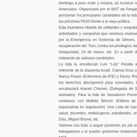
domingo a puro mate y música, se lucieron l
Americano. Organizado por el MST de Pergami
proclamar los principales candidatos de la lis
las próximas PASO frente a la vieja política.
Esta Asamblea Abierta de militantes y simpa
actividades y campañas que venimos realiz
por la Emergencia en Violencia de Género, 
recuperación del Tren, contra los privilegios d
inseguridad, 24 de marzo, etc. Es a parti
rodeando de valiosos candidatos.
La lista la encabezan Luis “Luly” Peralta 
referente de la Izquierda local). Clarisa Sosa 
Nancy Freyre (Enfermera de ATE) y Pachy Ris
los derechos aborígenes) para concejales. 
encabezará Araceli Chemes (Delegada de S
animales). Para la lista de Senadores Provi
contamos con Matilde Bilicich (Editora d
especialista en legislación). Una Lista de lu
salud, docentes, metalúrgicos, estudiantes, a
Díaz, Miguel Brunel, etc.
Salimos con todo a seguir poniendo en pie es
trabajadores y el pueblo gobiernen fortalec