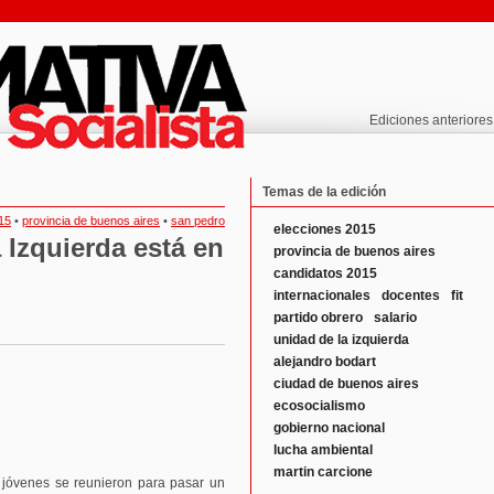
Ediciones anteriores
Temas de la edición
15
•
provincia de buenos aires
•
san pedro
elecciones 2015
Izquierda está en
provincia de buenos aires
candidatos 2015
internacionales
docentes
fit
partido obrero
salario
unidad de la izquierda
alejandro bodart
ciudad de buenos aires
ecosocialismo
gobierno nacional
lucha ambiental
martin carcione
y jóvenes se reunieron para pasar un