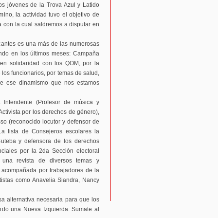
os jóvenes de la Trova Azul y Latido
no, la actividad tuvo el objetivo de
ta con la cual saldremos a disputar en
tizantes es una más de las numerosas
ando en los últimos meses: Campaña
en solidaridad con los QOM, por la
e los funcionarios, por temas de salud,
r de ese dinamismo que nos estamos
a Intendente (Profesor de música y
(Activista por los derechos de género),
so (reconocido locutor y defensor de
La lista de Consejeros escolares la
uteba y defensora de los derechos
nciales por la 2da Sección electoral
e una revista de diversos temas y
jo acompañada por trabajadores de la
rtistas como Anavelia Siandra, Nancy
a alternativa necesaria para que los
iendo una Nueva Izquierda. Sumate al