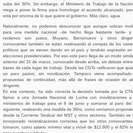
suba del 36%. Sin embargo, el Ministerio de Trabajo de la Nació
niega a poner la firma para homologar el acuerdo alcanzado, po
está por encima de lo que quiere el gobierno. Más claro, agua.
Naturalmente, no podemos desconocer que aunque sobran moti
para una medida nacional –de hecho llega bastante tarde- y 
reclamos son justos, Moyano, Barrionuevo y otros dirigen
convocantes también se están realineando al compás de los vaiv
políticos que se vienen dando en el país y tendrán expresión en
elecciones presidenciales. Por eso este paro llega de un modo simila
anterior del 31 de marzo, convocado desde arriba, sin debate entre
bases de cada lugar de trabajo. Desde las CGTs ratificaron que qui
un paro pasivo, sin movilización. Tampoco viene acompañado
propuestas de continuidad, más allá de frases de ocasión de a
dirigente.
En ese contexto, ha sido correcta la decisión tomada por la CT
llamar a una Jornada Nacional de Lucha con movilizaciones a
ministerios de trabajo para el 8 de junio y sumarse al paro del
siguiente, realizando una medida de 36hs, como veníamos proponi
desde la Corriente Sindical del MST y otros sectores. También se
incorporado reivindicaciones correctas que los otros convocante
tomaron, como salario mínimo vital y móvil de $12.800 y el 82% m