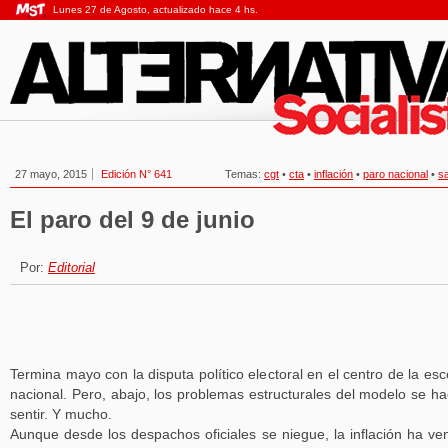
Lunes 27 de Agosto, actualizado hace 4 hs.
27 mayo, 2015
Edición N° 641
Temas:
cgt
•
cta
•
inflación
•
paro nacional
•
sa
El paro del 9 de junio
Por:
Editorial
Termina mayo con la disputa político electoral en el centro de la es
nacional. Pero, abajo, los problemas estructurales del modelo se h
sentir. Y mucho.
Aunque desde los despachos oficiales se niegue, la inflación ha ve