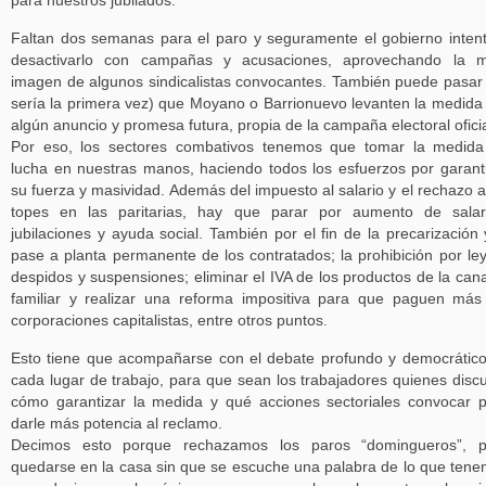
para nuestros jubilados.
Faltan dos semanas para el paro y seguramente el gobierno inten
desactivarlo con campañas y acusaciones, aprovechando la m
imagen de algunos sindicalistas convocantes. También puede pasar
sería la primera vez) que Moyano o Barrionuevo levanten la medida
algún anuncio y promesa futura, propia de la campaña electoral oficia
Por eso, los sectores combativos tenemos que tomar la medid
lucha en nuestras manos, haciendo todos los esfuerzos por garant
su fuerza y masividad. Además del impuesto al salario y el rechazo a
topes en las paritarias, hay que parar por aumento de salar
jubilaciones y ayuda social. También por el fin de la precarización 
pase a planta permanente de los contratados; la prohibición por le
despidos y suspensiones; eliminar el IVA de los productos de la can
familiar y realizar una reforma impositiva para que paguen más
corporaciones capitalistas, entre otros puntos.
Esto tiene que acompañarse con el debate profundo y democrátic
cada lugar de trabajo, para que sean los trabajadores quienes disc
cómo garantizar la medida y qué acciones sectoriales convocar 
darle más potencia al reclamo.
Decimos esto porque rechazamos los paros “domingueros”, p
quedarse en la casa sin que se escuche una palabra de lo que ten