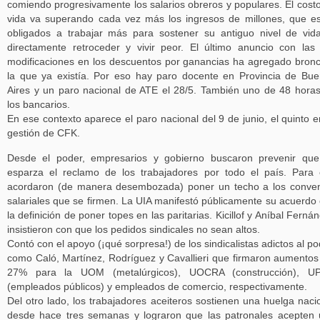
comiendo progresivamente los salarios obreros y populares. El cost
vida va superando cada vez más los ingresos de millones, que e
obligados a trabajar más para sostener su antiguo nivel de vid
directamente retroceder y vivir peor. El último anuncio con las
modificaciones en los descuentos por ganancias ha agregado bron
la que ya existía. Por eso hay paro docente en Provincia de Bu
Aires y un paro nacional de ATE el 28/5. También uno de 48 hora
los bancarios.
En ese contexto aparece el paro nacional del 9 de junio, el quinto e
gestión de CFK.
Desde el poder, empresarios y gobierno buscaron prevenir qu
esparza el reclamo de los trabajadores por todo el país. Para
acordaron (de manera desembozada) poner un techo a los conve
salariales que se firmen. La UIA manifestó públicamente su acuerdo
la definición de poner topes en las paritarias. Kicillof y Aníbal Ferná
insistieron con que los pedidos sindicales no sean altos.
Contó con el apoyo (¡qué sorpresa!) de los sindicalistas adictos al po
como Caló, Martínez, Rodríguez y Cavallieri que firmaron aumentos
27% para la UOM (metalúrgicos), UOCRA (construcción), U
(empleados públicos) y empleados de comercio, respectivamente.
Del otro lado, los trabajadores aceiteros sostienen una huelga naci
desde hace tres semanas y lograron que las patronales acepten