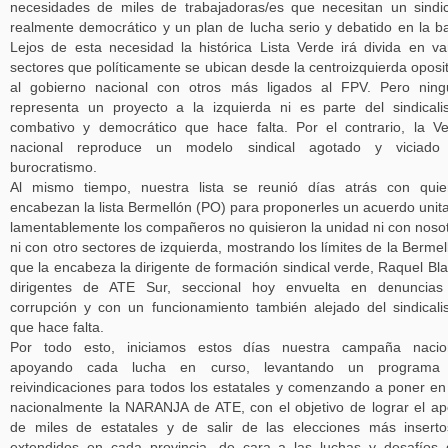
necesidades de miles de trabajadoras/es que necesitan un sindi
realmente democrático y un plan de lucha serio y debatido en la b
Lejos de esta necesidad la histórica Lista Verde irá divida en va
sectores que políticamente se ubican desde la centroizquierda oposi
al gobierno nacional con otros más ligados al FPV. Pero nin
representa un proyecto a la izquierda ni es parte del sindical
combativo y democrático que hace falta. Por el contrario, la V
nacional reproduce un modelo sindical agotado y viciado
burocratismo.
Al mismo tiempo, nuestra lista se reunió días atrás con qui
encabezan la lista Bermellón (PO) para proponerles un acuerdo unita
lamentablemente los compañeros no quisieron la unidad ni con noso
ni con otro sectores de izquierda, mostrando los límites de la Bermel
que la encabeza la dirigente de formación sindical verde, Raquel Bla
dirigentes de ATE Sur, seccional hoy envuelta en denuncias
corrupción y con un funcionamiento también alejado del sindical
que hace falta.
Por todo esto, iniciamos estos días nuestra campaña nacion
apoyando cada lucha en curso, levantando un programa
reivindicaciones para todos los estatales y comenzando a poner en
nacionalmente la NARANJA de ATE, con el objetivo de lograr el a
de miles de estatales y de salir de las elecciones más insert
extendidos en cada provincia, de cara a las luchas y desafíos