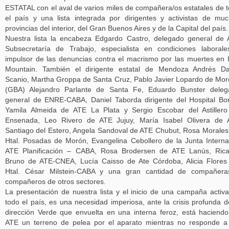
ESTATAL con el aval de varios miles de compañera/os estatales de 
el país y una lista integrada por dirigentes y activistas de mu
provincias del interior, del Gran Buenos Aires y de la Capital del país.
Nuestra lista la encabeza Edgardo Castro, delegado general de
Subsecretaría de Trabajo, especialista en condiciones laboral
impulsor de las denuncias contra el macrismo por las muertes en 
Mountain. También el dirigente estatal de Mendoza Andrés Da
Scanio, Martha Groppa de Santa Cruz, Pablo Javier Lopardo de Mo
(GBA) Alejandro Parlante de Santa Fe, Eduardo Bunster deleg
general de ENRE-CABA, Daniel Taborda dirigente del Hospital Bo
Yamila Almeida de ATE La Plata y Sergio Escobar del Astiller
Ensenada, Leo Rivero de ATE Jujuy, María Isabel Olivera de 
Santiago del Estero, Angela Sandoval de ATE Chubut, Rosa Morales
Htal. Posadas de Morón, Evangelina Cebollero de la Junta Intern
ATE Planificación – CABA, Rosa Brodersen de ATE Lanús, Rica
Bruno de ATE-CNEA, Lucía Caisso de Ate Córdoba, Alicia Flores
Htal. César Milstein-CABA y una gran cantidad de compañera
compañeros de otros sectores.
La presentación de nuestra lista y el inicio de una campaña activ
todo el país, es una necesidad imperiosa, ante la crisis profunda d
dirección Verde que envuelta en una interna feroz, está haciend
ATE un terreno de pelea por el aparato mientras no responde a