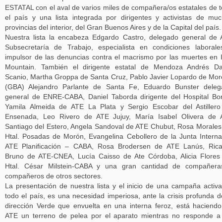
ESTATAL con el aval de varios miles de compañera/os estatales de 
el país y una lista integrada por dirigentes y activistas de mu
provincias del interior, del Gran Buenos Aires y de la Capital del país.
Nuestra lista la encabeza Edgardo Castro, delegado general de
Subsecretaría de Trabajo, especialista en condiciones laboral
impulsor de las denuncias contra el macrismo por las muertes en 
Mountain. También el dirigente estatal de Mendoza Andrés Da
Scanio, Martha Groppa de Santa Cruz, Pablo Javier Lopardo de Mo
(GBA) Alejandro Parlante de Santa Fe, Eduardo Bunster deleg
general de ENRE-CABA, Daniel Taborda dirigente del Hospital Bo
Yamila Almeida de ATE La Plata y Sergio Escobar del Astiller
Ensenada, Leo Rivero de ATE Jujuy, María Isabel Olivera de 
Santiago del Estero, Angela Sandoval de ATE Chubut, Rosa Morales
Htal. Posadas de Morón, Evangelina Cebollero de la Junta Intern
ATE Planificación – CABA, Rosa Brodersen de ATE Lanús, Rica
Bruno de ATE-CNEA, Lucía Caisso de Ate Córdoba, Alicia Flores
Htal. César Milstein-CABA y una gran cantidad de compañera
compañeros de otros sectores.
La presentación de nuestra lista y el inicio de una campaña activ
todo el país, es una necesidad imperiosa, ante la crisis profunda d
dirección Verde que envuelta en una interna feroz, está haciend
ATE un terreno de pelea por el aparato mientras no responde a