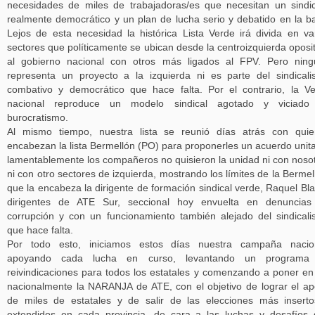
necesidades de miles de trabajadoras/es que necesitan un sindi
realmente democrático y un plan de lucha serio y debatido en la b
Lejos de esta necesidad la histórica Lista Verde irá divida en va
sectores que políticamente se ubican desde la centroizquierda oposi
al gobierno nacional con otros más ligados al FPV. Pero nin
representa un proyecto a la izquierda ni es parte del sindical
combativo y democrático que hace falta. Por el contrario, la V
nacional reproduce un modelo sindical agotado y viciado
burocratismo.
Al mismo tiempo, nuestra lista se reunió días atrás con qui
encabezan la lista Bermellón (PO) para proponerles un acuerdo unita
lamentablemente los compañeros no quisieron la unidad ni con noso
ni con otro sectores de izquierda, mostrando los límites de la Bermel
que la encabeza la dirigente de formación sindical verde, Raquel Bla
dirigentes de ATE Sur, seccional hoy envuelta en denuncias
corrupción y con un funcionamiento también alejado del sindical
que hace falta.
Por todo esto, iniciamos estos días nuestra campaña nacion
apoyando cada lucha en curso, levantando un programa
reivindicaciones para todos los estatales y comenzando a poner en
nacionalmente la NARANJA de ATE, con el objetivo de lograr el a
de miles de estatales y de salir de las elecciones más insert
extendidos en cada provincia, de cara a las luchas y desafíos