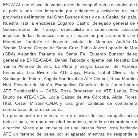
ESTATAL con el aval de varios miles de compañera/os estatales de 
el país y una lista integrada por dirigentes y activistas de mu
provincias del interior, del Gran Buenos Aires y de la Capital del país.
Nuestra lista la encabeza Edgardo Castro, delegado general de
Subsecretaría de Trabajo, especialista en condiciones laboral
impulsor de las denuncias contra el macrismo por las muertes en 
Mountain. También el dirigente estatal de Mendoza Andrés Da
Scanio, Martha Groppa de Santa Cruz, Pablo Javier Lopardo de Mo
(GBA) Alejandro Parlante de Santa Fe, Eduardo Bunster deleg
general de ENRE-CABA, Daniel Taborda dirigente del Hospital Bo
Yamila Almeida de ATE La Plata y Sergio Escobar del Astiller
Ensenada, Leo Rivero de ATE Jujuy, María Isabel Olivera de 
Santiago del Estero, Angela Sandoval de ATE Chubut, Rosa Morales
Htal. Posadas de Morón, Evangelina Cebollero de la Junta Intern
ATE Planificación – CABA, Rosa Brodersen de ATE Lanús, Rica
Bruno de ATE-CNEA, Lucía Caisso de Ate Córdoba, Alicia Flores
Htal. César Milstein-CABA y una gran cantidad de compañera
compañeros de otros sectores.
La presentación de nuestra lista y el inicio de una campaña activ
todo el país, es una necesidad imperiosa, ante la crisis profunda d
dirección Verde que envuelta en una interna feroz, está haciend
ATE un terreno de pelea por el aparato mientras no responde a