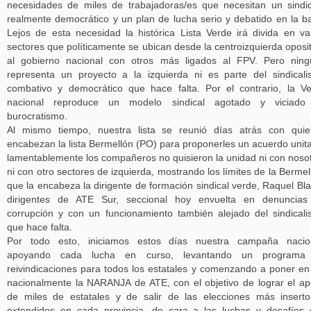
necesidades de miles de trabajadoras/es que necesitan un sindi
realmente democrático y un plan de lucha serio y debatido en la b
Lejos de esta necesidad la histórica Lista Verde irá divida en va
sectores que políticamente se ubican desde la centroizquierda oposi
al gobierno nacional con otros más ligados al FPV. Pero nin
representa un proyecto a la izquierda ni es parte del sindical
combativo y democrático que hace falta. Por el contrario, la V
nacional reproduce un modelo sindical agotado y viciado
burocratismo.
Al mismo tiempo, nuestra lista se reunió días atrás con qui
encabezan la lista Bermellón (PO) para proponerles un acuerdo unita
lamentablemente los compañeros no quisieron la unidad ni con noso
ni con otro sectores de izquierda, mostrando los límites de la Bermel
que la encabeza la dirigente de formación sindical verde, Raquel Bla
dirigentes de ATE Sur, seccional hoy envuelta en denuncias
corrupción y con un funcionamiento también alejado del sindical
que hace falta.
Por todo esto, iniciamos estos días nuestra campaña nacion
apoyando cada lucha en curso, levantando un programa
reivindicaciones para todos los estatales y comenzando a poner en
nacionalmente la NARANJA de ATE, con el objetivo de lograr el a
de miles de estatales y de salir de las elecciones más insert
extendidos en cada provincia, de cara a las luchas y desafíos