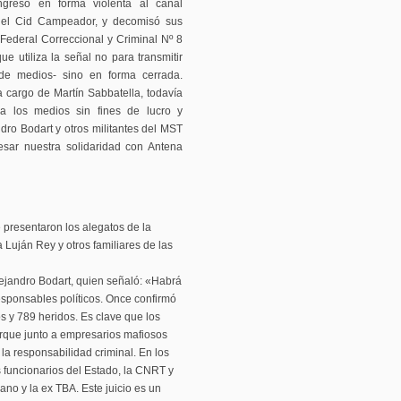
ngresó en forma violenta al canal
 del Cid Campeador, y decomisó sus
Federal Correccional y Criminal Nº 8
e utiliza la señal no para transmitir
 de medios- sino en forma cerrada.
 cargo de Martín Sabbatella, todavía
a los medios sin fines de lucro y
ndro Bodart y otros militantes del MST
esar nuestra solidaridad con Antena
 presentaron los alegatos de la
Luján Rey y otros familiares de las
ejandro Bodart, quien señaló: «Habrá
responsables políticos. Once confirmó
s y 789 heridos. Es clave que los
orque junto a empresarios mafiosos
la responsabilidad criminal. En los
s funcionarios del Estado, la CNRT y
ano y la ex TBA. Este juicio es un