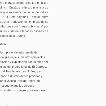
 infraestructura”. Ése fue el fallido
llrich. Quizás el ministro macrista de
s que su área firmó con el periodista
 PRO. Pero hay más. En total, entre
La Usina Producciones, empresa de su
itaciones por “pauta publicitaria” por
lunes 7 fueron allanadas oficinas de
ciones de la Ciudad.
blico
Macri pretende más remate del
 la Iglesia, le suma otros proyectos.
lación y explotación por 30 años del
itad del predio ferial de El Dorrego,
 del Tiro Federal, en Núñez, y en
tinado a universidades privadas y
ar el valioso Design Center, en
ería bueno que los bloques
o a Macri sus leyes privatizadoras.