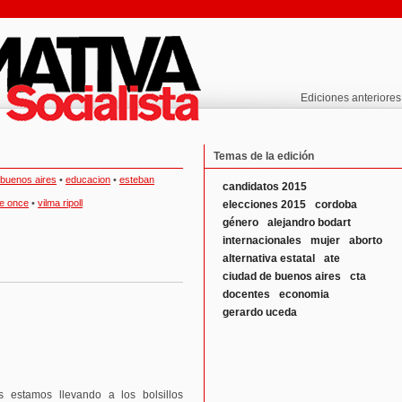
Ediciones anteriores
Temas de la edición
 buenos aires
•
educacion
•
esteban
candidatos 2015
de once
•
vilma ripoll
elecciones 2015
cordoba
género
alejandro bodart
internacionales
mujer
aborto
alternativa estatal
ate
ciudad de buenos aires
cta
docentes
economia
gerardo uceda
 estamos llevando a los bolsillos