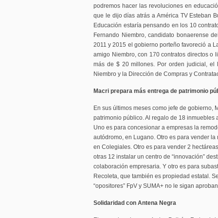
podremos hacer las revoluciones en educación e
que le dijo días atrás a América TV Esteban Bu
Educación estaría pensando en los 10 contrato
Fernando Niembro, candidato bonaerense del
2011 y 2015 el gobierno porteño favoreció a 
amigo Niembro, con 170 contratos directos o lic
más de $ 20 millones. Por orden judicial, el 
Niembro y la Dirección de Compras y Contrata
Macri prepara más entrega de patrimonio pú
En sus últimos meses como jefe de gobierno, 
patrimonio público. Al regalo de 18 inmuebles a
Uno es para concesionar a empresas la remode
autódromo, en Lugano. Otro es para vender la m
en Colegiales. Otro es para vender 2 hectáreas
otras 12 instalar un centro de “innovación” des
colaboración empresaria. Y otro es para subast
Recoleta, que también es propiedad estatal. S
“opositores” FpV y SUMA+ no le sigan aproband
Solidaridad con Antena Negra