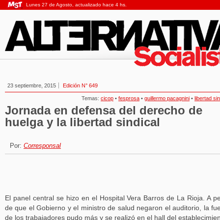
Lunes 27 de Agosto, actualizado hace 4 hs.
23 septiembre, 2015
Edición N° 649
Temas:
cicop
•
fesprosa
•
guillermo pacagnini
•
libertad si
Jornada en defensa del derecho de
huelga y la libertad sindical
Por:
Corresponsal
El panel central se hizo en el Hospital Vera Barros de La Rioja. A p
de que el Gobierno y el ministro de salud negaron el auditorio, la fu
de los trabajadores pudo más y se realizó en el hall del establecimien