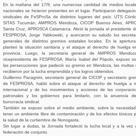
En la mañana del 17/9, una numerosa cantidad de medios local
nacionales se hicieron presentes en el lugar. Participaron delegaci
sindicales de FeSProSa de distintos lugares del país: UTS Córd
SITAS Tucumán, AMPROS Mendoza, CICOP Buenos Aires, APR
Santa Cruz, APROSCA Catamarca. Abrió la jornada el presidente d
FESPROSA, Jorge Yabkowski, y acercaron su saludo los secreta
generales de distintos gremios estatales locales. En la apertur
planteó la situación sanitaria y el ataque al derecho de huelga e
provincia. Luego, la secretaria general de AMPROS Mendoz
vicepresidenta de FESPROSA, María Isabel del Pópolo, expuso s
las persecuciones que padeció su gremio en Mendoza, las multas
recibieron por la lucha emprendida y los logros obtenidos.
Guillermo Pacagnini, secretario general de CICOP y secretario gre
de FESPROSA, habló sobre el ataque al derecho de huelga a n
internacional y de los movimientos y acciones de las corporaci
patronales y los gobiernos para limitarlo, con la anuencia d
burocracia sindical.
También se expuso sobre el medio ambiente, sobre la necesida
tener un ambiente libre de contaminación y de los efectos tóxicos 
la salud de la curtiembre de Nonogasta.
Sin lugar a dudas, la Jornada fortaleció la lucha local y a la vez 
federación de conjunto.