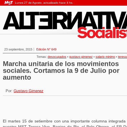
Lunes 27 de Agosto, actualizado hace 4 hs.
23 septiembre, 2015
Edición N° 649
Temas:
desocupados
•
gustavo gimenez
•
salario minimo
•
teresa
Marcha unitaria de los movimientos
sociales. Cortamos la 9 de Julio por
aumento
Por:
Gustavo Gimenez
El martes 15 de setiembre con una importante columna integrada
nuestro MST Teresa Vive, Barrios de Pie, el Polo Obrero, el FP D