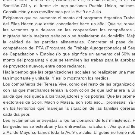
Santillán-CN y el frente de agrupaciones Pueblo Unido, salimo
Constitución y nos movilizamos por la Av. 9 de Julio.
Exigíamos que se aumente el monto del programa Argentina Traba
del Ellas Hacen que están congelados hace un año. Que se renu
las vacantes que dejaron en las cooperativas los compañeros
migraron hacia mejores trabajos o se trasladaron de domicilio. Mej
la calidad de las partidas alimentarias. Concretar el pase de
compañeros del PTA (Programa de Trabajo Autogestionado) al Se
de Capacitación y Empleo (lo que significa un aumento del 50% e
monto del programa) y que se terminen las trabas para la aproba
de proyectos nuevos, entre otros reclamos.
Hacía tiempo que las organizaciones sociales no realizaban una ma
tan importante y unitaria. Y así lo mostraron los medios.
Los compañeros del Teresa Vive, como del resto de las organizaci
con las que marchamos tenían la convicción de que luchar era la ú
salida que nos queda a los trabajadores y los pobres. Que las prom
electorales de Scioli, Macri o Massa, son sólo eso… promesas. Ya
en los territorios que manejan la situación de las familias obrera
cada día peor.
Les reclamamos entrevistas a los funcionarios de los ministerios. 
las gestiones se estiraban y las entrevistas no salían… Así que al ll
a Av. de Mayo cortamos toda la Av. 9 de Julio. El gobierno tomó not