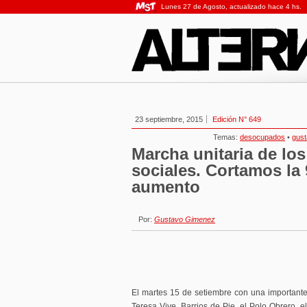
Lunes 27 de Agosto, actualizado hace 4 hs.
23 septiembre, 2015
Edición N° 649
Temas:
desocupados
•
gus
Marcha unitaria de lo
sociales. Cortamos la 
aumento
Por:
Gustavo Gimenez
El martes 15 de setiembre con una important
Teresa Vive, Barrios de Pie, el Polo Obrero, e