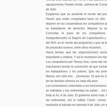
agrupaciones Pueblo Unido, salimos de Constit
de Julio.
Exigíamos que se aumente el monto del prog
Hacen que están congelados hace un año. 
dejaron en las cooperativas los compañeros q
se trasladaron de domicilio. Mejorar la ca
Concretar el pase de los compañeros
Autogestionado) al Seguro de Capacitación y
del 50% en el monto del programa) y que se te
de proyectos nuevos, entre otros reclamos.
Hacía tiempo que las organizaciones soci
importante y unitaria. Y así lo mostraron los me
Los compañeros del Teresa Vive, como del res
marchamos tenían la convicción de que luchar
los trabajadores y los pobres. Que las prom
Massa, son sólo eso… promesas. Ya que en los 
de las familias obreras es cada día peor.
Les reclamamos entrevistas a los funcionarios 
se estiraban y las entrevistas no salían… Así
toda la Av. 9 de Julio. El gobierno tomó nota. A
las entrevistas. Así lo reflejo Clarín: «Unos
mediodía el tránsito en avenida 9 de Julio, en e