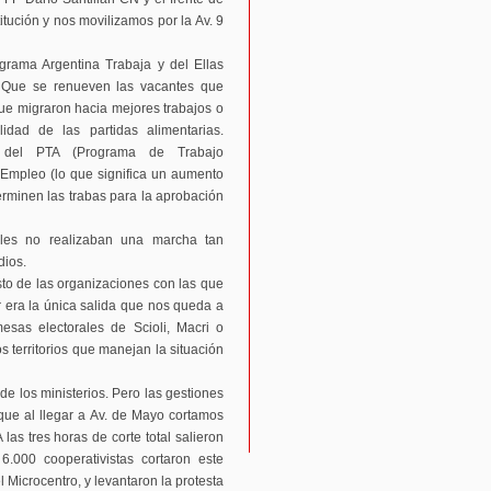
ución y nos movilizamos por la Av. 9
rama Argentina Trabaja y del Ellas
Que se renueven las vacantes que
ue migraron hacia mejores trabajos o
lidad de las partidas alimentarias.
 del PTA (Programa de Trabajo
 Empleo (lo que significa un aumento
rminen las trabas para la aprobación
ales no realizaban una marcha tan
dios.
to de las organizaciones con las que
 era la única salida que nos queda a
esas electorales de Scioli, Macri o
territorios que manejan la situación
de los ministerios. Pero las gestiones
 que al llegar a Av. de Mayo cortamos
 las tres horas de corte total salieron
 6.000 cooperativistas cortaron este
l Microcentro, y levantaron la protesta