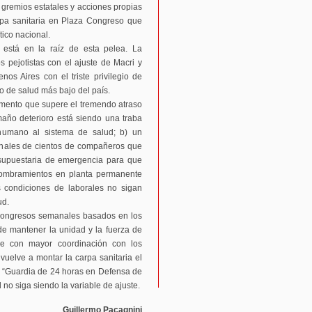
gremios estatales y acciones propias
pa sanitaria en Plaza Congreso que
ítico nacional.
d está en la raíz de esta pelea. La
s pejotistas con el ajuste de Macri y
os Aires con el triste privilegio de
to de salud más bajo del país.
umento que supere el tremendo atraso
maño deterioro está siendo una traba
 humano al sistema de salud; b) un
ionales de cientos de compañeros que
esupuestaria de emergencia para que
 nombramientos en planta permanente
 condiciones de laborales no sigan
ud.
 congresos semanales basados en los
de mantener la unidad y la fuerza de
e con mayor coordinación con los
vuelve a montar la carpa sanitaria el
s “Guardia de 24 horas en Defensa de
 no siga siendo la variable de ajuste.
Guillermo Pacagnini