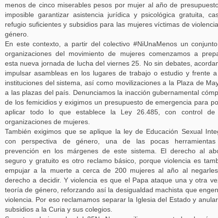
menos de cinco miserables pesos por mujer al año de presupuest
imposible garantizar asistencia jurídica y psicológica gratuita, ca
refugio suficientes y subsidios para las mujeres víctimas de violenci
género.
En este contexto, a partir del colectivo #NiUnaMenos un conjunt
organizaciones del movimiento de mujeres comenzamos a prepa
esta nueva jornada de lucha del viernes 25. No sin debates, acord
impulsar asambleas en los lugares de trabajo o estudio y frente a
instituciones del sistema, así como movilizaciones a la Plaza de Ma
a las plazas del país. Denunciamos la inacción gubernamental cómp
de los femicidios y exigimos un presupuesto de emergencia para p
aplicar todo lo que establece la Ley 26.485, con control de
organizaciones de mujeres.
También exigimos que se aplique la ley de Educación Sexual Inte
con perspectiva de género, una de las pocas herramientas
prevención en los márgenes de este sistema. El derecho al ab
seguro y gratuito es otro reclamo básico, porque violencia es tam
empujar a la muerte a cerca de 200 mujeres al año al negarle
derecho a decidir. Y violencia es que el Papa ataque una y otra ve
teoría de género, reforzando así la desigualdad machista que enge
violencia. Por eso reclamamos separar la Iglesia del Estado y anular
subsidios a la Curia y sus colegios.