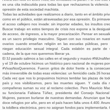
es una cita indiscutida para todas las que rechazamos la violencia 
opresión de esta sociedad machista.
Todas las actividades que realizamos a diario, tanto en el ámbito pri
como en el público, están atravesadas por esa opresión. Es primave
el acoso callejero nos invade: sin importar edades, los insultos cre
Buscar trabajo en estos tiempos de crisis nos expone a la desigua
de acceso, de ingresos, a la mayor precarización. Pensar en sexual
es un sacro privilegio masculino. Siguen con sus rosarios en nues
ovarios cuando enseñan religión en las escuelas públicas, pero
niegan educación sexual integral. Cada eslabón es parte de 
cadena, de la que nos queremos liberar ya.
El 3J pasado salimos a las calles en el segundo y masivo #NiUnaMe
y el 19 de octubre hicimos un histórico paro nacional de mujeres po
#VivasNosQueremos. Fueron gritos de dolor frente a la consecue
más irreversible de todas esas violencias: un femicidio cada 26 horas
Cada vez que nos lo propusimos hicimos temblar las plazas de tod
país y nos visibilizamos, pero las muertes siguen. Y cada día
compañeras suman su voz al reclamo colectivo. Pero Mauricio Mac
su funcionaria Fabiana Túñez, presidenta del Consejo Naciona
Mujeres, parecen burlarse de nuestras demandas. Anuncian que h
doce refugios por año, pero en el país hacen falta unos 4.400. Anun
la tobillera electrónica, pero no asignan fondos para implementarla.