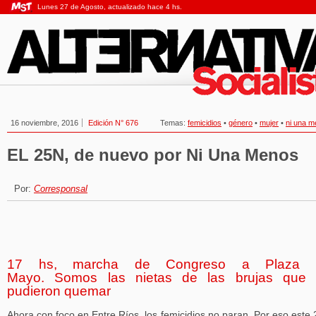
Lunes 27 de Agosto, actualizado hace 4 hs.
16 noviembre, 2016
Edición N° 676
Temas:
femicidios
•
género
•
mujer
•
ni una 
EL 25N, de nuevo por Ni Una Menos
Por:
Corresponsal
17 hs, marcha de Congreso a Plaza 
Mayo. Somos las nietas de las brujas que
pudieron quemar
Ahora con foco en Entre Ríos, los femicidios no paran. Por eso este