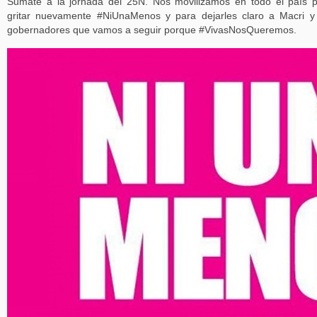
Sumate a la jornada del 25N. Nos movilizamos en todo el país 
gritar nuevamente #NiUnaMenos y para dejarles claro a Macri y
gobernadores que vamos a seguir porque #VivasNosQueremos.