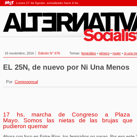
Lunes 27 de Agosto, actualizado hace 4 hs.
16 noviembre, 2016
Edición N° 676
Temas:
femicidios
•
género
•
mujer
•
ni una 
EL 25N, de nuevo por Ni Una Menos
Por:
Corresponsal
17 hs, marcha de Congreso a Plaza 
Mayo. Somos las nietas de las brujas que
pudieron quemar
Ahora con foco en Entre Ríos, los femicidios no paran. Por eso este