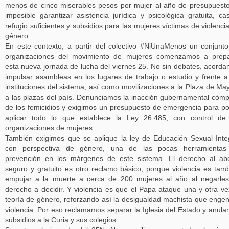
menos de cinco miserables pesos por mujer al año de presupuest
imposible garantizar asistencia jurídica y psicológica gratuita, ca
refugio suficientes y subsidios para las mujeres víctimas de violenci
género.
En este contexto, a partir del colectivo #NiUnaMenos un conjunt
organizaciones del movimiento de mujeres comenzamos a prepa
esta nueva jornada de lucha del viernes 25. No sin debates, acord
impulsar asambleas en los lugares de trabajo o estudio y frente a
instituciones del sistema, así como movilizaciones a la Plaza de Ma
a las plazas del país. Denunciamos la inacción gubernamental cómp
de los femicidios y exigimos un presupuesto de emergencia para p
aplicar todo lo que establece la Ley 26.485, con control de
organizaciones de mujeres.
También exigimos que se aplique la ley de Educación Sexual Inte
con perspectiva de género, una de las pocas herramientas
prevención en los márgenes de este sistema. El derecho al ab
seguro y gratuito es otro reclamo básico, porque violencia es tam
empujar a la muerte a cerca de 200 mujeres al año al negarle
derecho a decidir. Y violencia es que el Papa ataque una y otra ve
teoría de género, reforzando así la desigualdad machista que enge
violencia. Por eso reclamamos separar la Iglesia del Estado y anular
subsidios a la Curia y sus colegios.