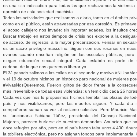
es una cita indiscutida para todas las que rechazamos la violencia 
opresión de esta sociedad machista.
Todas las actividades que realizamos a diario, tanto en el ámbito pri
como en el público, están atravesadas por esa opresión. Es primave
el acoso callejero nos invade: sin importar edades, los insultos cre
Buscar trabajo en estos tiempos de crisis nos expone a la desigua
de acceso, de ingresos, a la mayor precarización. Pensar en sexual
es un sacro privilegio masculino. Siguen con sus rosarios en nues
ovarios cuando enseñan religión en las escuelas públicas, pero
niegan educación sexual integral. Cada eslabón es parte de 
cadena, de la que nos queremos liberar ya.
El 3J pasado salimos a las calles en el segundo y masivo #NiUnaMe
y el 19 de octubre hicimos un histórico paro nacional de mujeres po
#VivasNosQueremos. Fueron gritos de dolor frente a la consecue
más irreversible de todas esas violencias: un femicidio cada 26 horas
Cada vez que nos lo propusimos hicimos temblar las plazas de tod
país y nos visibilizamos, pero las muertes siguen. Y cada día
compañeras suman su voz al reclamo colectivo. Pero Mauricio Mac
su funcionaria Fabiana Túñez, presidenta del Consejo Naciona
Mujeres, parecen burlarse de nuestras demandas. Anuncian que h
doce refugios por año, pero en el país hacen falta unos 4.400. Anun
la tobillera electrónica, pero no asignan fondos para implementarla.