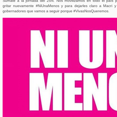
Sumate a la jornada del 25N. Nos movilizamos en todo el país 
gritar nuevamente #NiUnaMenos y para dejarles claro a Macri y
gobernadores que vamos a seguir porque #VivasNosQueremos.