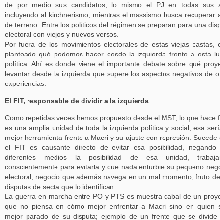
de por medio sus candidatos, lo mismo el PJ en todas sus a
incluyendo al kirchnerismo, mientras el massismo busca recuperar 
de terreno. Entre los políticos del régimen se preparan para una dis
electoral con viejos y nuevos versos.
Por fuera de los movimientos electorales de estas viejas castas, 
planteado qué podemos hacer desde la izquierda frente a esta l
política. Ahí es donde viene el importante debate sobre qué proy
levantar desde la izquierda que supere los aspectos negativos de o
experiencias.
El FIT, responsable de dividir a la izquierda
Como repetidas veces hemos propuesto desde el MST, lo que hace f
es una amplia unidad de toda la izquierda política y social; esa serí
mejor herramienta frente a Macri y su ajuste con represión. Sucede
el FIT es causante directo de evitar esa posibilidad, negando
diferentes medios la posibilidad de esa unidad, trabaja
conscientemente para evitarla y que nada enturbie su pequeño neg
electoral, negocio que además navega en un mal momento, fruto de
disputas de secta que lo identifican.
La guerra en marcha entre PO y PTS es muestra cabal de un proy
que no piensa en cómo mejor enfrentar a Macri sino en quien 
mejor parado de su disputa; ejemplo de un frente que se divide