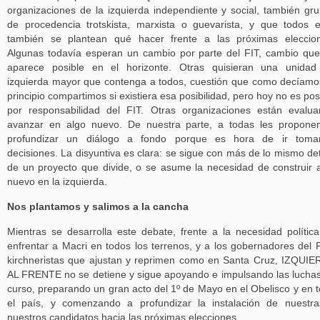
organizaciones de la izquierda independiente y social, también gr
de procedencia trotskista, marxista o guevarista, y que todos e
también se plantean qué hacer frente a las próximas eleccio
Algunas todavía esperan un cambio por parte del FIT, cambio qu
aparece posible en el horizonte. Otras quisieran una unidad
izquierda mayor que contenga a todos, cuestión que como decíamo
principio compartimos si existiera esa posibilidad, pero hoy no es pos
por responsabilidad del FIT. Otras organizaciones están evalu
avanzar en algo nuevo. De nuestra parte, a todas les propon
profundizar un diálogo a fondo porque es hora de ir toma
decisiones. La disyuntiva es clara: se sigue con más de lo mismo de
de un proyecto que divide, o se asume la necesidad de construir 
nuevo en la izquierda.
Nos plantamos y salimos a la cancha
Mientras se desarrolla este debate, frente a la necesidad polític
enfrentar a Macri en todos los terrenos, y a los gobernadores del 
kirchneristas que ajustan y reprimen como en Santa Cruz, IZQUI
AL FRENTE no se detiene y sigue apoyando e impulsando las lucha
curso, preparando un gran acto del 1º de Mayo en el Obelisco y en 
el país, y comenzando a profundizar la instalación de nuestr
nuestros candidatos hacia las próximas elecciones.