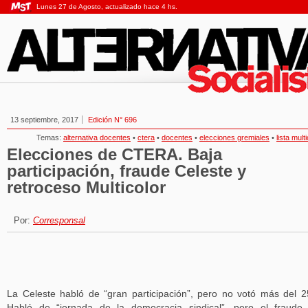
Lunes 27 de Agosto, actualizado hace 4 hs.
13 septiembre, 2017
Edición N° 696
Temas:
alternativa docentes
•
ctera
•
docentes
•
elecciones gremiales
•
lista mult
Elecciones de CTERA. Baja
participación, fraude Celeste y
retroceso Multicolor
Por:
Corresponsal
La Celeste habló de “gran participación”, pero no votó más del 
Habló de “jornada de la democracia sindical”, pero el fraude