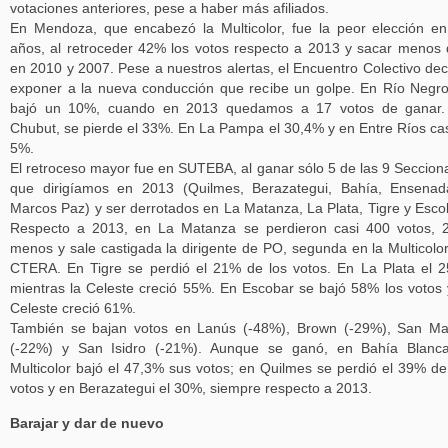
votaciones anteriores, pese a haber más afiliados.
En Mendoza, que encabezó la Multicolor, fue la peor elección e
años, al retroceder 42% los votos respecto a 2013 y sacar menos
en 2010 y 2007. Pese a nuestros alertas, el Encuentro Colectivo dec
exponer a la nueva conducción que recibe un golpe. En Río Negr
bajó un 10%, cuando en 2013 quedamos a 17 votos de ganar.
Chubut, se pierde el 33%. En La Pampa el 30,4% y en Entre Ríos cas
5%.
El retroceso mayor fue en SUTEBA, al ganar sólo 5 de las 9 Seccion
que dirigíamos en 2013 (Quilmes, Berazategui, Bahía, Ensena
Marcos Paz) y ser derrotados en La Matanza, La Plata, Tigre y Esco
Respecto a 2013, en La Matanza se perdieron casi 400 votos,
menos y sale castigada la dirigente de PO, segunda en la Multicolo
CTERA. En Tigre se perdió el 21% de los votos. En La Plata el 
mientras la Celeste creció 55%. En Escobar se bajó 58% los votos 
Celeste creció 61%.
También se bajan votos en Lanús (-48%), Brown (-29%), San Ma
(-22%) y San Isidro (-21%). Aunque se ganó, en Bahía Blanca
Multicolor bajó el 47,3% sus votos; en Quilmes se perdió el 39% de
votos y en Berazategui el 30%, siempre respecto a 2013.
Barajar y dar de nuevo