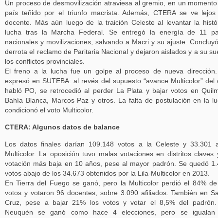
Un proceso de desmovilización atraviesa al gremio, en un momento
país teñido por el triunfo macrista. Además, CTERA se ve lejos
docente. Más aún luego de la traición Celeste al levantar la histó
lucha tras la Marcha Federal. Se entregó la energía de 11 p
nacionales y movilizaciones, salvando a Macri y su ajuste. Concluy
derrota el reclamo de Paritaria Nacional y dejaron aislados y a su su
los conflictos provinciales.
El freno a la lucha fue un golpe al proceso de nueva dirección
expresó en SUTEBA: al revés del supuesto “avance Multicolor” del
habló PO, se retrocedió al perder La Plata y bajar votos en Quil
Bahía Blanca, Marcos Paz y otros. La falta de postulación en la l
condicionó el voto Multicolor.
CTERA: Algunos datos de balance
Los datos finales darían 109.148 votos a la Celeste y 33.301 
Multicolor. La oposición tuvo malas votaciones en distritos claves 
votación más baja en 10 años, pese al mayor padrón. Se quedó 1
votos abajo de los 34.673 obtenidos por la Lila-Multicolor en 2013.
En Tierra del Fuego se ganó, pero la Multicolor perdió el 84% de
votos y votaron 96 docentes, sobre 3.090 afiliados. También en S
Cruz, pese a bajar 21% los votos y votar el 8,5% del padrón
Neuquén se ganó como hace 4 elecciones, pero se igualan 