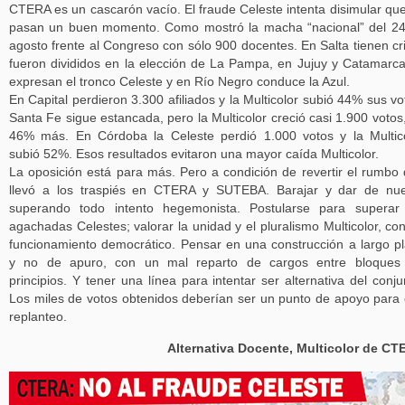
CTERA es un cascarón vacío. El fraude Celeste intenta disimular qu
pasan un buen momento. Como mostró la macha “nacional” del 2
agosto frente al Congreso con sólo 900 docentes. En Salta tienen cri
fueron divididos en la elección de La Pampa, en Jujuy y Catamarc
expresan el tronco Celeste y en Río Negro conduce la Azul.
En Capital perdieron 3.300 afiliados y la Multicolor subió 44% sus vo
Santa Fe sigue estancada, pero la Multicolor creció casi 1.900 votos
46% más. En Córdoba la Celeste perdió 1.000 votos y la Multic
subió 52%. Esos resultados evitaron una mayor caída Multicolor.
La oposición está para más. Pero a condición de revertir el rumbo
llevó a los traspiés en CTERA y SUTEBA. Barajar y dar de nu
superando todo intento hegemonista. Postularse para superar
agachadas Celestes; valorar la unidad y el pluralismo Multicolor, co
funcionamiento democrático. Pensar en una construcción a largo p
y no de apuro, con un mal reparto de cargos entre bloques 
principios. Y tener una línea para intentar ser alternativa del conju
Los miles de votos obtenidos deberían ser un punto de apoyo para
replanteo.
Alternativa Docente, Multicolor de C