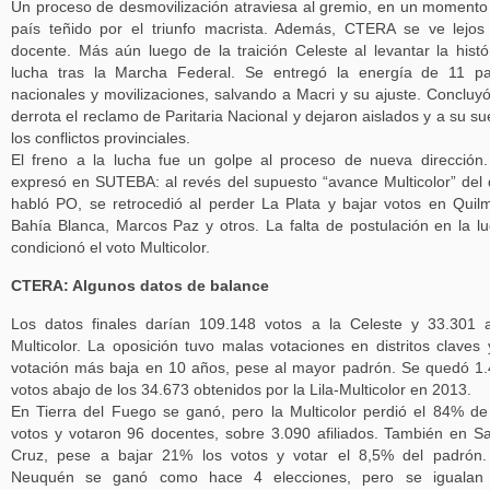
Un proceso de desmovilización atraviesa al gremio, en un momento
país teñido por el triunfo macrista. Además, CTERA se ve lejos
docente. Más aún luego de la traición Celeste al levantar la histó
lucha tras la Marcha Federal. Se entregó la energía de 11 p
nacionales y movilizaciones, salvando a Macri y su ajuste. Concluy
derrota el reclamo de Paritaria Nacional y dejaron aislados y a su su
los conflictos provinciales.
El freno a la lucha fue un golpe al proceso de nueva dirección
expresó en SUTEBA: al revés del supuesto “avance Multicolor” del
habló PO, se retrocedió al perder La Plata y bajar votos en Quil
Bahía Blanca, Marcos Paz y otros. La falta de postulación en la l
condicionó el voto Multicolor.
CTERA: Algunos datos de balance
Los datos finales darían 109.148 votos a la Celeste y 33.301 
Multicolor. La oposición tuvo malas votaciones en distritos claves 
votación más baja en 10 años, pese al mayor padrón. Se quedó 1
votos abajo de los 34.673 obtenidos por la Lila-Multicolor en 2013.
En Tierra del Fuego se ganó, pero la Multicolor perdió el 84% de
votos y votaron 96 docentes, sobre 3.090 afiliados. También en S
Cruz, pese a bajar 21% los votos y votar el 8,5% del padrón
Neuquén se ganó como hace 4 elecciones, pero se igualan 