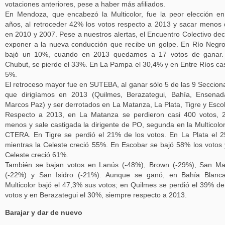
votaciones anteriores, pese a haber más afiliados.
En Mendoza, que encabezó la Multicolor, fue la peor elección e
años, al retroceder 42% los votos respecto a 2013 y sacar menos
en 2010 y 2007. Pese a nuestros alertas, el Encuentro Colectivo dec
exponer a la nueva conducción que recibe un golpe. En Río Negr
bajó un 10%, cuando en 2013 quedamos a 17 votos de ganar.
Chubut, se pierde el 33%. En La Pampa el 30,4% y en Entre Ríos cas
5%.
El retroceso mayor fue en SUTEBA, al ganar sólo 5 de las 9 Seccion
que dirigíamos en 2013 (Quilmes, Berazategui, Bahía, Ensena
Marcos Paz) y ser derrotados en La Matanza, La Plata, Tigre y Esco
Respecto a 2013, en La Matanza se perdieron casi 400 votos,
menos y sale castigada la dirigente de PO, segunda en la Multicolo
CTERA. En Tigre se perdió el 21% de los votos. En La Plata el 
mientras la Celeste creció 55%. En Escobar se bajó 58% los votos 
Celeste creció 61%.
También se bajan votos en Lanús (-48%), Brown (-29%), San Ma
(-22%) y San Isidro (-21%). Aunque se ganó, en Bahía Blanca
Multicolor bajó el 47,3% sus votos; en Quilmes se perdió el 39% de
votos y en Berazategui el 30%, siempre respecto a 2013.
Barajar y dar de nuevo