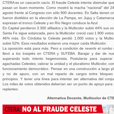
CTERA es un cascarón vacío. El fraude Celeste intenta disimular qu
pasan un buen momento. Como mostró la macha “nacional” del 2
agosto frente al Congreso con sólo 900 docentes. En Salta tienen cri
fueron divididos en la elección de La Pampa, en Jujuy y Catamarc
expresan el tronco Celeste y en Río Negro conduce la Azul.
En Capital perdieron 3.300 afiliados y la Multicolor subió 44% sus vo
Santa Fe sigue estancada, pero la Multicolor creció casi 1.900 votos
46% más. En Córdoba la Celeste perdió 1.000 votos y la Multic
subió 52%. Esos resultados evitaron una mayor caída Multicolor.
La oposición está para más. Pero a condición de revertir el rumbo
llevó a los traspiés en CTERA y SUTEBA. Barajar y dar de nu
superando todo intento hegemonista. Postularse para superar
agachadas Celestes; valorar la unidad y el pluralismo Multicolor, co
funcionamiento democrático. Pensar en una construcción a largo p
y no de apuro, con un mal reparto de cargos entre bloques 
principios. Y tener una línea para intentar ser alternativa del conju
Los miles de votos obtenidos deberían ser un punto de apoyo para
replanteo.
Alternativa Docente, Multicolor de C