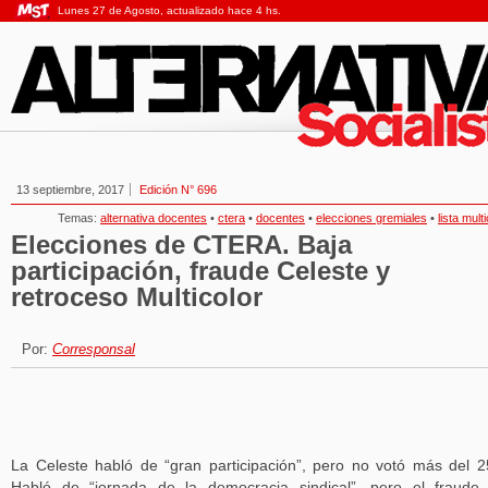
Lunes 27 de Agosto, actualizado hace 4 hs.
13 septiembre, 2017
Edición N° 696
Temas:
alternativa docentes
•
ctera
•
docentes
•
elecciones gremiales
•
lista mult
Elecciones de CTERA. Baja
participación, fraude Celeste y
retroceso Multicolor
Por:
Corresponsal
La Celeste habló de “gran participación”, pero no votó más del 
Habló de “jornada de la democracia sindical”, pero el fraude