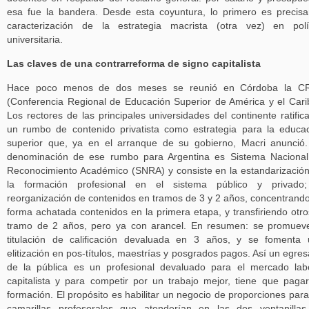
esa fue la bandera. Desde esta coyuntura, lo primero es precisa
caracterización de la estrategia macrista (otra vez) en polí
universitaria.
Las claves de una contrarreforma de signo capitalista
Hace poco menos de dos meses se reunió en Córdoba la C
(Conferencia Regional de Educación Superior de América y el Cari
Los rectores de las principales universidades del continente ratific
un rumbo de contenido privatista como estrategia para la educa
superior que, ya en el arranque de su gobierno, Macri anunció
denominación de ese rumbo para Argentina es Sistema Naciona
Reconocimiento Académico (SNRA) y consiste en la estandarizació
la formación profesional en el sistema público y privado;
reorganización de contenidos en tramos de 3 y 2 años, concentrand
forma achatada contenidos en la primera etapa, y transfiriendo otro
tramo de 2 años, pero ya con arancel. En resumen: se promuev
titulación de calificación devaluada en 3 años, y se fomenta
elitización en pos-títulos, maestrías y posgrados pagos. Así un egre
de la pública es un profesional devaluado para el mercado lab
capitalista y para competir por un trabajo mejor, tiene que paga
formación. El propósito es habilitar un negocio de proporciones para
camarillas profesorales que atenderían en las dos ventanillas