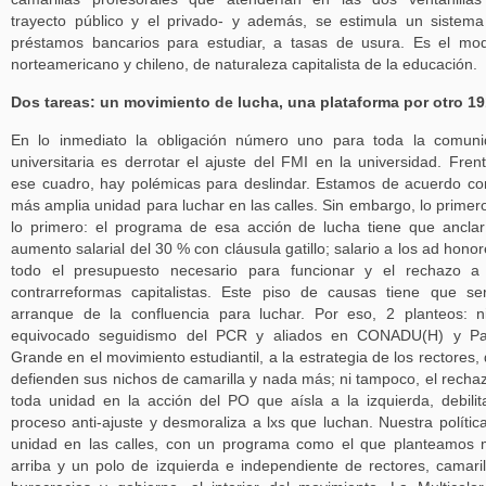
trayecto público y el privado- y además, se estimula un sistem
préstamos bancarios para estudiar, a tasas de usura. Es el mo
norteamericano y chileno, de naturaleza capitalista de la educación.
Dos tareas: un movimiento de lucha, una plataforma por otro 1
En lo inmediato la obligación número uno para toda la comun
universitaria es derrotar el ajuste del FMI en la universidad. Fren
ese cuadro, hay polémicas para deslindar. Estamos de acuerdo co
más amplia unidad para luchar en las calles. Sin embargo, lo primer
lo primero: el programa de esa acción de lucha tiene que ancla
aumento salarial del 30 % con cláusula gatillo; salario a los ad hono
todo el presupuesto necesario para funcionar y el rechazo a
contrarreformas capitalistas. Este piso de causas tiene que se
arranque de la confluencia para luchar. Por eso, 2 planteos: n
equivocado seguidismo del PCR y aliados en CONADU(H) y Pat
Grande en el movimiento estudiantil, a la estrategia de los rectores,
defienden sus nichos de camarilla y nada más; ni tampoco, el recha
toda unidad en la acción del PO que aísla a la izquierda, debilit
proceso anti-ajuste y desmoraliza a lxs que luchan. Nuestra polític
unidad en las calles, con un programa como el que planteamos
arriba y un polo de izquierda e independiente de rectores, camaril