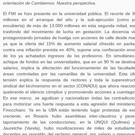
orientación de Cambiemos. Nuestra perspectiva.
El FMI se hizo presente en la universidad pública. El recorte de 
millones en el arranque del año y la sub-ejecución (como p
encubierta) de más de 13.000 millones en esta segunda mitad, so
trasfondo del movimiento de lucha en gestación. La docencia v
protagonizando jornadas de huelga con acciones de calle desde ma
ya que la oferta del 15% de aumento salarial ofrecido en parita
contra una inflación prevista en 40%, supone una confiscación en
de los ya achatados ingresos de lxs profesorxs. En simultáneo
achique de fondos en las universidades, que en un 90 % se destin
salarios, implica la afectación del funcionamiento de las facultad
áreas controladas por las camarillas de la universidad. Esta úl
tensión explica la respuesta de rectores y toda la superestruc
sindical del kirchnerismo en el sector (CONADU) que ahora reacci
quebrando el silencio cómplice y promoviendo acciones a cuentago
En ese marco, se agudizan y nacionalizan todas las contradicci
para motorizar una fuerte respuesta a esta agresión del ministeri
Finocchiaro. Ya en la UBA están teniendo lugar protestas de es
creciente; en Rosario hubo asambleas inter-claustros y pese
taponamiento de las conducciones, en la UNQUI (Quilmes) y
Jauretche (Varela), hubo movilizaciones de miles de estudiant
docentes en respaldo del reclamo general: por salario y presupue