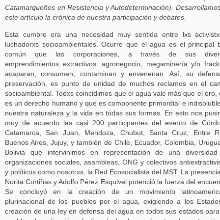
Catamarqueños en Resistencia y Autodeterminación). Desarrollamo
este artículo la crónica de nuestra participación y debates.
Esta cumbre era una necesidad muy sentida entre lxs activist
luchadorxs socioambientales. Ocurre que el agua es el principal 
común que las corporaciones, a través de sus diver
emprendimientos extractivos: agronegocio, megaminería y/o frack
acaparan, consumen, contaminan y envenenan. Así, su defens
preservación, es punto de unidad de muchos reclamos en el c
socioambiental. Todxs coincidimos que el agua vale más que el oro,
es un derecho humano y que es componente primordial e indisolubl
nuestra naturaleza y la vida en todas sus formas. En esto nos pus
muy de acuerdo las casi 200 participantes del evento de Córd
Catamarca, San Juan, Mendoza, Chubut, Santa Cruz, Entre Rí
Buenos Aires, Jujuy, y también de Chile, Ecuador, Colombia, Urugu
Bolivia que intervinimos en representación de una diversida
organizaciones sociales, asambleas, ONG y colectivos antiextractivi
y políticos como nosotrxs, la Red Ecosocialista del MST. La presenci
Norita Cortiñas y Adolfo Pérez Esquivel potenció la fuerza del encuen
Se concluyó en la creación de un movimiento latinoameric
plurinacional de los pueblos por el agua, exigiendo a los Estado
creación de una ley en defensa del agua en todos sus estados para