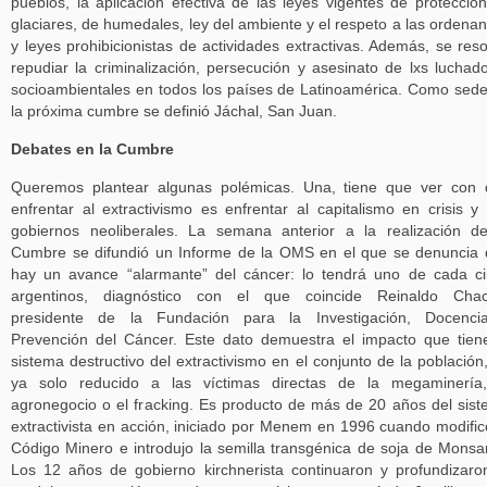
pueblos, la aplicación efectiva de las leyes vigentes de protecció
glaciares, de humedales, ley del ambiente y el respeto a las ordena
y leyes prohibicionistas de actividades extractivas. Además, se reso
repudiar la criminalización, persecución y asesinato de lxs luchad
socioambientales en todos los países de Latinoamérica. Como sed
la próxima cumbre se definió Jáchal, San Juan.
Debates en la Cumbre
Queremos plantear algunas polémicas. Una, tiene que ver con
enfrentar al extractivismo es enfrentar al capitalismo en crisis y
gobiernos neoliberales. La semana anterior a la realización d
Cumbre se difundió un Informe de la OMS en el que se denuncia
hay un avance “alarmante” del cáncer: lo tendrá uno de cada c
argentinos, diagnóstico con el que coincide Reinaldo Chac
presidente de la Fundación para la Investigación, Docenci
Prevención del Cáncer. Este dato demuestra el impacto que tien
sistema destructivo del extractivismo en el conjunto de la población
ya solo reducido a las víctimas directas de la megaminería,
agronegocio o el fracking. Es producto de más de 20 años del sis
extractivista en acción, iniciado por Menem en 1996 cuando modific
Código Minero e introdujo la semilla transgénica de soja de Monsa
Los 12 años de gobierno kirchnerista continuaron y profundizaro