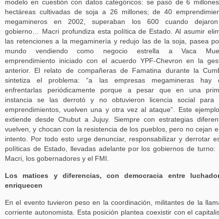
modelo en cuestión con datos categóricos: se pasó de 6 millone
hectáreas cultivadas de soja a 26 millones; de 40 emprendimie
megamineros en 2002, superaban los 600 cuando dejaron
gobierno… Macri profundiza esta política de Estado. Al asumir eli
las retenciones a la megaminería y redujo las de la soja, pasea po
mundo vendiendo como negocio estrella a Vaca Muer
emprendimiento iniciado con el acuerdo YPF-Chevron en la ges
anterior. El relato de compañeras de Famatina durante la Cum
sintetiza el problema: “a las empresas megamineras hay 
enfrentarlas periódicamente porque a pesar que en una prim
instancia se las derrotó y no obtuvieron licencia social para
emprendimientos, vuelven una y otra vez al ataque”. Este ejempl
extiende desde Chubut a Jujuy. Siempre con estrategias diferen
vuelven, y chocan con la resistencia de los pueblos, pero no cejan e
intento. Por todo esto urge denunciar, responsabilizar y derrotar e
políticas de Estado, llevadas adelante por los gobiernos de turno:
Macri, los gobernadores y el FMI.
Los matices y diferencias, con democracia entre luchador
enriquecen
En el evento tuvieron peso en la coordinación, militantes de la lla
corriente autonomista. Esta posición plantea coexistir con el capital