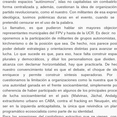
creando espacios “autónomos”, islas no capitalistas sin combatirl
forma centralizada y, además, cuestionan la idea de organizació
partido revolucionario, como el nuestro. Con militantes de esa expre
ideológica, tuvimos polémicas duras en el evento, cuando se
pretendió censurar en el uso de la palabra.
Lo llamativo, es que pudieron hablar sin mayores objecion
representantes municipales del FPV y hasta de la UCR. Es decir: no
oponemos a la participación de militantes de grupos autonomistas,
kirchnerismo o de la posición que sea. De hecho, nos parece posi
poder debatir estrategias y orientaciones distintas para avanzar e
lucha. Lo que sucede es que, para eso, hace falta construir espa
plurales y democráticos, y diluir los personalismos que dividen
alcanza con declamar horizontalidad, hay que practicarla. De he
nuestro convencimiento total es que el debate, el choque de id
enriquece y permite construir síntesis superadoras. Por 
cuestionamos la limitación a organizaciones como la nuestra que t
una autoridad ganada en el frente socioambiental, simplemente po
coherencia de haber participado en algunos de los principales proc
de lucha socioambiental en el país (Malvinas, Jáchal, Andalg
extractivismo urbano en CABA, contra el fracking en Neuquén, etc
ser en la izquierda anticapitalista, la única que reivindica un pla
programático ecosocialista como parte de su identidad.
Para las agresiones del capitalismo extractivo que se vienen, con