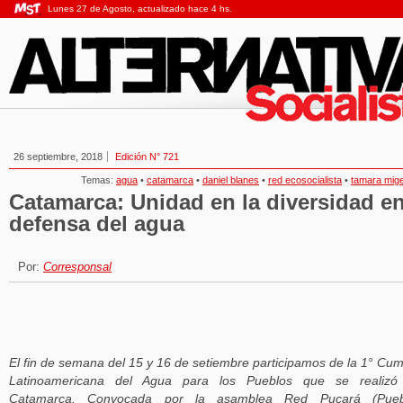
Lunes 27 de Agosto, actualizado hace 4 hs.
26 septiembre, 2018
Edición N° 721
Temas:
agua
•
catamarca
•
daniel blanes
•
red ecosocialista
•
tamara mig
Catamarca: Unidad en la diversidad e
defensa del agua
Por:
Corresponsal
El fin de semana del 15 y 16 de setiembre participamos de la 1° Cu
Latinoamericana del Agua para los Pueblos que se realizó
Catamarca. Convocada por la asamblea Red Pucará (Pueb