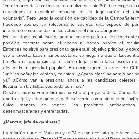
“en el marco de las elecciones a realizarse este 2019 se exige a los
candidatas a expedirse respecto de la legalización del abo
voluntario”. Pero luego la comisión de cabildeo de la Campaña ter
haciendo apenas un relevamiento secreto, una especie de pun
interno de cómo quedarían los votos en el nuevo Congreso.
Es una doble capitulación, porque no preguntan a les candidate
posición concreta sobre el aborto ni hacen público el result
Entonces no sirve para presionar, que era el objetivo principal y obvi
esa encuesta. Esos mismos sectores se niegan a que el Encuentr
La Plata se pronuncie por el aborto legal con la falsa excusa de
afectar la religiosidad popular”. Es decir, siguen la orden de CF
“unir los pañuelos verdes y celestes”. ¿Acaso Macri no perdió por pa
ya? ¿Cómo van a presionar ahora a les candidates celestes 
llevaron en las listas, cediendo aún más?
Desde la marea verde hicimos nuestro el proyecto de la Campaña
aborto legal y adoptamos el pañuelo verde como símbolo de lucha
única manera de vencer las presiones antiderechos
desenmascararlas y enfrentarlas.
¿Manzur, jefe de gabinete?
La relación entre el Vaticano y el PJ es tan aceitada que hace poc