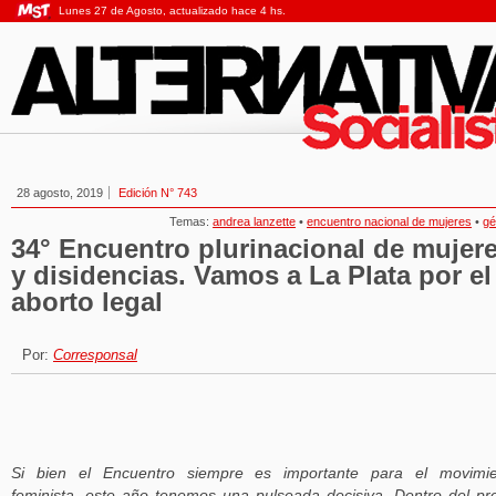
Lunes 27 de Agosto, actualizado hace 4 hs.
28 agosto, 2019
Edición N° 743
Temas:
andrea lanzette
•
encuentro nacional de mujeres
•
gé
34° Encuentro plurinacional de mujer
y disidencias. Vamos a La Plata por el
aborto legal
Por:
Corresponsal
Si bien el Encuentro siempre es importante para el movimie
feminista, este año tenemos una pulseada decisiva. Dentro del pr