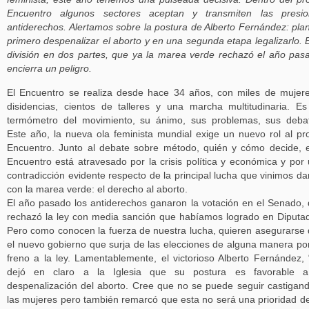
Encuentro algunos sectores aceptan y transmiten las presio
antiderechos. Alertamos sobre la postura de Alberto Fernández: pla
primero despenalizar el aborto y en una segunda etapa legalizarlo. 
división en dos partes, que ya la marea verde rechazó el año pas
encierra un peligro.
El Encuentro se realiza desde hace 34 años, con miles de mujer
disidencias, cientos de talleres y una marcha multitudinaria. E
termómetro del movimiento, su ánimo, sus problemas, sus deba
Este año, la nueva ola feminista mundial exige un nuevo rol al pr
Encuentro. Junto al debate sobre método, quién y cómo decide, 
Encuentro está atravesado por la crisis política y económica y por
contradicción evidente respecto de la principal lucha que vinimos d
con la marea verde: el derecho al aborto.
El año pasado los antiderechos ganaron la votación en el Senado,
rechazó la ley con media sanción que habíamos logrado en Diputa
Pero como conocen la fuerza de nuestra lucha, quieren asegurarse
el nuevo gobierno que surja de las elecciones de alguna manera p
freno a la ley. Lamentablemente, el victorioso Alberto Fernández, 
dejó en claro a la Iglesia que su postura es favorable a
despenalización del aborto. Cree que no se puede seguir castigan
las mujeres pero también remarcó que esta no será una prioridad d