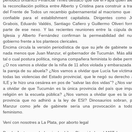
periódico británico Financial Times destacó que fue el Papa quien al
la reconciliación política entre Alberto y Cristina para construir a tr
del Frente de Todos un recambio gubernamental al macrismo que
confiable para el establishment capitalista. Dirigentes como 
Grabois, Eduardo Valdés, Santiago Cafiero y Guillermo Oliveri fo
parte de ese nexo. Y las recientes reuniones entre la cúpula d
Iglesia y Alberto Fernández confirman la permeabilidad del n
gobierno frente a los planteos clericales.
Encima circula la versión periodística de que su jefe de gabinete s
nada menos que Juan Manzur, el gobernador de Tucumán. Más all
tal o cual postura política, ninguna compañera feminista lo debe permi
¿O nos vamos a olvidar de la niña de 11 años violada y embarazada
la pareja de su abuela? ¿Nos vamos a olvidar que Lucía fue víctim
todas las violencias del Estado provincial, que le negó su derecho 
ILE y le hizo una cesárea en pos de “salvar las dos vidas”? ¿Nos v
a olvidar de que Tucumán es la única provincia del país que imp
religión en la escuela pública? ¿Nos vamos a olvidar que es la ú
provincia que no adhirió a la ley de ESI? Dinosaurios sobran, 
Manzur como jefe de gabinete sería una provocación a todo
feminismo.
Vení con nosotres a La Plata, por aborto legal