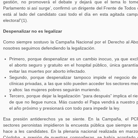
gestión, no promoverá el debate y dejará que el tema lo tom
Parlamento si así surge’, confirmó un dirigente del Frente de Todos
está al lado del candidato casi todo el día en esta agitada cam
electoral”(1).
Despenalizar no es legalizar
Como siempre sostuvo la Campaña Nacional por el Derecho al Abo
nosotres seguimos defendiendo la legalización.
Primero, porque despenalizar es un cambio inocuo, ya que exc
el aborto seguro y gratuito en el hospital público, única garantí
evitar las muertes por aborto infectado.
Segundo, porque despenalizar tampoco impide el negocio de
clínicas privadas, a las que sólo pueden acceder los sectores me
y altos: las mujeres pobres seguirán muriendo.
Tercero, porque dejar la legalización “para después” implica el ri
de que no llegue nunca. Más cuando el Papa vendrá a nuestro 
el año próximo y presionará con todo para impedir la ley.
Esa presión antiderechos ya se siente. En la Campaña, el PC
sectores peronistas impidieron la encuesta pública que siempre se
hace a les candidates. En la plenaria nacional realizada en marz
Córdoba, a presión de nuestras compañeras, se había acordado