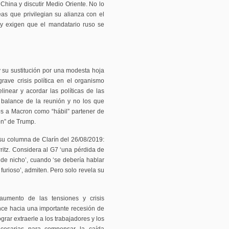
 China y discutir Medio Oriente. No lo
as que privilegian su alianza con el
 y exigen que el mandatario ruso se
y su sustitución por una modesta hoja
rave crisis política en el organismo
linear y acordar las políticas de las
o balance de la reunión y no los que
gios a Macron como “hábil” partener de
ón” de Trump.
su columna de Clarín del 26/08/2019:
ritz. Considera al G7 ‘una pérdida de
 ‘de nicho’, cuando ‘se debería hablar
furioso’, admiten. Pero solo revela su
aumento de las tensiones y crisis
ance hacia una importante recesión de
rar extraerle a los trabajadores y los