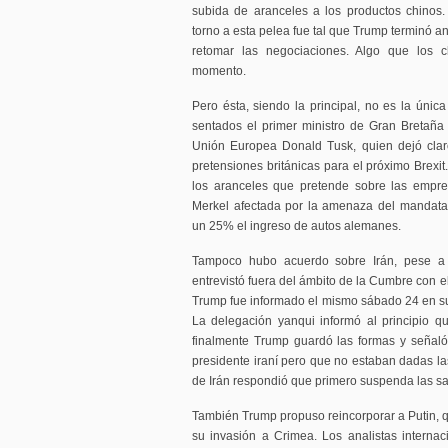
subida de aranceles a los productos chinos
torno a esta pelea fue tal que Trump terminó 
retomar las negociaciones. Algo que los 
momento.
Pero ésta, siendo la principal, no es la úni
sentados el primer ministro de Gran Bretaña
Unión Europea Donald Tusk, quien dejó clar
pretensiones británicas para el próximo Brexi
los aranceles que pretende sobre las empre
Merkel afectada por la amenaza del mandata
un 25% el ingreso de autos alemanes.
Tampoco hubo acuerdo sobre Irán, pese a
entrevistó fuera del ámbito de la Cumbre con el
Trump fue informado el mismo sábado 24 en su 
La delegación yanqui informó al principio q
finalmente Trump guardó las formas y señaló 
presidente iraní pero que no estaban dadas la
de Irán respondió que primero suspenda las s
También Trump propuso reincorporar a Putin, q
su invasión a Crimea. Los analistas interna