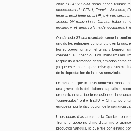
entre EEUU y China había hecho temblar lo
mandatarios de EEUU, Francia, Alemania, Gr
junto al presidente de la UE, evitaron cerrar l
anterior G7 realizado en Canadá había term
enojado y retirando su firma del documento fina
Quizás este G7 sea recordado como la reunión
uno de los pulmones del planeta y en la que, 
los europeos tomaron el tema y lograron u
combatir el incendio. Los mandamases imp
respuesta a tremenda crisis, armados como es
ya que es el modelo productivo que sus multin
de la depredación de la selva amazónica.
Lo cierto es que la crisis ambiental vino a m
una grave crisis del sistema capitalista, sob
pronostican una fuerte recesión de la econo
“comerciales” entre EEUU y China, pero t
europeas, por la distribución de la ganancia cap
Unos pocos días antes de la Cumbre, en res
Trump, el gobierno chino dictaminó el aranc
productos yanquis, lo que fue contestado p