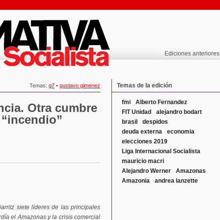
Ediciones anteriores
Temas de la edición
Temas:
g7
•
gustavo gimenez
fmi
Alberto Fernandez
ncia. Otra cumbre
FIT Unidad
alejandro bodart
 “incendio”
brasil
despidos
deuda externa
economia
elecciones 2019
Liga Internacional Socialista
mauricio macri
Alejandro Werner
Amazonas
Amazonia
andrea lanzette
rritz siete líderes de las principales
rdía el Amazonas y la crisis comercial