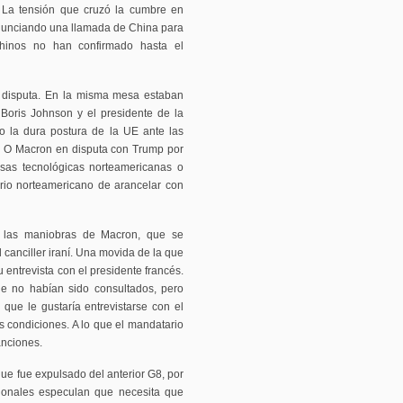
. La tensión que cruzó la cumbre en
anunciando una llamada de China para
chinos no han confirmado hasta el
ca disputa. En la misma mesa estaban
 Boris Johnson y el presidente de la
o la dura postura de la UE ante las
t. O Macron en disputa con Trump por
sas tecnológicas norteamericanas o
rio norteamericano de arancelar con
 las maniobras de Macron, que se
 canciller iraní. Una movida de la que
entrevista con el presidente francés.
ue no habían sido consultados, pero
que le gustaría entrevistarse con el
s condiciones. A lo que el mandatario
anciones.
ue fue expulsado del anterior G8, por
cionales especulan que necesita que