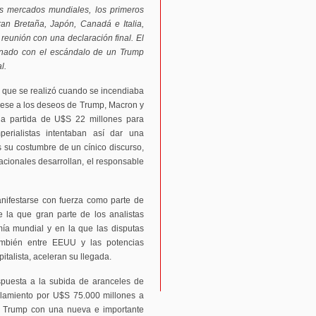
s mercados mundiales, los primeros
an Bretaña, Japón, Canadá e Italia,
a reunión con una declaración final. El
inado con el escándalo de un Trump
l.
 que se realizó cuando se incendiaba
pese a los deseos de Trump, Macron y
na partida de U$S 22 millones para
erialistas intentaban así dar una
 su costumbre de un cínico discurso,
acionales desarrollan, el responsable
anifestarse con fuerza como parte de
re la que gran parte de los analistas
mía mundial y en la que las disputas
ambién entre EEUU y las potencias
italista, aceleran su llegada.
puesta a la subida de aranceles de
elamiento por U$S 75.000 millones a
or Trump con una nueva e importante