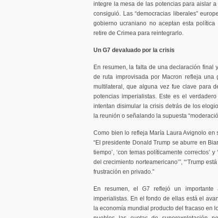
integre la mesa de las potencias para aislar a
consiguió. Las “democracias liberales” europe
gobierno ucraniano no aceptan esta política
retire de Crimea para reintegrarlo.
Un G7 devaluado por la crisis
En resumen, la falta de una declaración final 
de ruta improvisada por Macron refleja una g
multilateral, que alguna vez fue clave para de
potencias imperialistas. Este es el verdader
intentan disimular la crisis detrás de los elo
la reunión o señalando la supuesta “moderaci
Como bien lo refleja María Laura Avignolo en 
“El presidente Donald Trump se aburre en Biar
tiempo’, ‘con temas políticamente correctos’ y
del crecimiento norteamericano’”, “‘Trump está 
frustración en privado.”
En resumen, el G7 reflejó un importante 
imperialistas. En el fondo de ellas está el av
la economía mundial producto del fracaso en log