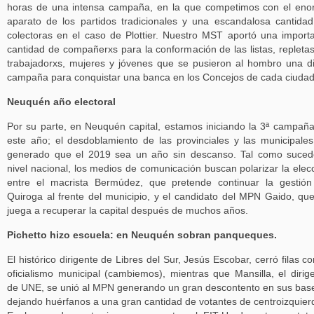
horas de una intensa campaña, en la que competimos con el en
aparato de los partidos tradicionales y una escandalosa cantida
colectoras en el caso de Plottier. Nuestro MST aportó una import
cantidad de compañerxs para la conformación de las listas, repleta
trabajadorxs, mujeres y jóvenes que se pusieron al hombro una dif
campaña para conquistar una banca en los Concejos de cada ciudad
Neuquén año electoral
Por su parte, en Neuquén capital, estamos iniciando la 3ª campañ
este año; el desdoblamiento de las provinciales y las municipale
generado que el 2019 sea un año sin descanso. Tal como suce
nivel nacional, los medios de comunicación buscan polarizar la elec
entre el macrista Bermúdez, que pretende continuar la gestió
Quiroga al frente del municipio, y el candidato del MPN Gaido, qu
juega a recuperar la capital después de muchos años.
Pichetto hizo escuela: en Neuquén sobran panqueques.
El histórico dirigente de Libres del Sur, Jesús Escobar, cerró filas co
oficialismo municipal (cambiemos), mientras que Mansilla, el dirig
de UNE, se unió al MPN generando un gran descontento en sus bas
dejando huérfanos a una gran cantidad de votantes de centroizquier