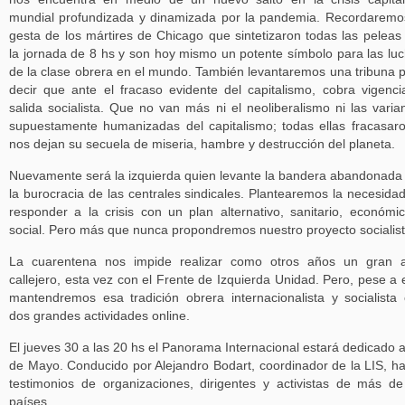
mundial profundizada y dinamizada por la pandemia. Recordaremo
gesta de los mártires de Chicago que sintetizaron todas las peleas
la jornada de 8 hs y son hoy mismo un potente símbolo para las lu
de la clase obrera en el mundo. También levantaremos una tribuna 
decir que ante el fracaso evidente del capitalismo, cobra vigenci
salida socialista. Que no van más ni el neoliberalismo ni las varia
supuestamente humanizadas del capitalismo; todas ellas fracasar
nos dejan su secuela de miseria, hambre y destrucción del planeta.
Nuevamente será la izquierda quien levante la bandera abandonada
la burocracia de las centrales sindicales. Plantearemos la necesida
responder a la crisis con un plan alternativo, sanitario, económi
social. Pero más que nunca propondremos nuestro proyecto socialist
La cuarentena nos impide realizar como otros años un gran a
callejero, esta vez con el Frente de Izquierda Unidad. Pero, pese a e
mantendremos esa tradición obrera internacionalista y socialista
dos grandes actividades online.
El jueves 30 a las 20 hs el Panorama Internacional estará dedicado a
de Mayo. Conducido por Alejandro Bodart, coordinador de la LIS, h
testimonios de organizaciones, dirigentes y activistas de más d
países.