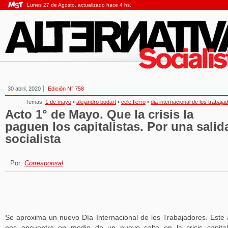
Lunes 27 de Agosto, actualizado hace 4 hs.
30 abril, 2020
Edición N° 758
Temas:
1 de mayo
•
alejandro bodart
•
cele fierro
•
dia internacional de los trabaja
Acto 1° de Mayo. Que la crisis la
paguen los capitalistas. Por una salid
socialista
Por:
Corresponsal
Se aproxima un nuevo Día Internacional de los Trabajadores. Este
nos encuentra en medio de un nuevo salto en la crisis capital