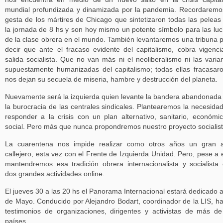
mundial profundizada y dinamizada por la pandemia. Recordaremo
gesta de los mártires de Chicago que sintetizaron todas las peleas
la jornada de 8 hs y son hoy mismo un potente símbolo para las lu
de la clase obrera en el mundo. También levantaremos una tribuna 
decir que ante el fracaso evidente del capitalismo, cobra vigenci
salida socialista. Que no van más ni el neoliberalismo ni las varia
supuestamente humanizadas del capitalismo; todas ellas fracasar
nos dejan su secuela de miseria, hambre y destrucción del planeta.
Nuevamente será la izquierda quien levante la bandera abandonada
la burocracia de las centrales sindicales. Plantearemos la necesida
responder a la crisis con un plan alternativo, sanitario, económi
social. Pero más que nunca propondremos nuestro proyecto socialist
La cuarentena nos impide realizar como otros años un gran a
callejero, esta vez con el Frente de Izquierda Unidad. Pero, pese a e
mantendremos esa tradición obrera internacionalista y socialista
dos grandes actividades online.
El jueves 30 a las 20 hs el Panorama Internacional estará dedicado a
de Mayo. Conducido por Alejandro Bodart, coordinador de la LIS, h
testimonios de organizaciones, dirigentes y activistas de más d
países.