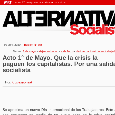
Lunes 27 de Agosto, actualizado hace 4 hs.
30 abril, 2020
Edición N° 758
Temas:
1 de mayo
•
alejandro bodart
•
cele fierro
•
dia internacional de los trabaja
Acto 1° de Mayo. Que la crisis la
paguen los capitalistas. Por una salid
socialista
Por:
Corresponsal
Se aproxima un nuevo Día Internacional de los Trabajadores. Este
nos encuentra en medio de un nuevo salto en la crisis capital