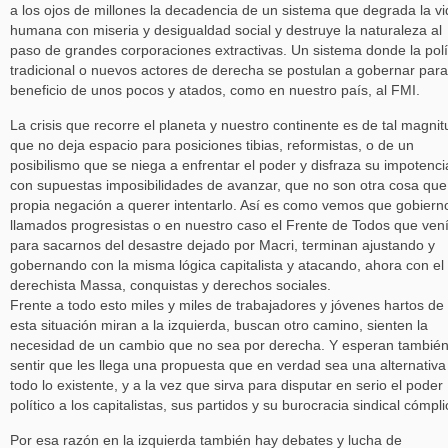
a los ojos de millones la decadencia de un sistema que degrada la v
humana con miseria y desigualdad social y destruye la naturaleza al
paso de grandes corporaciones extractivas. Un sistema donde la polí
tradicional o nuevos actores de derecha se postulan a gobernar para
beneficio de unos pocos y atados, como en nuestro país, al FMI.
La crisis que recorre el planeta y nuestro continente es de tal magnit
que no deja espacio para posiciones tibias, reformistas, o de un
posibilismo que se niega a enfrentar el poder y disfraza su impotenci
con supuestas imposibilidades de avanzar, que no son otra cosa que
propia negación a querer intentarlo. Así es como vemos que gobiern
llamados progresistas o en nuestro caso el Frente de Todos que ven
para sacarnos del desastre dejado por Macri, terminan ajustando y
gobernando con la misma lógica capitalista y atacando, ahora con el
derechista Massa, conquistas y derechos sociales.
Frente a todo esto miles y miles de trabajadores y jóvenes hartos de
esta situación miran a la izquierda, buscan otro camino, sienten la
necesidad de un cambio que no sea por derecha. Y esperan tambié
sentir que les llega una propuesta que en verdad sea una alternativa
todo lo existente, y a la vez que sirva para disputar en serio el poder
político a los capitalistas, sus partidos y su burocracia sindical cómpli
Por esa razón en la izquierda también hay debates y lucha de