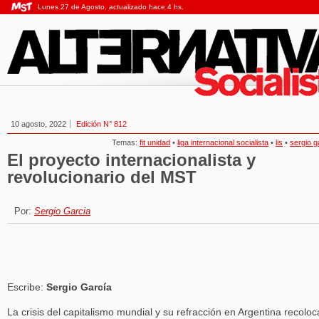
Lunes 27 de Agosto, actualizado hace 4 hs.
10 agosto, 2022
Edición N° 812
Temas:
fit unidad
•
liga internacional socialista
•
lis
•
sergio g
El proyecto internacionalista y
revolucionario del MST
Por:
Sergio Garcia
Escribe:
Sergio García
La crisis del capitalismo mundial y su refracción en Argentina recolo