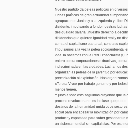
Nuestro partido da peleas políticas en diversos
luchas políticas de gran actualidad e importan
agrupaciones Juntas y a la Izquierda y Libre D
disidente, impulsando a fondo nuestras luchas c
desigualdad salarial, nuestro derecho a decidir
disidencias que quieren igualdad real y no di
contra el capitalismo patriarcal, contra su expl
Impulsamos a la vez la pelea socioambiental e
vida, lo hacemos con la Red Ecosocialista y ju
entero contra corporaciones extractivas, contr
indiscriminada en las ciudades. Luchamos desd
organizar las peleas de la juventud por educaci
precarización ni explotación. Nos organizamos
«Teresa Vive» por trabajo genuino y por todos 
menos tienen.
Y junto a todo esto seguimos creyendo que la c
proceso revolucionario, es la clase que puede fr
destinos de la humanidad unida otros sectores 
social para encabezar la movilización por camb
producir y capacidad para saber gestionar un n
un sistema mundial sin capitalistas. Por eso 