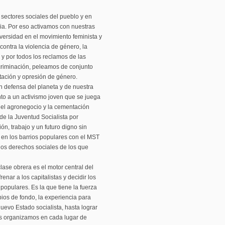
 sectores sociales del pueblo y en
cia. Por eso activamos con nuestras
iversidad en el movimiento feminista y
ontra la violencia de género, la
 y por todos los reclamos de las
scriminación, peleamos de conjunto
otación y opresión de género.
n defensa del planeta y de nuestra
nto a un activismo joven que se juega
a el agronegocio y la cementación
e la Juventud Socialista por
ón, trabajo y un futuro digno sin
 en los barrios populares con el MST
los derechos sociales de los que
lase obrera es el motor central del
enar a los capitalistas y decidir los
populares. Es la que tiene la fuerza
ios de fondo, la experiencia para
uevo Estado socialista, hasta lograr
nos organizamos en cada lugar de