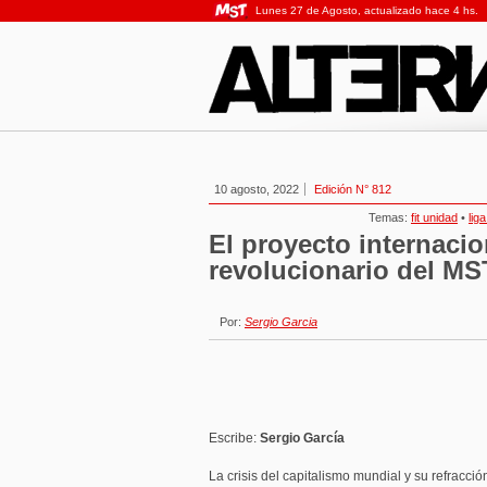
Lunes 27 de Agosto, actualizado hace 4 hs.
10 agosto, 2022
Edición N° 812
Temas:
fit unidad
•
lig
El proyecto internacio
revolucionario del MS
Por:
Sergio Garcia
Escribe:
Sergio García
La crisis del capitalismo mundial y su refracci