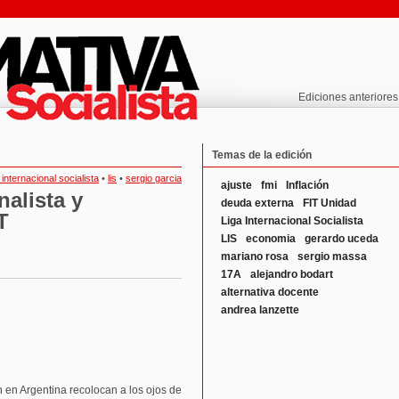
Ediciones anteriores
Temas de la edición
a internacional socialista
•
lis
•
sergio garcia
ajuste
fmi
Inflación
nalista y
deuda externa
FIT Unidad
T
Liga Internacional Socialista
LIS
economia
gerardo uceda
mariano rosa
sergio massa
17A
alejandro bodart
alternativa docente
andrea lanzette
ón en Argentina recolocan a los ojos de