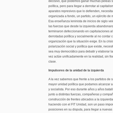
decisivo, que podemos ganar muchas peleas so
política, pero para llegar a derrotar al capitali
aparatos represivos que lo defienden, necesit
organizada a fondo, un partido, un ejército de m
Esa enseñanza leninista de inicios de siglo vei
las fuerzas que desde la izquierda abandonaro
terminaron defeccionando en capitulaciones al
derrotadas política y socialmente al no contar 
organización que la situación exige. En la crisis
polarización social y política que existe, nec
sea muy democrático para debatir y elaborar la p
vez actúe unificadamente en la realidad, sin f
clase.
Impulsores de la unidad de la izquierda
A la vez sabemos que frente a los partidos de 
mayor unidad política que podamos alcanzar a 
y socialista. Por eso durante años y años batal
junto a distintas fuerzas, compañeras y compa
construcción de frentes ubicados a la izquierd
haciendo con el FIT Unidad, son un paso impor
posiciones en su disputa, para llegar a nuevas 