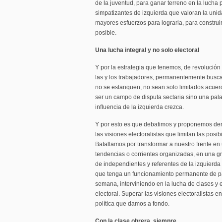
de la juventud, para ganar terreno en la lucha p
simpatizantes de izquierda que valoran la uni
mayores esfuerzos para lograrla, para construi
posible.
Una lucha integral y no solo electoral
Y por la estrategia que tenemos, de revolución 
las y los trabajadores, permanentemente busc
no se estanquen, no sean solo limitados acuer
ser un campo de disputa sectaria sino una palan
influencia de la izquierda crezca.
Y por esto es que debatimos y proponemos den
las visiones electoralistas que limitan las pos
Batallamos por transformar a nuestro frente en
tendencias o corrientes organizadas, en una g
de independientes y referentes de la izquierda
que tenga un funcionamiento permanente de p
semana, interviniendo en la lucha de clases y e
electoral. Superar las visiones electoralistas 
política que damos a fondo.
Con la clase obrera, siempre