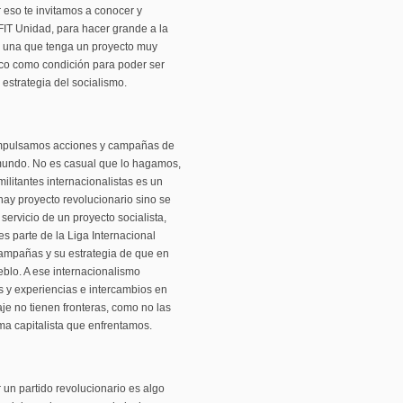
r eso te invitamos a conocer y
 FIT Unidad, para hacer grande a la
 a una que tenga un proyecto muy
tico como condición para poder ser
 estrategia del socialismo.
mpulsamos acciones y campañas de
l mundo. No es casual que lo hagamos,
ilitantes internacionalistas es un
hay proyecto revolucionario sino se
servicio de un proyecto socialista,
es parte de la Liga Internacional
campañas y su estrategia de que en
eblo. A ese internacionalismo
es y experiencias e intercambios en
je no tienen fronteras, como no las
ema capitalista que enfrentamos.
un partido revolucionario es algo