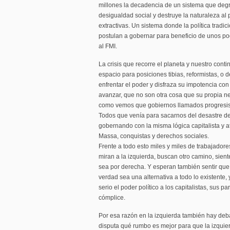
millones la decadencia de un sistema que deg
desigualdad social y destruye la naturaleza a
extractivas. Un sistema donde la política tradi
postulan a gobernar para beneficio de unos po
al FMI.
La crisis que recorre el planeta y nuestro cont
espacio para posiciones tibias, reformistas, o 
enfrentar el poder y disfraza su impotencia co
avanzar, que no son otra cosa que su propia ne
como vemos que gobiernos llamados progresist
Todos que venía para sacarnos del desastre de
gobernando con la misma lógica capitalista y a
Massa, conquistas y derechos sociales.
Frente a todo esto miles y miles de trabajadore
miran a la izquierda, buscan otro camino, sie
sea por derecha. Y esperan también sentir que
verdad sea una alternativa a todo lo existente, 
serio el poder político a los capitalistas, sus pa
cómplice.
Por esa razón en la izquierda también hay deb
disputa qué rumbo es mejor para que la izquierd