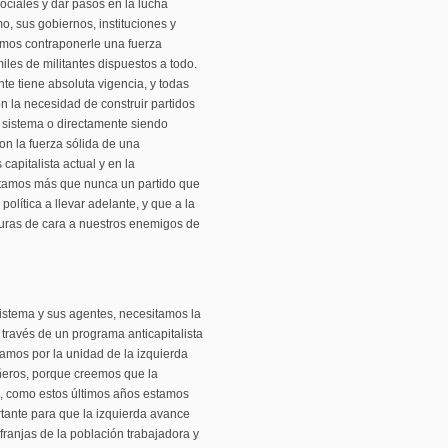
ciales y dar pasos en la lucha
smo, sus gobiernos, instituciones y
amos contraponerle una fuerza
iles de militantes dispuestos a todo.
nte tiene absoluta vigencia, y todas
n la necesidad de construir partidos
 sistema o directamente siendo
con la fuerza sólida de una
 capitalista actual y en la
esitamos más que nunca un partido que
olítica a llevar adelante, y que a la
isuras de cara a nuestros enemigos de
sistema y sus agentes, necesitamos la
través de un programa anticapitalista
lamos por la unidad de la izquierda
ñeros, porque creemos que la
a, como estos últimos años estamos
tante para que la izquierda avance
franjas de la población trabajadora y