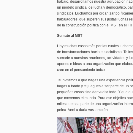
trabajo, desarrollamos nuestra agrupación nac
un modelo sindical de lucha y democrático, para
sindicatos. Luchamos por organizar políticamen
trabajadores, que superen sus justas luchas rei
de la construcción política con el MST en el FIT
Sumate al MST
Hay muchas cosas más por las cuales lucham
de transformaciones hacia el socialismo. Te inv
sumarte a nuestras reuniones, actividades y luc
aportes e ideas a una organización que elabora
cree en el pensamiento único.
Te invitamos a que hagas una experiencia polít
hagas a fondo y te juegues a ser parte de un p
pequeñas cosas sino dar vuelta todo. Y que q
que movemos el mundo. Para ese objetivo hace 
miles que sea parte de una organización intern
pelea. Vení a darla vos también.