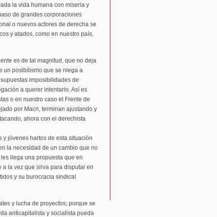
rada la vida humana con miseria y
l paso de grandes corporaciones
cional o nuevos actores de derecha se
cos y atados, como en nuestro país,
inente es de tal magnitud, que no deja
de un posibilismo que se niega a
n supuestas imposibilidades de
gación a querer intentarlo. Así es
as o en nuestro caso el Frente de
jado por Macri, terminan ajustando y
tacando, ahora con el derechista
s y jóvenes hartos de esta situación
nten la necesidad de un cambio que no
 les llega una propuesta que en
y a la vez que sirva para disputar en
rtidos y su burocracia sindical
ates y lucha de proyectos; porque se
a anticapitalista y socialista pueda