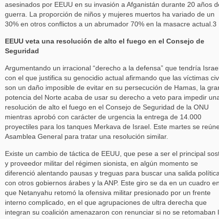
asesinados por EEUU en su invasión a Afganistán durante 20 años d
guerra. La proporción de niños y mujeres muertos ha variado de un
30% en otros conflictos a un abrumador 70% en la masacre actual.3
EEUU veta una resolución de alto el fuego en el Consejo de
Seguridad
Argumentando un irracional “derecho a la defensa” que tendría Israel
con el que justifica su genocidio actual afirmando que las víctimas civ
son un daño imposible de evitar en su persecución de Hamas, la gra
potencia del Norte acaba de usar su derecho a veto para impedir un
resolución de alto el fuego en el Consejo de Seguridad de la ONU
mientras aprobó con carácter de urgencia la entrega de 14.000
proyectiles para los tanques Merkava de Israel. Este martes se reúne
Asamblea General para tratar una resolución similar.
Existe un cambio de táctica de EEUU, que pese a ser el principal sos
y proveedor militar del régimen sionista, en algún momento se
diferenció alentando pausas y treguas para buscar una salida polític
con otros gobiernos árabes y la ANP. Este giro se da en un cuadro en
que Netanyahu retomó la ofensiva militar presionado por un frente
interno complicado, en el que agrupaciones de ultra derecha que
integran su coalición amenazaron con renunciar si no se retomaban 