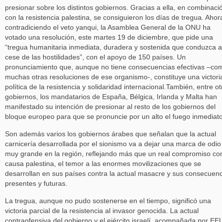
presionar sobre los distintos gobiernos. Gracias a ella, en combinaci
con la resistencia palestina, se consiguieron los días de tregua. Ahor
contradiciendo el veto yanqui, la Asamblea General de la ONU ha
votado una resolución, este martes 19 de diciembre, que pide una
“tregua humanitaria inmediata, duradera y sostenida que conduzca 
cese de las hostilidades”, con el apoyo de 150 países. Un
pronunciamiento que, aunque no tiene consecuencias efectivas –co
muchas otras resoluciones de ese organismo-, constituye una victori
política de la resistencia y solidaridad internacional.También, entre ot
gobiernos, los mandatarios de España, Bélgica, Irlanda y Malta han
manifestado su intención de presionar al resto de los gobiernos del
bloque europeo para que se pronuncie por un alto el fuego inmediato
Son además varios los gobiernos árabes que señalan que la actual
carnicería desarrollada por el sionismo va a dejar una marca de odio
muy grande en la región, reflejando más que un real compromiso con
causa palestina, el temor a las enormes movilizaciones que se
desarrollan en sus países contra la actual masacre y sus consecuen
presentes y futuras.
La tregua, aunque no pudo sostenerse en el tiempo, significó una
victoria parcial de la resistencia al invasor genocida. La actual
contraofensiva del gobierno y el ejército israelí, acompañada por E