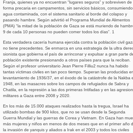
Franja, quienes ya no encuentran “lugares seguros” y sobreviven de
forma precaria en campamentos, sin servicios básicos, consumiendo
agua contaminada, con el sistema sanitario al borde del colapso y
pasando hambre. Según advirtió el Programa Mundial de Alimentos
(PMA) “la mitad de la población de Gaza se está muriendo de hambr
9 de cada 10 personas no pueden comer todos los días”. 1
Esta verdadera cacería humana ejercida contra la población civil gaz
no tiene precedentes. Se enmarca en una estrategia de la ultra dere
sionista que gobierna el país de arrinconar y expulsar a gran parte d
población existente presionando a otros países para que la reciban.
Según el profesor universitario Jean Pierre Filliu2 nunca ha habido
tantas víctimas civiles en tan poco tiempo. Superan las producidas en
levantamiento de 1936/37, en el éxodo de la catástrofe de la Nakba 
1948, en las masacres sobre los campos de refugiados de Sabra y
Chatila, en la represión a las dos primeras Intifadas y en las agresio
militares a Gaza entre 2008 y 2020.
En los más de 15.000 ataques realizados hasta la tregua, Israel ha
utilizado bombas de 900 kilos, que no se usan desde la Segunda
Guerra Mundial y las guerras de Corea y Vietnam. En Gaza han mue
más mujeres y niños en menos de dos meses que en el primer año 
la invasión de yanquis y aliados a Irak en el 2003 y todos los civiles