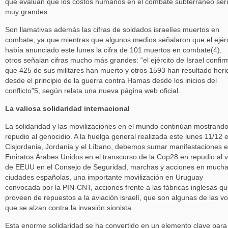
que evalúan que los costos humanos en el combate subterráneo ser
muy grandes.
Son llamativas además las cifras de soldados israelíes muertos en
combate, ya que mientras que algunos medios señalaron que el ejérc
había anunciado este lunes la cifra de 101 muertos en combate(4),
otros señalan cifras mucho más grandes: “el ejército de Israel confir
que 425 de sus militares han muerto y otros 1593 han resultado heri
desde el principio de la guerra contra Hamas desde los inicios del
conflicto”5, según relata una nueva página web oficial.
La valiosa solidaridad internacional
La solidaridad y las movilizaciones en el mundo continúan mostrand
repudio al genocidio. A la huelga general realizada este lunes 11/12 
Cisjordania, Jordania y el Líbano, debemos sumar manifestaciones 
Emiratos Árabes Unidos en el transcurso de la Cop28 en repudio al 
de EEUU en el Consejo de Seguridad, marchas y acciones en much
ciudades españolas, una importante movilización en Uruguay
convocada por la PIN-CNT, acciones frente a las fábricas inglesas q
proveen de repuestos a la aviación israelí, que son algunas de las v
que se alzan contra la invasión sionista.
Esta enorme solidaridad se ha convertido en un elemento clave para