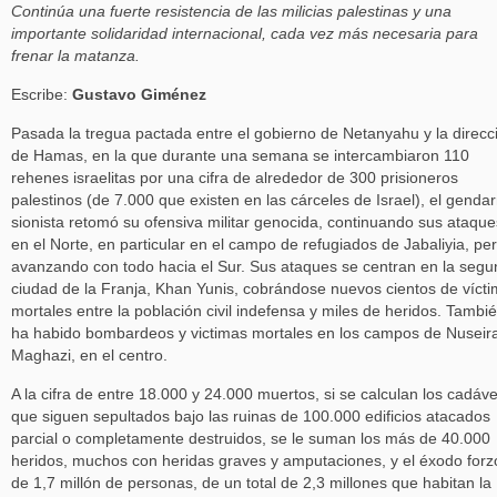
Continúa una fuerte resistencia de las milicias palestinas y una
importante solidaridad internacional, cada vez más necesaria para
frenar la matanza.
Escribe:
Gustavo Giménez
Pasada la tregua pactada entre el gobierno de Netanyahu y la direcc
de Hamas, en la que durante una semana se intercambiaron 110
rehenes israelitas por una cifra de alrededor de 300 prisioneros
palestinos (de 7.000 que existen en las cárceles de Israel), el genda
sionista retomó su ofensiva militar genocida, continuando sus ataque
en el Norte, en particular en el campo de refugiados de Jabaliyia, pe
avanzando con todo hacia el Sur. Sus ataques se centran en la seg
ciudad de la Franja, Khan Yunis, cobrándose nuevos cientos de víct
mortales entre la población civil indefensa y miles de heridos. Tambi
ha habido bombardeos y victimas mortales en los campos de Nuseira
Maghazi, en el centro.
A la cifra de entre 18.000 y 24.000 muertos, si se calculan los cadáv
que siguen sepultados bajo las ruinas de 100.000 edificios atacados
parcial o completamente destruidos, se le suman los más de 40.000
heridos, muchos con heridas graves y amputaciones, y el éxodo for
de 1,7 millón de personas, de un total de 2,3 millones que habitan la