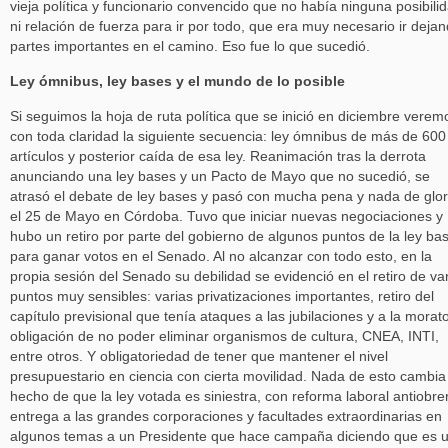
vieja política y funcionario convencido que no había ninguna posibili
ni relación de fuerza para ir por todo, que era muy necesario ir deja
partes importantes en el camino. Eso fue lo que sucedió.
Ley ómnibus, ley bases y el mundo de lo posible
Si seguimos la hoja de ruta política que se inició en diciembre verem
con toda claridad la siguiente secuencia: ley ómnibus de más de 600
artículos y posterior caída de esa ley. Reanimación tras la derrota
anunciando una ley bases y un Pacto de Mayo que no sucedió, se
atrasó el debate de ley bases y pasó con mucha pena y nada de glor
el 25 de Mayo en Córdoba. Tuvo que iniciar nuevas negociaciones y
hubo un retiro por parte del gobierno de algunos puntos de la ley ba
para ganar votos en el Senado. Al no alcanzar con todo esto, en la
propia sesión del Senado su debilidad se evidenció en el retiro de va
puntos muy sensibles: varias privatizaciones importantes, retiro del
capítulo previsional que tenía ataques a las jubilaciones y a la morato
obligación de no poder eliminar organismos de cultura, CNEA, INTI,
entre otros. Y obligatoriedad de tener que mantener el nivel
presupuestario en ciencia con cierta movilidad. Nada de esto cambia
hecho de que la ley votada es siniestra, con reforma laboral antiobre
entrega a las grandes corporaciones y facultades extraordinarias en
algunos temas a un Presidente que hace campaña diciendo que es 