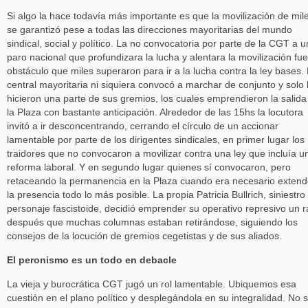
Si algo la hace todavía más importante es que la movilización de mil
se garantizó pese a todas las direcciones mayoritarias del mundo
sindical, social y político. La no convocatoria por parte de la CGT a u
paro nacional que profundizara la lucha y alentara la movilización fu
obstáculo que miles superaron para ir a la lucha contra la ley bases.
central mayoritaria ni siquiera convocó a marchar de conjunto y solo 
hicieron una parte de sus gremios, los cuales emprendieron la salida
la Plaza con bastante anticipación. Alrededor de las 15hs la locutora
invitó a ir desconcentrando, cerrando el círculo de un accionar
lamentable por parte de los dirigentes sindicales, en primer lugar los
traidores que no convocaron a movilizar contra una ley que incluía u
reforma laboral. Y en segundo lugar quienes sí convocaron, pero
retaceando la permanencia en la Plaza cuando era necesario extend
la presencia todo lo más posible. La propia Patricia Bullrich, siniestro
personaje fascistoide, decidió emprender su operativo represivo un r
después que muchas columnas estaban retirándose, siguiendo los
consejos de la locución de gremios cegetistas y de sus aliados.
El peronismo es un todo en debacle
La vieja y burocrática CGT jugó un rol lamentable. Ubiquemos esa
cuestión en el plano político y desplegándola en su integralidad. No 