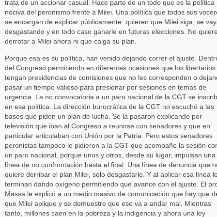
trata de un accionar casual. Hace parte de un todo que es la política
nociva del peronismo frente a Milei. Una política que todos sus voce
se encargan de explicar públicamente: quieren que Milei siga, se va
desgastando y en todo caso ganarle en futuras elecciones. No quier
derrotar a Milei ahora ni que caiga su plan.
Porque esa es su política, han venido dejando correr el ajuste. Dentr
del Congreso permitiendo en diferentes ocasiones que los libertarios
tengan presidencias de comisiones que no les corresponden o deja
pasar un tiempo valioso para presionar por sesiones en temas de
urgencia. La no convocatoria a un paro nacional de la CGT se inscri
en esa política. La dirección burocrática de la CGT no escuchó a las
bases que piden un plan de lucha. Se la pasaron explicando por
televisión que iban al Congreso a reunirse con senadores y que en
particular articulaban con Unión por la Patria. Pero estos senadores
peronistas tampoco le pidieron a la CGT que acompañe la sesión co
un paro nacional, porque unos y otros, desde su lugar, impulsan una
línea de no confrontación hasta el final. Una línea de denuncia que n
quiere derribar el plan Milei, solo desgastarlo. Y al aplicar esa línea l
terminan dando oxígeno permitiendo que avance con el ajuste. El pr
Massa le explicó a un medio masivo de comunicación que hay que d
que Milei aplique y se demuestre que eso va a andar mal. Mientras
tanto, millones caen en la pobreza y la indigencia y ahora una ley