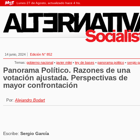
Lunes 27 de Agosto, actualizado hace 4 hs.
14 junio, 2024
Edición N° 852
Temas:
gobierno nacional
•
javier milei
•
ley de bases
•
panorama politico
•
sergio g
Panorama Político. Razones de una
votación ajustada. Perspectivas de
mayor confrontación
Por:
Alejandro Bodart
Escribe:
Sergio García