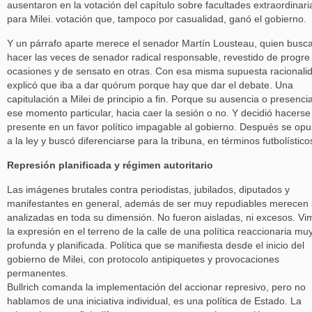
ausentaron en la votación del capítulo sobre facultades extraordinari
para Milei. votación que, tampoco por casualidad, ganó el gobierno.
Y un párrafo aparte merece el senador Martín Lousteau, quien busc
hacer las veces de senador radical responsable, revestido de progre
ocasiones y de sensato en otras. Con esa misma supuesta racionali
explicó que iba a dar quórum porque hay que dar el debate. Una
capitulación a Milei de principio a fin. Porque su ausencia o presenci
ese momento particular, hacia caer la sesión o no. Y decidió hacerse
presente en un favor político impagable al gobierno. Después se op
a la ley y buscó diferenciarse para la tribuna, en términos futbolístico
Represión planificada y régimen autoritario
Las imágenes brutales contra periodistas, jubilados, diputados y
manifestantes en general, además de ser muy repudiables merecen 
analizadas en toda su dimensión. No fueron aisladas, ni excesos. Vi
la expresión en el terreno de la calle de una política reaccionaria mu
profunda y planificada. Política que se manifiesta desde el inicio del
gobierno de Milei, con protocolo antipiquetes y provocaciones
permanentes.
Bullrich comanda la implementación del accionar represivo, pero no
hablamos de una iniciativa individual, es una política de Estado. La