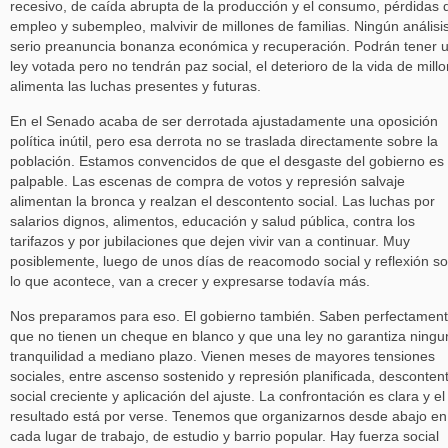
recesivo, de caída abrupta de la producción y el consumo, pérdidas 
empleo y subempleo, malvivir de millones de familias. Ningún análisi
serio preanuncia bonanza económica y recuperación. Podrán tener 
ley votada pero no tendrán paz social, el deterioro de la vida de mill
alimenta las luchas presentes y futuras.
En el Senado acaba de ser derrotada ajustadamente una oposición
política inútil, pero esa derrota no se traslada directamente sobre la
población. Estamos convencidos de que el desgaste del gobierno es
palpable. Las escenas de compra de votos y represión salvaje
alimentan la bronca y realzan el descontento social. Las luchas por
salarios dignos, alimentos, educación y salud pública, contra los
tarifazos y por jubilaciones que dejen vivir van a continuar. Muy
posiblemente, luego de unos días de reacomodo social y reflexión s
lo que acontece, van a crecer y expresarse todavía más.
Nos preparamos para eso. El gobierno también. Saben perfectamen
que no tienen un cheque en blanco y que una ley no garantiza ningu
tranquilidad a mediano plazo. Vienen meses de mayores tensiones
sociales, entre ascenso sostenido y represión planificada, desconten
social creciente y aplicación del ajuste. La confrontación es clara y el
resultado está por verse. Tenemos que organizarnos desde abajo en
cada lugar de trabajo, de estudio y barrio popular. Hay fuerza social