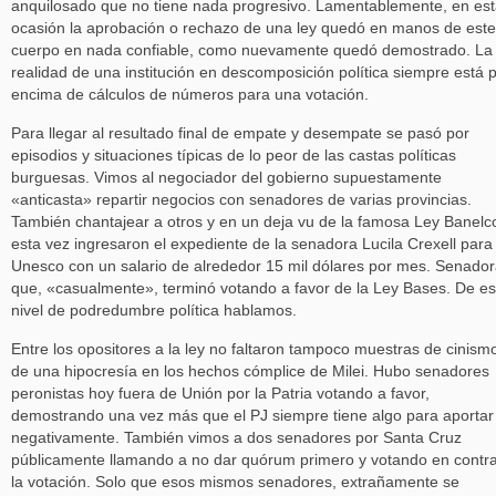
anquilosado que no tiene nada progresivo. Lamentablemente, en es
ocasión la aprobación o rechazo de una ley quedó en manos de este
cuerpo en nada confiable, como nuevamente quedó demostrado. La
realidad de una institución en descomposición política siempre está 
encima de cálculos de números para una votación.
Para llegar al resultado final de empate y desempate se pasó por
episodios y situaciones típicas de lo peor de las castas políticas
burguesas. Vimos al negociador del gobierno supuestamente
«anticasta» repartir negocios con senadores de varias provincias.
También chantajear a otros y en un deja vu de la famosa Ley Banelc
esta vez ingresaron el expediente de la senadora Lucila Crexell para 
Unesco con un salario de alrededor 15 mil dólares por mes. Senado
que, «casualmente», terminó votando a favor de la Ley Bases. De e
nivel de podredumbre política hablamos.
Entre los opositores a la ley no faltaron tampoco muestras de cinism
de una hipocresía en los hechos cómplice de Milei. Hubo senadores
peronistas hoy fuera de Unión por la Patria votando a favor,
demostrando una vez más que el PJ siempre tiene algo para aportar
negativamente. También vimos a dos senadores por Santa Cruz
públicamente llamando a no dar quórum primero y votando en contr
la votación. Solo que esos mismos senadores, extrañamente se