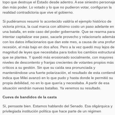
topo que destruye el Estado desde adentro. A ese siniestro personaje
dan más poder. Lo votado y lo que no pudieron votar, configuran la
realidad contradictoria que vive el gobierno.
Si pudiéramos resumir lo acontecido valdría el ejemplo histórico de
victoria pírrica, la cual marca con altísimo costo un paso adelante en
una batalla, en este caso del poder gobernante. Que se rearma para
intentar capitalizar ese paso, sacarle provecho y relacionarlo ademá
con los datos inflacionarios que dan este mes, a causa de una profu
recesión, el más bajo en dos años. Pero a la vez quedó muy lejos de
magnitud de leyes que necesitaba para todos los cambios estructura
que se plantea. Y quedó más erosionado socialmente, con mayores
niveles de descontento y franjas crecientes de votantes propios más
críticos a su gestión. Sin que su caída sea pronunciada y
manteniéndose una fuerte polarización, el resultado de esta contien
indica que Milei avanzó en lo que pudo y hasta donde le permitió su
propia debilidad, no en lo que quería y necesitaba. A partir de esa
situación vendrán nuevas batallas. Ya veremos su resultado.
Cueva de bandidos de la casta
Sí, pensaste bien. Estamos hablando del Senado. Esa oligárquica y
privilegiada institución política que hace parte de un régimen