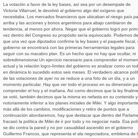
La votación a favor de la ley bases, así sea por un desempate de
Victoria Villarruel, le devolvió al gobierno algo del oxígeno que
necesitaba. Los mercados financieros que ubicaban el riesgo país p
arriba y las acciones y bonos argentinos para abajo cambiaron de
tendencia, al menos por ahora. Negar que el gobierno logró por pri
vez dentro del Congreso su propósito sería equivocado. Podemos de
que una vez que diputados confirme la ley bases y el paquete fiscal, 
gobierno se encontrará con las primeras herramientas legales para
seguir con su macabro plan. Es un hecho que no hay que ocultar, ni
sobredimensionar.Un ejercicio necesario para comprender el momen
actual y la relación logro-límites del gobierno es analizar como un to
en dinámica lo sucedido estos seis meses. El verdadero alcance polít
de las votaciones de ayer no se reduce a una foto de un día, y a un
momento particular. Hay que ver todo el proceso en su dimensión pa
comprender el hoy y el mañana. Así como decimos que la ley finalm
se votó, también decimos que la misma es nefasta en su contenido y
notoriamente inferior a los planes iniciales de Milei. Y algo importante
más allá de los cambios, modificaciones y retiro de puntos que a
continuación abordaremos, hay que destacar que dentro del Parlam
fracasó la política de Milei de ir por todo y no negociar nada. Esa polí
se dio contra la pared y no por casualidad ascendió en el gobierno
Guillermo Francos, que representa el ala negociadora, emblema de 