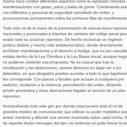
misma hace confluir diferentes aspectos como la represión concreta 
manifestaciones con gases, palos y balas de goma. Combinando est
con infiltrados y personal de seguridad camuflado de civiles, y
provocaciones permanentes sobre las primeras filas de manifestante
Todo esto va de la mano de la presentación de nuevas leyes represi
nacionales y provinciales e intentos de cambios del código penal par
avalar todo su accionar represivo. De hecho es buscar un régimen
político distinto y mucho más antidemocrático, donde directamente
prohibian manifestaciones y el derecho a huelga, que no por casuali
estaba dentro de la Ley Ómnibus y la Ley Bases inicial, aunque lueg
no pudieron sostener esa propuesta. No es casual que tras la
movilización y las detenciones, operen demoras en dejar ver a los
detenidos, en que abogados puedan acceder a todo lo que legalmen
les corresponde. Con jueces y fiscales que acusan a cualquiera por
sedición, incitación a la violencia, perturbación del orden, dictando
prisión preventiva y otras aberraciones legales al servicio de un plan
represivo.
Acompañando todo este giro por demás reaccionario está el rol de
grandes medios de comunicación que utilizan su poder mediático pa
avalar mentiras y difundir una versión inventada sobre cada hecho. A
de repente titulan mensajes del tipo «la violencia no pudo frenar la l