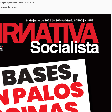
 etapa que encaramos y la
 esas tareas.