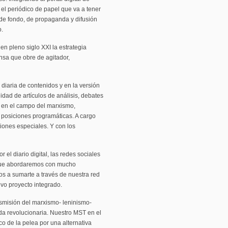
, el periódico de papel que va a tener
de fondo, de propaganda y difusión
o.
en pleno siglo XXI la estrategia
nsa que obre de agitador,
 diaria de contenidos y en la versión
dad de artículos de análisis, debates
es en el campo del marxismo,
s posiciones programáticas. A cargo
iones especiales. Y con los
el diario digital, las redes sociales
o que abordaremos con mucho
os a sumarte a través de nuestra red
vo proyecto integrado.
nsmisión del marxismo- leninismo-
erda revolucionaria. Nuestro MST en el
co de la pelea por una alternativa