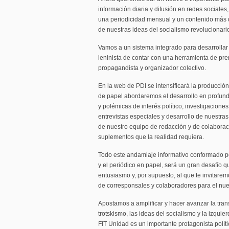
información diaria y difusión en redes sociales
una periodicidad mensual y un contenido más 
de nuestras ideas del socialismo revolucionari
Vamos a un sistema integrado para desarrollar 
leninista de contar con una herramienta de pre
propagandista y organizador colectivo.
En la web de PDI se intensificará la producción
de papel abordaremos el desarrollo en profundi
y polémicas de interés político, investigacion
entrevistas especiales y desarrollo de nuestra
de nuestro equipo de redacción y de colaborac
suplementos que la realidad requiera.
Todo este andamiaje informativo conformado por 
y el periódico en papel, será un gran desafí
entusiasmo y, por supuesto, al que te invitarem
de corresponsales y colaboradores para el nue
Apostamos a amplificar y hacer avanzar la tra
trotskismo, las ideas del socialismo y la izqui
FIT Unidad es un importante protagonista políti