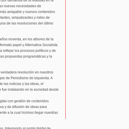
o por demanda de la realidad en la
 las nuevas necesidades de
 más amigable y nuevos contenidos
tantes, simpatizantes y miles de
 una de las resoluciones del último
ños noventa, en los albores de la
ormato papel y Alternativa Socialista
 reflejar los procesos políticos y de
tras propuestas programáticas y la
verdadera revolución en nuestros
pie de Periodismo de Izquierda. A
 las noticias y las ideas, el
se fue instalando en la sociedad desde
ital con gestión de contenidos
iva y de difusión de ideas para
ente a la cual hicimos llegar nuestras
 Integrando al portal digital de