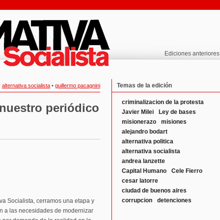
Ediciones anteriores
Temas de la edición
:
alternativa socialista
•
guillermo pacagnini
criminalizacion de la protesta
nuestro periódico
Javier Milei
Ley de bases
misionerazo
misiones
alejandro bodart
alternativa politica
alternativa socialista
andrea lanzette
Capital Humano
Cele Fierro
cesar latorre
ciudad de buenos aires
corrupcion
detenciones
va Socialista, cerramos una etapa y
n a las necesidades de modernizar