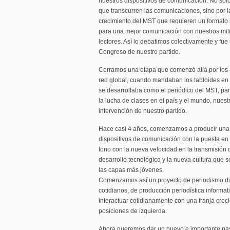
nuestros dispositivos de comunicación. No sol
que transcurren las comunicaciones, sino por
crecimiento del MST que requieren un formato
para una mejor comunicación con nuestros mili
lectores. Así lo debatimos colectivamente y fue
Congreso de nuestro partido.
Cerramos una etapa que comenzó allá por los a
red global, cuando mandaban los tabloides en f
se desarrollaba como el periódico del MST, para
la lucha de clases en el país y el mundo, nues
intervención de nuestro partido.
Hace casi 4 años, comenzamos a producir una 
dispositivos de comunicación con la puesta en 
tono con la nueva velocidad en la transmisión de
desarrollo tecnológico y la nueva cultura que 
las capas más jóvenes.
Comenzamos así un proyecto de periodismo dig
cotidianos, de producción periodística informat
interactuar cotidianamente con una franja creci
posiciones de izquierda.
Ahora queremos dar un nuevo e importante paso.