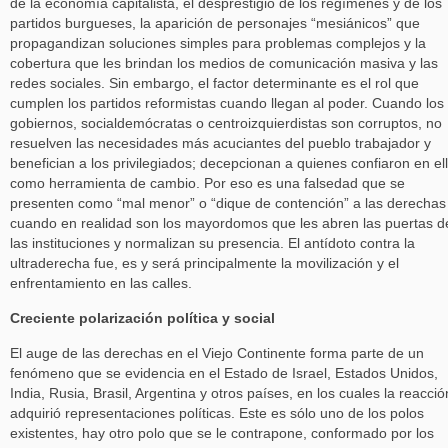
de la economía capitalista, el desprestigio de los regímenes y de los
partidos burgueses, la aparición de personajes “mesiánicos” que
propagandizan soluciones simples para problemas complejos y la
cobertura que les brindan los medios de comunicación masiva y las
redes sociales. Sin embargo, el factor determinante es el rol que
cumplen los partidos reformistas cuando llegan al poder. Cuando los
gobiernos, socialdemócratas o centroizquierdistas son corruptos, no
resuelven las necesidades más acuciantes del pueblo trabajador y
benefician a los privilegiados; decepcionan a quienes confiaron en el
como herramienta de cambio. Por eso es una falsedad que se
presenten como “mal menor” o “dique de contención” a las derechas
cuando en realidad son los mayordomos que les abren las puertas d
las instituciones y normalizan su presencia. El antídoto contra la
ultraderecha fue, es y será principalmente la movilización y el
enfrentamiento en las calles.
Creciente polarización política y social
El auge de las derechas en el Viejo Continente forma parte de un
fenómeno que se evidencia en el Estado de Israel, Estados Unidos,
India, Rusia, Brasil, Argentina y otros países, en los cuales la reacció
adquirió representaciones políticas. Este es sólo uno de los polos
existentes, hay otro polo que se le contrapone, conformado por los