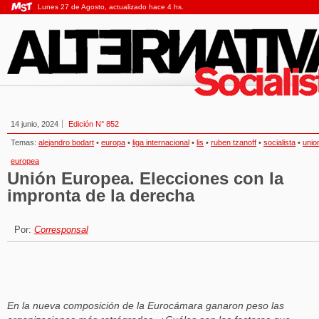
Lunes 27 de Agosto, actualizado hace 4 hs.
14 junio, 2024
Edición N° 852
Temas:
alejandro bodart
•
europa
•
liga internacional
•
lis
•
ruben tzanoff
•
socialista
•
unio
europea
Unión Europea. Elecciones con la
impronta de la derecha
Por:
Corresponsal
En la nueva composición de la Eurocámara ganaron peso las