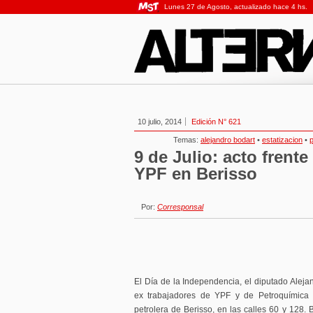
Lunes 27 de Agosto, actualizado hace 4 hs.
10 julio, 2014
Edición N° 621
Temas:
alejandro bodart
•
estatizacion
•
p
9 de Julio: acto frente
YPF en Berisso
Por:
Corresponsal
El Día de la Independencia, el diputado Aleja
ex trabajadores de YPF y de Petroquímica 
petrolera de Berisso, en las calles 60 y 128