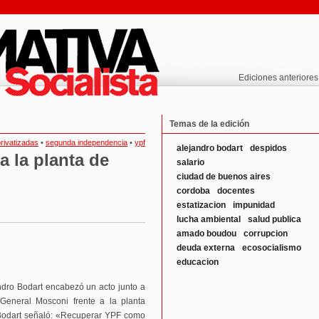
Ediciones anteriores
Temas de la edición
rivatizadas
•
segunda independencia
•
ypf
alejandro bodart
despidos
 a la planta de
salario
ciudad de buenos aires
cordoba
docentes
estatizacion
impunidad
lucha ambiental
salud publica
amado boudou
corrupcion
deuda externa
ecosocialismo
educacion
ndro Bodart encabezó un acto junto a
General Mosconi frente a la planta
. Bodart señaló: «Recuperar YPF como