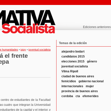
Ediciones anteriores
Temas de la edición
de humanidades
•
jujuy
•
juventud socialista
alejandro bodart
á el frente
candidatos 2015
epa
elecciones 2015
género
juventud socialista
Vilma Ripoll
ciudad de buenos aires
femicidios
gobierno nacional
internacionales
mujer
provincia de buenos aires
cordoba
cta
efemerides
centro de estudiantes de la Facultad
s cuatro que integran la Universidad
tudiantes de la capital y el interior, y