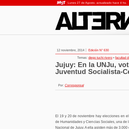
Lunes 27 de Agosto, actualizado hace 4 hs.
12 noviembre, 2014
Edición N° 630
Temas:
diego tuchi rivero
•
facultad 
Jujuy: En la UNJu, vot
Juventud Socialista-C
Por:
Corresponsal
El 19 y 20 de noviembre hay elecciones en el 
de Humanidades y Ciencias Sociales, una de la
Nacional de Jujuy. A ella asisten más de 3.000 es