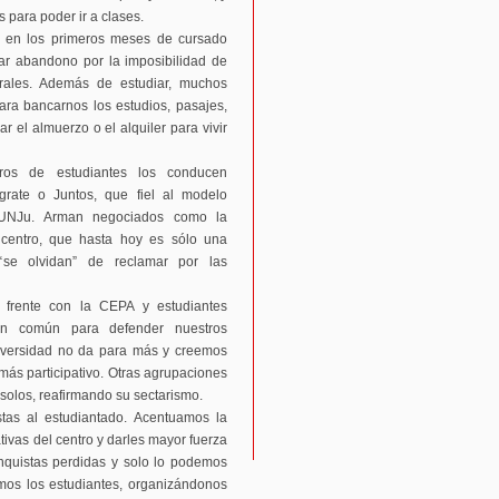
 para poder ir a clases.
 en los primeros meses de cursado
ar abandono por la imposibilidad de
orales. Además de estudiar, muchos
ara bancarnos los estudios, pasajes,
r el almuerzo o el alquiler para vivir
ros de estudiantes los conducen
grate o Juntos, que fiel al modelo
a UNJu. Arman negociados como la
l centro, que hasta hoy es sólo una
“se olvidan” de reclamar por las
frente con la CEPA y estudiantes
en común para defender nuestros
versidad no da para más y creemos
 más participativo. Otras agrupaciones
 solos, reafirmando su sectarismo.
stas al estudiantado. Acentuamos la
tivas del centro y darles mayor fuerza
onquistas perdidas y solo lo podemos
mos los estudiantes, organizándonos