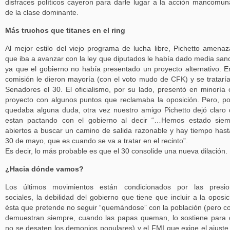
disfraces políticos cayeron para darle lugar a la acción mancomu
de la clase dominante.
Más truchos que titanes en el ring
Al mejor estilo del viejo programa de lucha libre, Pichetto amena
que iba a avanzar con la ley que diputados le había dado media san
ya que el gobierno no había presentado un proyecto alternativo. E
comisión le dieron mayoría (con el voto mudo de CFK) y se tratarí
Senadores el 30. El oficialismo, por su lado, presentó en minoría 
proyecto con algunos puntos que reclamaba la oposición. Pero, po
quedaba alguna duda, otra vez nuestro amigo Pichetto dejó claro
estan pactando con el gobierno al decir “…Hemos estado siem
abiertos a buscar un camino de salida razonable y hay tiempo hast
30 de mayo, que es cuando se va a tratar en el recinto”.
Es decir, lo más probable es que el 30 consolide una nueva dilación.
¿Hacia dónde vamos?
Los últimos movimientos están condicionados por las presio
sociales, la debilidad del gobierno que tiene que incluir a la oposic
ésta que pretende no seguir “quemándose” con la población (pero 
demuestran siempre, cuando las papas queman, lo sostiene para
no se desaten los demonios populares) y el FMI que exige el ajuste