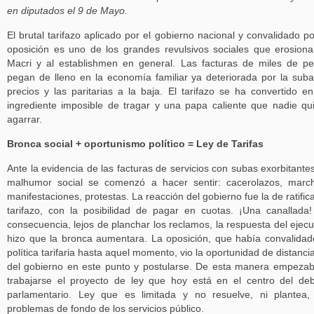
en diputados el 9 de Mayo.
El brutal tarifazo aplicado por el gobierno nacional y convalidado po
oposición es uno de los grandes revulsivos sociales que erosion
Macri y al establishmen en general. Las facturas de miles de p
pegan de lleno en la economía familiar ya deteriorada por la sub
precios y las paritarias a la baja. El tarifazo se ha convertido e
ingrediente imposible de tragar y una papa caliente que nadie qu
agarrar.
Bronca social + oportunismo político = Ley de Tarifas
Ante la evidencia de las facturas de servicios con subas exorbitantes
malhumor social se comenzó a hacer sentir: cacerolazos, marc
manifestaciones, protestas. La reacción del gobierno fue la de ratifica
tarifazo, con la posibilidad de pagar en cuotas. ¡Una canallada
consecuencia, lejos de planchar los reclamos, la respuesta del ejecu
hizo que la bronca aumentara. La oposición, que había convalidad
política tarifaria hasta aquel momento, vio la oportunidad de distanci
del gobierno en este punto y postularse. De esta manera empeza
trabajarse el proyecto de ley que hoy está en el centro del de
parlamentario. Ley que es limitada y no resuelve, ni plantea,
problemas de fondo de los servicios público.