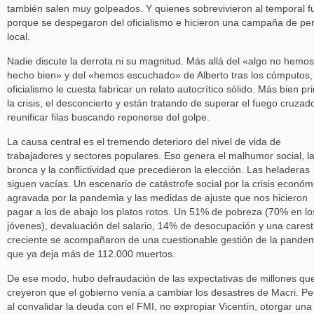
también salen muy golpeados. Y quienes sobrevivieron al temporal f
porque se despegaron del oficialismo e hicieron una campaña de perf
local.
Nadie discute la derrota ni su magnitud. Más allá del «algo no hemos
hecho bien» y del «hemos escuchado» de Alberto tras los cómputos, 
oficialismo le cuesta fabricar un relato autocrítico sólido. Más bien pr
la crisis, el desconcierto y están tratando de superar el fuego cruzad
reunificar filas buscando reponerse del golpe.
La causa central es el tremendo deterioro del nivel de vida de
trabajadores y sectores populares. Eso genera el malhumor social, l
bronca y la conflictividad que precedieron la elección. Las heladeras
siguen vacías. Un escenario de catástrofe social por la crisis económ
agravada por la pandemia y las medidas de ajuste que nos hicieron
pagar a los de abajo los platos rotos. Un 51% de pobreza (70% en lo
jóvenes), devaluación del salario, 14% de desocupación y una carest
creciente se acompañaron de una cuestionable gestión de la pande
que ya deja más de 112.000 muertos.
De ese modo, hubo defraudación de las expectativas de millones qu
creyeron que el gobierno venía a cambiar los desastres de Macri. Pe
al convalidar la deuda con el FMI, no expropiar Vicentín, otorgar una