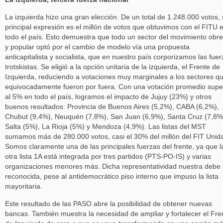
La izquierda hizo una gran elección. De un total de 1.248.000 votos,
principal expresión es el millón de votos que obtuvimos con el FITU 
todo el país. Esto demuestra que todo un sector del movimiento obre
y popular optó por el cambio de modelo vía una propuesta
anticapitalista y socialista, que en nuestro país corporizamos las fue
trotskistas. Se eligió a la opción unitaria de la izquierda, el Frente de
Izquierda, reduciendo a votaciones muy marginales a los sectores q
equivocadamente fueron por fuera. Con una votación promedio supe
al 5% en todo el país, logramos el impacto de Jujuy (23%) y otros
buenos resultados: Provincia de Buenos Aires (5,2%), CABA (6,2%),
Chubut (9,4%), Neuquén (7,8%), San Juan (6,9%), Santa Cruz (7,8%
Salta (5%), La Rioja (5%) y Mendoza (4,9%). Las listas del MST
sumamos más de 280.000 votos, casi el 30% del millón del FIT Unid
Somos claramente una de las principales fuerzas del frente, ya que l
otra lista 1A está integrada por tres partidos (PTS-PO-IS) y varias
organizaciones menores más. Dicha representatividad nuestra debe 
reconocida, pese al antidemocrático piso interno que impuso la lista
mayoritaria.
Este resultado de las PASO abre la posibilidad de obtener nuevas
bancas. También muestra la necesidad de ampliar y fortalecer el Fre