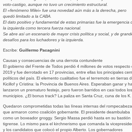
voto-castigo, aunque no tuvo un crecimiento estructural.
El «fenómeno Milei» fue una novedad aún más a la derecha, pero
quedó limitado a la CABA.
El dato positivo y fundamental de estas primarias fue la emergencia 
la izquierda como tercera fuerza nacional.
Se abre así un escenario de mayor crisis política y social, y de grand
desafíos para los luchadores y la izquierda.
Escribe:
Guillermo Pacagnini
Causas y consecuencias de una derrota contundente
El gobierno del Frente de Todos perdió 4 millones de votos respecto
2019 y fue derrotado en 17 provincias, entre ellas los principales cen
políticos del país. El elemento cualitativo fue el terremoto en tierras 
Kicillof y Cristina: la Provincia de Buenos Aires. Esperaban ganar y h
lanzaron un prematuro festejo, pero fueron barridos en casi todos lo
municipios. ¿El bonus track? La paliza en Santa Cruz, cuna de los K.
Quedaron comprometidas todas las líneas internas del rompecabez
que armaron como coalición gobernante. El presidente deambulaba
como un boxeador groggy. Sergio Massa perdió hasta en su bastión
tigrense. Lo mismo para el kirchnerismo que comanda la vicepreside
y los candidatos que colocó el propio Alberto. Los gobernadores