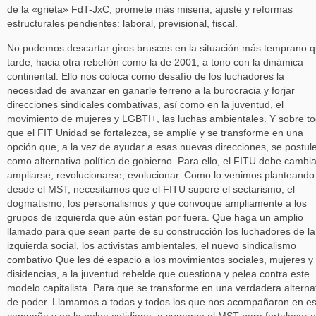
de la «grieta» FdT-JxC, promete más miseria, ajuste y reformas
estructurales pendientes: laboral, previsional, fiscal.
No podemos descartar giros bruscos en la situación más temprano 
tarde, hacia otra rebelión como la de 2001, a tono con la dinámica
continental. Ello nos coloca como desafío de los luchadores la
necesidad de avanzar en ganarle terreno a la burocracia y forjar
direcciones sindicales combativas, así como en la juventud, el
movimiento de mujeres y LGBTI+, las luchas ambientales. Y sobre to
que el FIT Unidad se fortalezca, se amplíe y se transforme en una
opción que, a la vez de ayudar a esas nuevas direcciones, se postul
como alternativa política de gobierno. Para ello, el FITU debe cambia
ampliarse, revolucionarse, evolucionar. Como lo venimos planteando
desde el MST, necesitamos que el FITU supere el sectarismo, el
dogmatismo, los personalismos y que convoque ampliamente a los
grupos de izquierda que aún están por fuera. Que haga un amplio
llamado para que sean parte de su construcción los luchadores de la
izquierda social, los activistas ambientales, el nuevo sindicalismo
combativo Que les dé espacio a los movimientos sociales, mujeres y
disidencias, a la juventud rebelde que cuestiona y pelea contra este
modelo capitalista. Para que se transforme en una verdadera alterna
de poder. Llamamos a todas y todos los que nos acompañaron en es