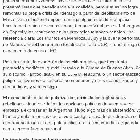
gobierno anterior. Además JxC se benefició de su interna: la UCR
presentó listas que beneficiaron a la coalición, pero aun así no logra
remontar su propia crisis de liderazgo a partir del debilitamiento de
Macri. De la elección tampoco emerge alguien que lo reemplace:
Larreta no termina de consolidarse, tampoco Vidal pese a haber ga
en Capital y los resultados en las provincias tampoco señalan una
referencia clara. Los triunfos en Mendoza, Jujuy y la buena perform
de Manes a nivel bonaerense fortalecieron a la UCR, lo que agrega 
condimento de crisis a JxC.
Por otra parte, la expresión de los «libertarios», que tuvo tanta
promoción mediática, quedó limitada a la Ciudad de Buenos Aires. C
su discurso «antipolítica», en su 13% Milei acumuló un sector fascist
peligroso, jóvenes de sectores acomodados y otros despolitizados y
confundidos, y voto castigo.
El marco continental de polarización, crisis de los regímenes y
rebeliones -donde se licúan las opciones políticas de «centro»- se
empezó a expresar en la Argentina. Hubo algo más de abstención, v
blanco y nulo, mientras que al voto-castigo atrasado por derecha se 
contrapone desde el otro polo político un crecimiento de la izquierda
como tercera fuerza nacional.
La izquierda, tercera fuerza nacional