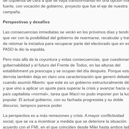
de Izquierda de cara a que se vaya transformando en una opción m
fuerte, con vocación de gobierno, proyecto que fue el eje de nuestra
campaña.
Perspectivas y desafíos
Las consecuencias inmediatas se verán en los próximos días y tend
que ver con la posibilidad del gobierno de rearmarse, recalcular y tra
de retomar la iniciativa para recuperar parte del electorado que en e
PASO le dio la espalda.
Pero más allá de la coyuntura y estas consecuencias, que cuestionan
gobernabilidad y el futuro del Frente de Todos, en las alturas del
establishment ya preocupa y se ocupan del día después. Porque est
derrota también deja en claro una caracterización que generó debat
cuando asumió Alberto: que este es un gobierno estructuralmente dé
y que vino a aplicar un ajuste para superar la crisis y avanzar hacia 
país capitalista «normal», tarea que Macri no pudo imponer por la lu
popular. El actual gobierno, con su fachada progresista y su doble
discurso, tampoco parece poder.
La perspectiva es a más remezones y crisis. A mayor conflictividad
social, que se va a incentivar a medida que se deteriore la situación. 
acuerdo con el FMI, en el que coinciden desde Milei hasta ambos la