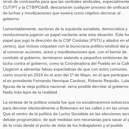
sirvió de contraseña para que las centrales sindicales, especialmente
CUT/PT y la CTB/PCdoB, descartaran cualquier proceso de unificaci
de luchas y movilizaciones que tuviera como objetivo derrocar al
gobierno.
Lamentablemente, sectores de la izquierda socialista, democrática y
revolucionaria jugaron un papel vacilante ante esta situación. Este fu
papel que jugó la dirección de la CSP Conlutas (PSTU y aliados en el
centro), que incluso coqueteó con la burocracia político-sindical del p
al convocar acciones, actos y manifestaciones que, con el barniz de
combatir al gobierno, terminaron aislando a pequeños embriones de
lucha contra el gobierno, como la Coordinadora del Pueblo en la Call
Llegaron a alimentar falsas expectativas de que con actos comunes,
como ocurrió en 2019 en el acto del 1º de Mayo, en el que participar
el ex presidente Fernando Henrique Cardoso, Roberto Requião, Lula
figuras de la vieja política nacional, sería posible derrotar al gobierno
Nada más lejos de la realidad.
La síntesis de la política votada fue que no escatimaremos esfuerzos
para derrotar electoralmente a Bolsonaro en las calles y en las urnas
Que el centro de la política de Lucha Socialista en las elecciones ser
debate programático, de qué medidas son necesarias para sacar al 
de la crisis desde el punto de vista de los trabajadores y el pueblo