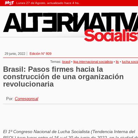
Lunes 27 de Agosto, actualizado hace 4 hs.
29 junio, 2022
Edición N° 809
Temas:
brasil
•
liga internacional socialista
•
lis
•
lucha socia
Brasil: Pasos firmes hacia la
construcción de una organización
revolucionaria
Por:
Corresponsal
El 1º Congreso Nacional de Lucha Socialista (Tendencia Interna del
PSOL) tuvo lugar entre el 16 y el 20 de junio de 2022, en la ciudad d